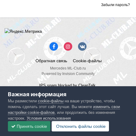
Забыли пароль?
Обратная связь
Cookie-файлы
Mercedes ML-Club.ru
Powered by Invision Community
IPS spam
blocked by CleanTalk.
Важная информация
Мы разместили
cookie-файлы
на ваше устройство, чтобы
помочь сделать этот сайт лучше. Вы можете
изменить свои
настройки cookie-файлов
, или продолжить без изменения
настроек.
Условия использования
Принять cookie
Отклонить файлы сookie