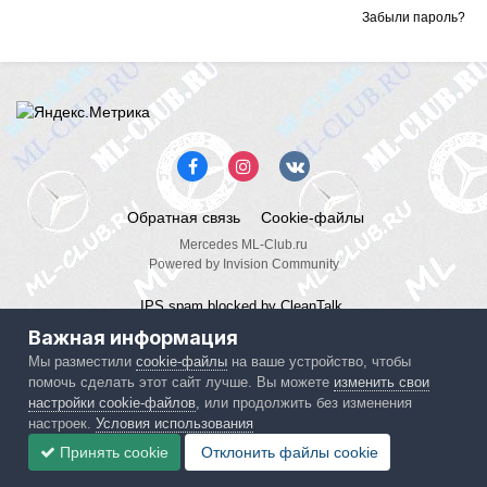
Забыли пароль?
Обратная связь
Cookie-файлы
Mercedes ML-Club.ru
Powered by Invision Community
IPS spam
blocked by CleanTalk.
Важная информация
Мы разместили
cookie-файлы
на ваше устройство, чтобы
помочь сделать этот сайт лучше. Вы можете
изменить свои
настройки cookie-файлов
, или продолжить без изменения
настроек.
Условия использования
Принять cookie
Отклонить файлы сookie