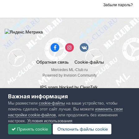
Забыли пароль?
Обратная связь
Cookie-файлы
Mercedes ML-Club.ru
Powered by Invision Community
IPS spam
blocked by CleanTalk.
Важная информация
Мы разместили
cookie-файлы
на ваше устройство, чтобы
помочь сделать этот сайт лучше. Вы можете
изменить свои
настройки cookie-файлов
, или продолжить без изменения
настроек.
Условия использования
Принять cookie
Отклонить файлы сookie