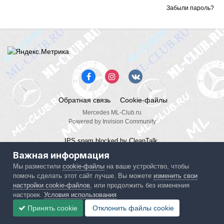
Забыли пароль?
Обратная связь
Cookie-файлы
Mercedes ML-Club.ru
Powered by Invision Community
IPS spam
blocked by CleanTalk.
Важная информация
Мы разместили
cookie-файлы
на ваше устройство, чтобы
помочь сделать этот сайт лучше. Вы можете
изменить свои
настройки cookie-файлов
, или продолжить без изменения
настроек.
Условия использования
Принять cookie
Отклонить файлы сookie