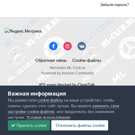
Забыли пароль?
Обратная связь
Cookie-файлы
Mercedes ML-Club.ru
Powered by Invision Community
IPS spam
blocked by CleanTalk.
Важная информация
Мы разместили
cookie-файлы
на ваше устройство, чтобы
помочь сделать этот сайт лучше. Вы можете
изменить свои
настройки cookie-файлов
, или продолжить без изменения
настроек.
Условия использования
Принять cookie
Отклонить файлы сookie