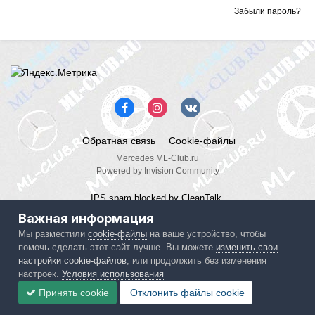
Забыли пароль?
Обратная связь
Cookie-файлы
Mercedes ML-Club.ru
Powered by Invision Community
IPS spam
blocked by CleanTalk.
Важная информация
Мы разместили
cookie-файлы
на ваше устройство, чтобы
помочь сделать этот сайт лучше. Вы можете
изменить свои
настройки cookie-файлов
, или продолжить без изменения
настроек.
Условия использования
Принять cookie
Отклонить файлы сookie