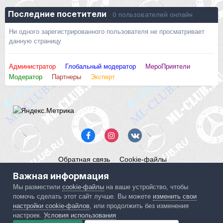
Последние посетители
0 пользователей онлайн
Ни одного зарегистрированного пользователя не просматривает
данную страницу
Администратор
Глобальный модератор
МероПриятели
Модератор
Партнеры
Эксперт
Обратная связь
Cookie-файлы
Mercedes ML-Club.ru
Важная информация
Powered by Invision Community
Мы разместили
cookie-файлы
на ваше устройство, чтобы
помочь сделать этот сайт лучше. Вы можете
изменить свои
IPS spam
blocked by CleanTalk.
настройки cookie-файлов
, или продолжить без изменения
настроек.
Условия использования