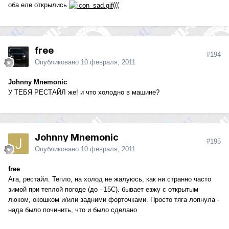
оба еле открылись
(((
free
#194
Опубликовано
10 февраля, 2011
Johnny Mnemonic
У ТЕБЯ РЕСТАЙЛ же! и что холодно в машине?
Johnny Mnemonic
#195
Опубликовано
10 февраля, 2011
free
Ага, рестайл. Тепло, на холод не жалуюсь, как ни странно часто
зимой при теплой погоде (до - 15С). бывает езжу с открытым
люком, окошком и/или задними форточками. Просто тяга лопнула -
нада было починить, что и было сделано