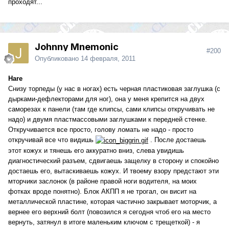
проходят...
Johnny Mnemonic
#200
Опубликовано
14 февраля, 2011
Hare
Снизу торпеды (у нас в ногах) есть черная пластиковая заглушка (с
дырками-дефлекторами для ног), она у меня крепится на двух
саморезах к панели (там где клипсы, сами клипсы откручивать не
надо) и двумя пластмассовыми заглушками к передней стенке.
Откручивается все просто, голову ломать не надо - просто
откручивай все что видишь
. После достаешь
этот кожух и тянешь его аккуратно вниз, слева увидишь
диагностический разъем, сдвигаешь защелку в сторону и спокойно
достаешь его, вытаскиваешь кожух. И твоему взору предстают эти
мторчики заслонок (в районе правой ноги водителя, на моих
фотках вроде понятно). Блок АКПП я не трогал, он висит на
металлической пластине, которая частично закрывает моторчик, а
вернее его верхний болт (повозился я сегодня чтоб его на место
вернуть, затянул в итоге маленьким ключом с трещеткой) - я