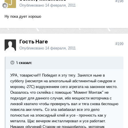
#198
Опубликовано
14 февраля, 2011
Ну пока дует хорошо
Гость Hare
#199
Опубликовано
14 февраля, 2011
\ сказал:
УРА, товарисчи!!! Победил я эту тягу. Занялся ныне в
субботу (несмотря на алкогольный абстинентный синдром и
морозец -27С) водружением сего агрегата на законное место.
Оказалось что склейка с помощью "Момент Монтаж" не
подходит для данного случая, ибо мощности моторчика с
лихвой хватило чтобы провернуть вал и тяга снова беспощно
повисла аки плеть. Со зла забабахал все это дело
полностью на эпоксидный клей и усе - прочность как у
металла. Щас вечером инсталлировал и усе работает.
Никаких обучений Старом не понадобилось, моторчик