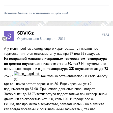
Хочешь быть счастливым - будь им!
SDViGz
#184
Опубликовано
8 февраля, 2011
А у меня проблема следующего характера.... тут писали про
термостат и что он открывается у нас при 87 или 85 градусах.
На исправной машине с исправным термостатом температура
не должна опускаться ниже отметки в 80, так?
И, неужели, это
нормально, когда при езде,
температура ОЖ опускается аж до 73-
75
???
Как только останавливаюсь и стою минуту
где-то - почти встает обратно на 80. Еще через минуты 2
поднимается до 87-90. При начале движения вновь падает.
Замечание: до 73-75 температура падает только при непрерывном
движении со скоростью хоть 60, хоть 120. В городе все ок.
Решил, что проблема в термостате, заказал новый - но в экзисте
как всегда проблемы с оригинальными запчастями, так что