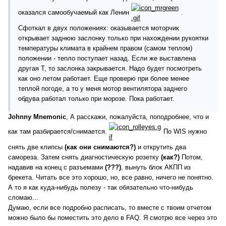
оказался самообучаемый как Ленин
.
Сфоткал в двух положениях: оказывается моторчик
открывает заднюю заслонку только при нахождении рукоятки
температуры климата в крайнем правом (самом теплом)
положении - тепло поступает назад. Если же выставлена
другая Т, то заслонка закрывается. Надо будет посмотреть
как оно летом работает. Еще проверю при более менее
теплой погоде, а то у меня мотор вентилятора заднего
обдува работал только при морозе. Пока работает.
Johnny Mnemonic
, А расскажи, пожалуйста, поподробнее, что и
как там разбирается/снимается.
По WIS нужно
снять две клипсы
(как они снимаются?)
и открутить два
самореза. Затем снять диагностическую розетку
(как?)
Потом,
надавив на конец с разъемами
(???)
, вынуть блок АКПП из
брекета. Читать все это хорошо, но, все равно, ничего не понятно.
А то я как куда-нибудь полезу - так обязательно что-нибудь
сломаю...
Думаю, если все подробно расписать, то вместе с твоим отчетом
можно было бы поместить это дело в FAQ. Я смотрю все через это