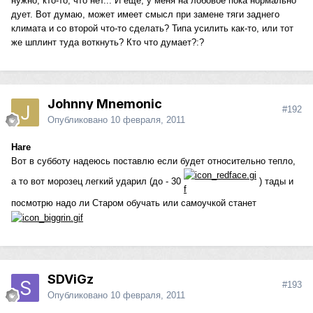
нужно, кто-то, что нет... И еще, у меня на лобовое пока нормально
дует. Вот думаю, может имеет смысл при замене тяги заднего
климата и со второй что-то сделать? Типа усилить как-то, или тот
же шплинт туда воткнуть? Кто что думает?:?
Johnny Mnemonic
#192
Опубликовано
10 февраля, 2011
Hare
Вот в субботу надеюсь поставлю если будет относительно тепло,
а то вот морозец легкий ударил (до - 30
) тады и
посмотрю надо ли Старом обучать или самоучкой станет
SDViGz
#193
Опубликовано
10 февраля, 2011