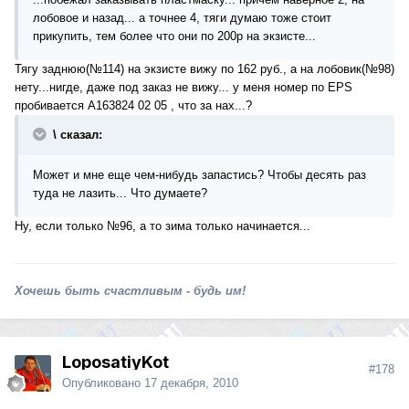
лобовое и назад... а точнее 4, тяги думаю тоже стоит
прикупить, тем более что они по 200р на экзисте...
Тягу заднюю(№114) на экзисте вижу по 162 руб., а на лобовик(№98)
нету...нигде, даже под заказ не вижу... у меня номер по EPS
пробивается A163824 02 05 , что за нах...?
\ сказал:
Может и мне еще чем-нибудь запастись? Чтобы десять раз
туда не лазить... Что думаете?
Ну, если только №96, а то зима только начинается...
Хочешь быть счастливым - будь им!
LoposatiyKot
#178
Опубликовано
17 декабря, 2010