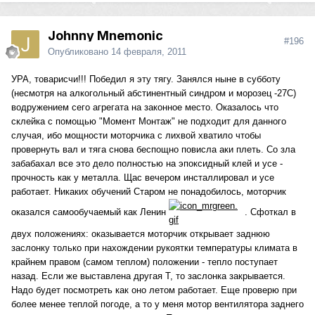
Johnny Mnemonic
#196
Опубликовано
14 февраля, 2011
УРА, товарисчи!!! Победил я эту тягу. Занялся ныне в субботу
(несмотря на алкогольный абстинентный синдром и морозец -27С)
водружением сего агрегата на законное место. Оказалось что
склейка с помощью "Момент Монтаж" не подходит для данного
случая, ибо мощности моторчика с лихвой хватило чтобы
провернуть вал и тяга снова беспощно повисла аки плеть. Со зла
забабахал все это дело полностью на эпоксидный клей и усе -
прочность как у металла. Щас вечером инсталлировал и усе
работает. Никаких обучений Старом не понадобилось, моторчик
оказался самообучаемый как Ленин
. Сфоткал в
двух положениях: оказывается моторчик открывает заднюю
заслонку только при нахождении рукоятки температуры климата в
крайнем правом (самом теплом) положении - тепло поступает
назад. Если же выставлена другая Т, то заслонка закрывается.
Надо будет посмотреть как оно летом работает. Еще проверю при
более менее теплой погоде, а то у меня мотор вентилятора заднего