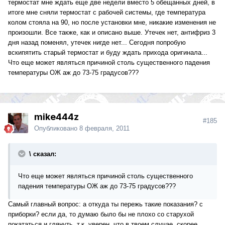
термостат мне ждать еще две недели вместо 5 обещанных дней, в
итоге мне сняли термостат с рабочей системы, где температура
колом стояла на 90, но после установки мне, никакие изменения не
произошли. Все также, как и описано выше. Утечек нет, антифриз 3
дня назад поменял, утечек нигде нет... Сегодня попробую
вскипятить старый термостат и буду ждать прихода оригинала...
Что еще может являться причиной столь существенного падения
температуры ОЖ аж до 73-75 градусов???
mike444z
#185
Опубликовано
8 февраля, 2011
\ сказал:
Что еще может являться причиной столь существенного
падения температуры ОЖ аж до 73-75 градусов???
Самый главный вопрос: а откуда ты пережь такие показания? с
приборки? если да, то думаю было бы не плохо со старухой
покататься и глянуть, т.к. уверен, что в твоем случае, скорее