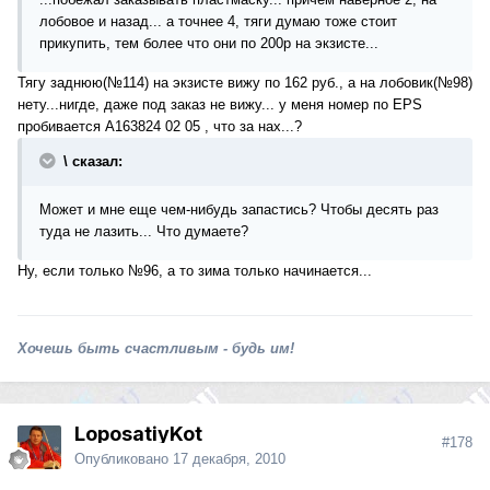
лобовое и назад... а точнее 4, тяги думаю тоже стоит
прикупить, тем более что они по 200р на экзисте...
Тягу заднюю(№114) на экзисте вижу по 162 руб., а на лобовик(№98)
нету...нигде, даже под заказ не вижу... у меня номер по EPS
пробивается A163824 02 05 , что за нах...?
\ сказал:
Может и мне еще чем-нибудь запастись? Чтобы десять раз
туда не лазить... Что думаете?
Ну, если только №96, а то зима только начинается...
Хочешь быть счастливым - будь им!
LoposatiyKot
#178
Опубликовано
17 декабря, 2010