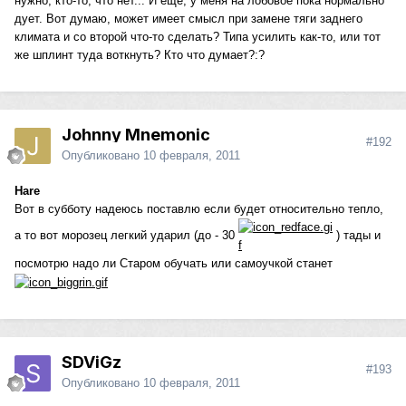
нужно, кто-то, что нет... И еще, у меня на лобовое пока нормально
дует. Вот думаю, может имеет смысл при замене тяги заднего
климата и со второй что-то сделать? Типа усилить как-то, или тот
же шплинт туда воткнуть? Кто что думает?:?
Johnny Mnemonic
#192
Опубликовано
10 февраля, 2011
Hare
Вот в субботу надеюсь поставлю если будет относительно тепло,
а то вот морозец легкий ударил (до - 30
) тады и
посмотрю надо ли Старом обучать или самоучкой станет
SDViGz
#193
Опубликовано
10 февраля, 2011