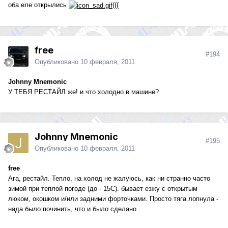
оба еле открылись
(((
free
#194
Опубликовано
10 февраля, 2011
Johnny Mnemonic
У ТЕБЯ РЕСТАЙЛ же! и что холодно в машине?
Johnny Mnemonic
#195
Опубликовано
10 февраля, 2011
free
Ага, рестайл. Тепло, на холод не жалуюсь, как ни странно часто
зимой при теплой погоде (до - 15С). бывает езжу с открытым
люком, окошком и/или задними форточками. Просто тяга лопнула -
нада было починить, что и было сделано