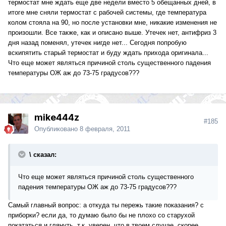
термостат мне ждать еще две недели вместо 5 обещанных дней, в
итоге мне сняли термостат с рабочей системы, где температура
колом стояла на 90, но после установки мне, никакие изменения не
произошли. Все также, как и описано выше. Утечек нет, антифриз 3
дня назад поменял, утечек нигде нет... Сегодня попробую
вскипятить старый термостат и буду ждать прихода оригинала...
Что еще может являться причиной столь существенного падения
температуры ОЖ аж до 73-75 градусов???
mike444z
#185
Опубликовано
8 февраля, 2011
\ сказал:
Что еще может являться причиной столь существенного
падения температуры ОЖ аж до 73-75 градусов???
Самый главный вопрос: а откуда ты пережь такие показания? с
приборки? если да, то думаю было бы не плохо со старухой
покататься и глянуть, т.к. уверен, что в твоем случае, скорее