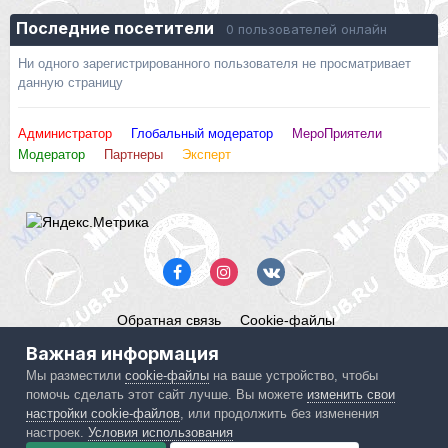
Последние посетители
0 пользователей онлайн
Ни одного зарегистрированного пользователя не просматривает
данную страницу
Администратор
Глобальный модератор
МероПриятели
Модератор
Партнеры
Эксперт
Обратная связь
Cookie-файлы
Mercedes ML-Club.ru
Важная информация
Powered by Invision Community
Мы разместили
cookie-файлы
на ваше устройство, чтобы
помочь сделать этот сайт лучше. Вы можете
изменить свои
IPS spam
blocked by CleanTalk.
настройки cookie-файлов
, или продолжить без изменения
настроек.
Условия использования