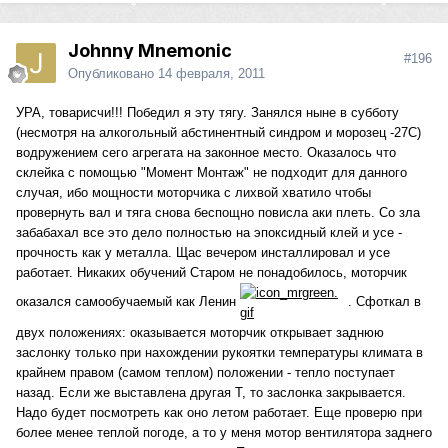
Johnny Mnemonic
#196
Опубликовано
14 февраля, 2011
УРА, товарисчи!!! Победил я эту тягу. Занялся ныне в субботу
(несмотря на алкогольный абстинентный синдром и морозец -27С)
водружением сего агрегата на законное место. Оказалось что
склейка с помощью "Момент Монтаж" не подходит для данного
случая, ибо мощности моторчика с лихвой хватило чтобы
провернуть вал и тяга снова беспощно повисла аки плеть. Со зла
забабахал все это дело полностью на эпоксидный клей и усе -
прочность как у металла. Щас вечером инсталлировал и усе
работает. Никаких обучений Старом не понадобилось, моторчик
оказался самообучаемый как Ленин
. Сфоткал в
двух положениях: оказывается моторчик открывает заднюю
заслонку только при нахождении рукоятки температуры климата в
крайнем правом (самом теплом) положении - тепло поступает
назад. Если же выставлена другая Т, то заслонка закрывается.
Надо будет посмотреть как оно летом работает. Еще проверю при
более менее теплой погоде, а то у меня мотор вентилятора заднего