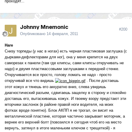
проходят...
Johnny Mnemonic
#200
Опубликовано
14 февраля, 2011
Hare
Снизу торпеды (у нас в ногах) есть черная пластиковая заглушка (с
дырками-дефлекторами для ног), она у меня крепится на двух
саморезах к панели (там где клипсы, сами клипсы откручивать не
надо) и двумя пластмассовыми заглушками к передней стенке.
Откручивается все просто, голову ломать не надо - просто
откручивай все что видишь
. После достаешь
этот кожух и тянешь его аккуратно вниз, слева увидишь
диагностический разъем, сдвигаешь защелку в сторону и спокойно
достаешь его, вытаскиваешь кожух. И твоему взору предстают эти
мторчики заслонок (в районе правой ноги водителя, на моих
фотках вроде понятно). Блок АКПП я не трогал, он висит на
металлической пластине, которая частично закрывает моторчик, а
вернее его верхний болт (повозился я сегодня чтоб его на место
вернуть, затянул в итоге маленьким ключом с трещеткой) - я