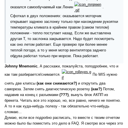
оказался самообучаемый как Ленин
.
Сфоткал в двух положениях: оказывается моторчик
открывает заднюю заслонку только при нахождении рукоятки
температуры климата в крайнем правом (самом теплом)
положении - тепло поступает назад. Если же выставлена
другая Т, то заслонка закрывается. Надо будет посмотреть
как оно летом работает. Еще проверю при более менее
теплой погоде, а то у меня мотор вентилятора заднего
обдува работал только при морозе. Пока работает.
Johnny Mnemonic
, А расскажи, пожалуйста, поподробнее, что и
как там разбирается/снимается.
По WIS нужно
снять две клипсы
(как они снимаются?)
и открутить два
самореза. Затем снять диагностическую розетку
(как?)
Потом,
надавив на конец с разъемами
(???)
, вынуть блок АКПП из
брекета. Читать все это хорошо, но, все равно, ничего не понятно.
А то я как куда-нибудь полезу - так обязательно что-нибудь
сломаю...
Думаю, если все подробно расписать, то вместе с твоим отчетом
можно было бы поместить это дело в FAQ. Я смотрю все через это