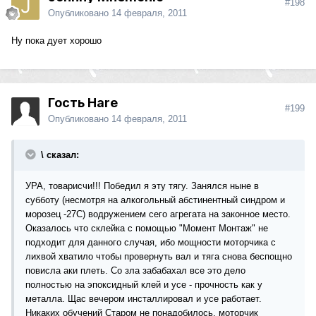
#198
Опубликовано
14 февраля, 2011
Ну пока дует хорошо
Гость Hare
#199
Опубликовано
14 февраля, 2011
\ сказал:
УРА, товарисчи!!! Победил я эту тягу. Занялся ныне в
субботу (несмотря на алкогольный абстинентный синдром и
морозец -27С) водружением сего агрегата на законное место.
Оказалось что склейка с помощью "Момент Монтаж" не
подходит для данного случая, ибо мощности моторчика с
лихвой хватило чтобы провернуть вал и тяга снова беспощно
повисла аки плеть. Со зла забабахал все это дело
полностью на эпоксидный клей и усе - прочность как у
металла. Щас вечером инсталлировал и усе работает.
Никаких обучений Старом не понадобилось, моторчик