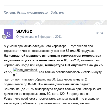
Хочешь быть счастливым - будь им!
SDViGz
#184
Опубликовано
8 февраля, 2011
А у меня проблема следующего характера.... тут писали про
термостат и что он открывается у нас при 87 или 85 градусах.
На исправной машине с исправным термостатом температура
не должна опускаться ниже отметки в 80, так?
И, неужели, это
нормально, когда при езде,
температура ОЖ опускается аж до 73-
75
???
Как только останавливаюсь и стою минуту
где-то - почти встает обратно на 80. Еще через минуты 2
поднимается до 87-90. При начале движения вновь падает.
Замечание: до 73-75 температура падает только при непрерывном
движении со скоростью хоть 60, хоть 120. В городе все ок.
Решил, что проблема в термостате, заказал новый - но в экзисте
как всегда проблемы с оригинальными запчастями, так что