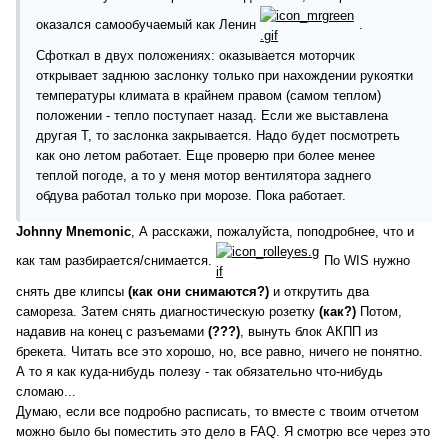
оказался самообучаемый как Ленин
.
Сфоткал в двух положениях: оказывается моторчик
открывает заднюю заслонку только при нахождении рукоятки
температуры климата в крайнем правом (самом теплом)
положении - тепло поступает назад. Если же выставлена
другая Т, то заслонка закрывается. Надо будет посмотреть
как оно летом работает. Еще проверю при более менее
теплой погоде, а то у меня мотор вентилятора заднего
обдува работал только при морозе. Пока работает.
Johnny Mnemonic
, А расскажи, пожалуйста, поподробнее, что и
как там разбирается/снимается.
По WIS нужно
снять две клипсы
(как они снимаются?)
и открутить два
самореза. Затем снять диагностическую розетку
(как?)
Потом,
надавив на конец с разъемами
(???)
, вынуть блок АКПП из
брекета. Читать все это хорошо, но, все равно, ничего не понятно.
А то я как куда-нибудь полезу - так обязательно что-нибудь
сломаю...
Думаю, если все подробно расписать, то вместе с твоим отчетом
можно было бы поместить это дело в FAQ. Я смотрю все через это