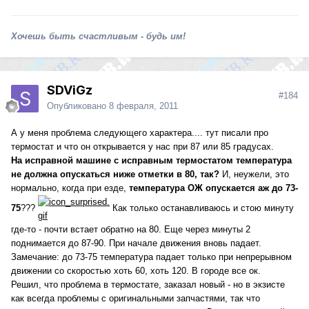
Хочешь быть счастливым - будь им!
SDViGz
#184
Опубликовано
8 февраля, 2011
А у меня проблема следующего характера.... тут писали про
термостат и что он открывается у нас при 87 или 85 градусах.
На исправной машине с исправным термостатом температура
не должна опускаться ниже отметки в 80, так?
И, неужели, это
нормально, когда при езде,
температура ОЖ опускается аж до 73-
75
???
Как только останавливаюсь и стою минуту
где-то - почти встает обратно на 80. Еще через минуты 2
поднимается до 87-90. При начале движения вновь падает.
Замечание: до 73-75 температура падает только при непрерывном
движении со скоростью хоть 60, хоть 120. В городе все ок.
Решил, что проблема в термостате, заказал новый - но в экзисте
как всегда проблемы с оригинальными запчастями, так что