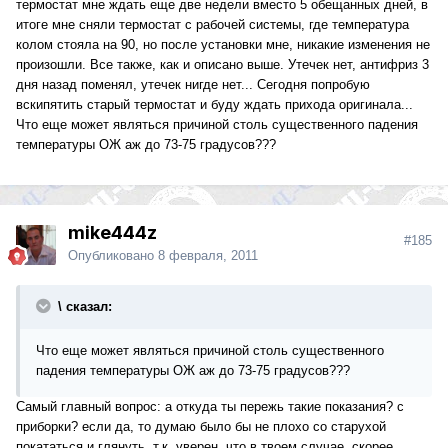
термостат мне ждать еще две недели вместо 5 обещанных дней, в
итоге мне сняли термостат с рабочей системы, где температура
колом стояла на 90, но после установки мне, никакие изменения не
произошли. Все также, как и описано выше. Утечек нет, антифриз 3
дня назад поменял, утечек нигде нет... Сегодня попробую
вскипятить старый термостат и буду ждать прихода оригинала...
Что еще может являться причиной столь существенного падения
температуры ОЖ аж до 73-75 градусов???
mike444z
#185
Опубликовано
8 февраля, 2011
\ сказал:
Что еще может являться причиной столь существенного
падения температуры ОЖ аж до 73-75 градусов???
Самый главный вопрос: а откуда ты пережь такие показания? с
приборки? если да, то думаю было бы не плохо со старухой
покататься и глянуть, т.к. уверен, что в твоем случае, скорее