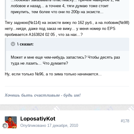
лобовое и назад... а точнее 4, тяги думаю тоже стоит
прикупить, тем более что они по 200р на экзисте...
Тягу заднюю(№114) на экзисте вижу по 162 руб., а на лобовик(№98)
нету...нигде, даже под заказ не вижу... у меня номер по EPS
пробивается A163824 02 05 , что за нах...?
\ сказал:
Может и мне еще чем-нибудь запастись? Чтобы десять раз
туда не лазить... Что думаете?
Ну, если только №96, а то зима только начинается...
Хочешь быть счастливым - будь им!
LoposatiyKot
#178
Опубликовано
17 декабря, 2010