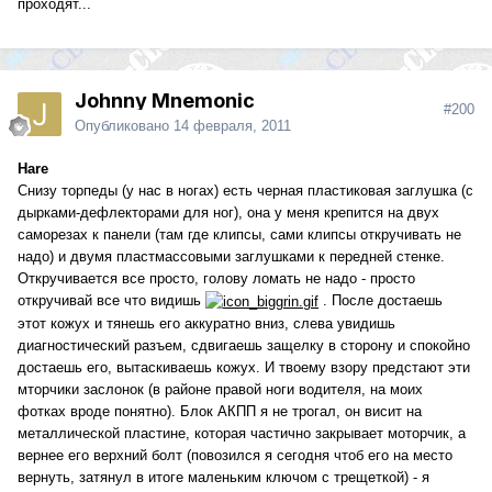
проходят...
Johnny Mnemonic
#200
Опубликовано
14 февраля, 2011
Hare
Снизу торпеды (у нас в ногах) есть черная пластиковая заглушка (с
дырками-дефлекторами для ног), она у меня крепится на двух
саморезах к панели (там где клипсы, сами клипсы откручивать не
надо) и двумя пластмассовыми заглушками к передней стенке.
Откручивается все просто, голову ломать не надо - просто
откручивай все что видишь
. После достаешь
этот кожух и тянешь его аккуратно вниз, слева увидишь
диагностический разъем, сдвигаешь защелку в сторону и спокойно
достаешь его, вытаскиваешь кожух. И твоему взору предстают эти
мторчики заслонок (в районе правой ноги водителя, на моих
фотках вроде понятно). Блок АКПП я не трогал, он висит на
металлической пластине, которая частично закрывает моторчик, а
вернее его верхний болт (повозился я сегодня чтоб его на место
вернуть, затянул в итоге маленьким ключом с трещеткой) - я