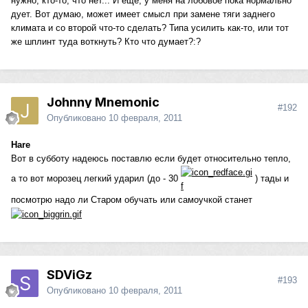
нужно, кто-то, что нет... И еще, у меня на лобовое пока нормально
дует. Вот думаю, может имеет смысл при замене тяги заднего
климата и со второй что-то сделать? Типа усилить как-то, или тот
же шплинт туда воткнуть? Кто что думает?:?
Johnny Mnemonic
#192
Опубликовано
10 февраля, 2011
Hare
Вот в субботу надеюсь поставлю если будет относительно тепло,
а то вот морозец легкий ударил (до - 30
) тады и
посмотрю надо ли Старом обучать или самоучкой станет
SDViGz
#193
Опубликовано
10 февраля, 2011