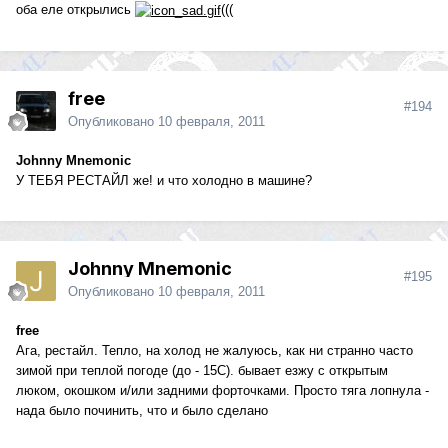
оба еле открылись
(((
free
#194
Опубликовано
10 февраля, 2011
Johnny Mnemonic
У ТЕБЯ РЕСТАЙЛ же! и что холодно в машине?
Johnny Mnemonic
#195
Опубликовано
10 февраля, 2011
free
Ага, рестайл. Тепло, на холод не жалуюсь, как ни странно часто
зимой при теплой погоде (до - 15С). бывает езжу с открытым
люком, окошком и/или задними форточками. Просто тяга лопнула -
нада было починить, что и было сделано