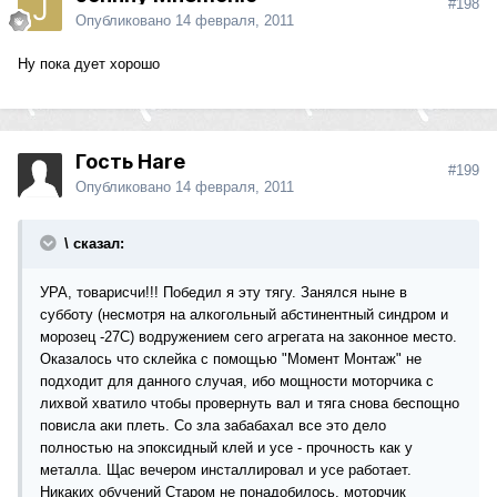
#198
Опубликовано
14 февраля, 2011
Ну пока дует хорошо
Гость Hare
#199
Опубликовано
14 февраля, 2011
\ сказал:
УРА, товарисчи!!! Победил я эту тягу. Занялся ныне в
субботу (несмотря на алкогольный абстинентный синдром и
морозец -27С) водружением сего агрегата на законное место.
Оказалось что склейка с помощью "Момент Монтаж" не
подходит для данного случая, ибо мощности моторчика с
лихвой хватило чтобы провернуть вал и тяга снова беспощно
повисла аки плеть. Со зла забабахал все это дело
полностью на эпоксидный клей и усе - прочность как у
металла. Щас вечером инсталлировал и усе работает.
Никаких обучений Старом не понадобилось, моторчик