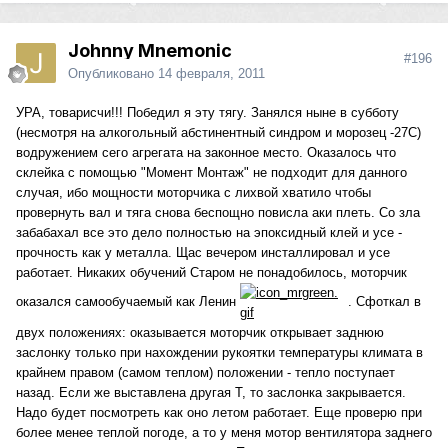
Johnny Mnemonic
#196
Опубликовано
14 февраля, 2011
УРА, товарисчи!!! Победил я эту тягу. Занялся ныне в субботу
(несмотря на алкогольный абстинентный синдром и морозец -27С)
водружением сего агрегата на законное место. Оказалось что
склейка с помощью "Момент Монтаж" не подходит для данного
случая, ибо мощности моторчика с лихвой хватило чтобы
провернуть вал и тяга снова беспощно повисла аки плеть. Со зла
забабахал все это дело полностью на эпоксидный клей и усе -
прочность как у металла. Щас вечером инсталлировал и усе
работает. Никаких обучений Старом не понадобилось, моторчик
оказался самообучаемый как Ленин
. Сфоткал в
двух положениях: оказывается моторчик открывает заднюю
заслонку только при нахождении рукоятки температуры климата в
крайнем правом (самом теплом) положении - тепло поступает
назад. Если же выставлена другая Т, то заслонка закрывается.
Надо будет посмотреть как оно летом работает. Еще проверю при
более менее теплой погоде, а то у меня мотор вентилятора заднего