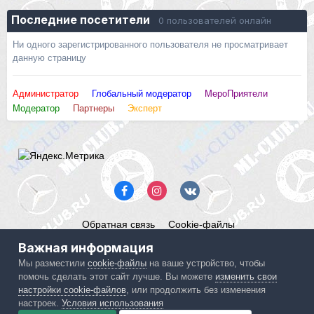
Последние посетители
0 пользователей онлайн
Ни одного зарегистрированного пользователя не просматривает
данную страницу
Администратор
Глобальный модератор
МероПриятели
Модератор
Партнеры
Эксперт
Обратная связь
Cookie-файлы
Mercedes ML-Club.ru
Важная информация
Powered by Invision Community
Мы разместили
cookie-файлы
на ваше устройство, чтобы
помочь сделать этот сайт лучше. Вы можете
изменить свои
IPS spam
blocked by CleanTalk.
настройки cookie-файлов
, или продолжить без изменения
настроек.
Условия использования