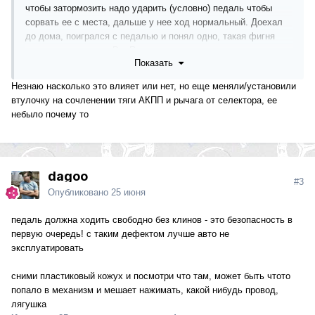
чтобы затормозить надо ударить (условно) педаль чтобы
сорвать ее с места, дальше у нее ход нормальный. Доехал
до дома, поигрался с педалью и понял одно, такая фигня
именно на ходу при D и R.
Показать
Вопрос собственно в том, что там могли поломать и за что
им навалять подзатыльников этим вандалам на СТО???
Незнаю насколько это влияет или нет, но еще меняли/установили
втулочку на сочленении тяги АКПП и рычага от селектора, ее
небыло почему то
dagoo
#3
Опубликовано
25 июня
педаль должна ходить свободно без клинов - это безопасность в
первую очередь! с таким дефектом лучше авто не
эксплуатировать
сними пластиковый кожух и посмотри что там, может быть чтото
попало в механизм и мешает нажимать, какой нибудь провод,
лягушка