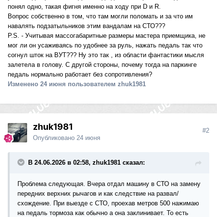
понял одно, такая фигня именно на ходу при D и R.
Вопрос собственно в том, что там могли поломать и за что им
навалять подзатыльников этим вандалам на СТО???
P.S. - Учитывая массогабаритные размеры мастера приемщика, не
мог ли он усаживаясь по удобнее за руль, нажать педаль так что
согнул шток на ВУТ??? Ну это так , из области фантастики мысля
залетела в голову. С другой стороны, почему тогда на паркинге
педаль нормально работает без сопротивления?
Изменено
24 июня
пользователем zhuk1981
zhuk1981
#2
Опубликовано
24 июня
В 24.06.2026 в 02:58, zhuk1981 сказал:
Проблема следующая. Вчера отдал машину в СТО на замену
передних верхних рычагов и как следствие на развал/
схождение. При выезде с СТО, проехав метров 500 нажимаю
на педаль тормоза как обычно а она заклинивает. То есть