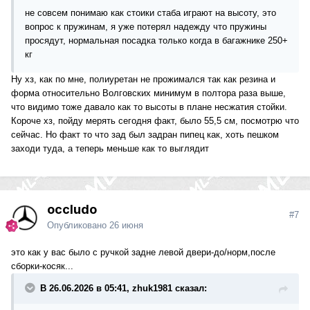
не совсем понимаю как стоики стаба играют на высоту, это
вопрос к пружинам, я уже потерял надежду что пружины
просядут, нормальная посадка только когда в багажнике 250+
кг
Ну хз, как по мне, полиуретан не прожимался так как резина и
форма относительно Волговских минимум в полтора раза выше,
что видимо тоже давало как то высоты в плане несжатия стойки.
Короче хз, пойду мерять сегодня факт, было 55,5 см, посмотрю что
сейчас. Но факт то что зад был задран пипец как, хоть пешком
заходи туда, а теперь меньше как то выглядит
occludo
#7
Опубликовано
26 июня
это как у вас было с ручкой задне левой двери-до/норм,после
сборки-косяк...
В 26.06.2026 в 05:41, zhuk1981 сказал: