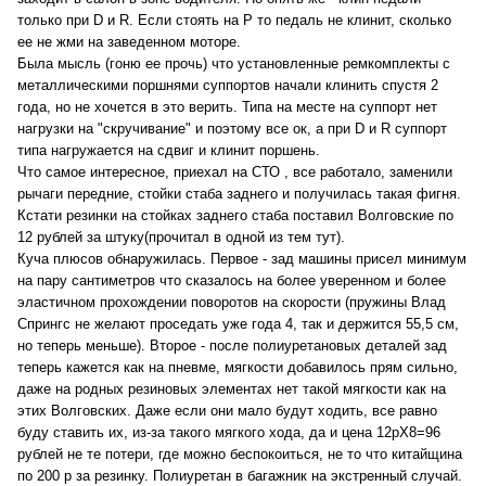
только при D и R. Если стоять на P то педаль не клинит, сколько
ее не жми на заведенном моторе.
Была мысль (гоню ее прочь) что установленные ремкомплекты с
металлическими поршнями суппортов начали клинить спустя 2
года, но не хочется в это верить. Типа на месте на суппорт нет
нагрузки на "скручивание" и поэтому все ок, а при D и R суппорт
типа нагружается на сдвиг и клинит поршень.
Что самое интересное, приехал на СТО , все работало, заменили
рычаги передние, стойки стаба заднего и получилась такая фигня.
Кстати резинки на стойках заднего стаба поставил Волговские по
12 рублей за штуку(прочитал в одной из тем тут).
Куча плюсов обнаружилась. Первое - зад машины присел минимум
на пару сантиметров что сказалось на более уверенном и более
эластичном прохождении поворотов на скорости (пружины Влад
Спрингс не желают проседать уже года 4, так и держится 55,5 см,
но теперь меньше). Второе - после полиуретановых деталей зад
теперь кажется как на пневме, мягкости добавилось прям сильно,
даже на родных резиновых элементах нет такой мягкости как на
этих Волговских. Даже если они мало будут ходить, все равно
буду ставить их, из-за такого мягкого хода, да и цена 12рХ8=96
рублей не те потери, где можно беспокоиться, не то что китайщина
по 200 р за резинку. Полиуретан в багажник на экстренный случай.