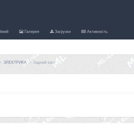
бней
Галерея
Загрузки
Активность
ЭЛЕКТРИКА
Задний sam