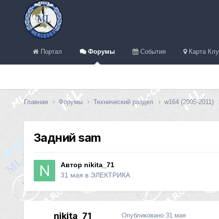
Портал
Форумы
События
Карта Клу
Главная
Форумы
Технический раздел
w164 (2005-2011)
Задний sam
Автор
nikita_71
31 мая
в
ЭЛЕКТРИКА
nikita_71
Опубликовано
31 мая