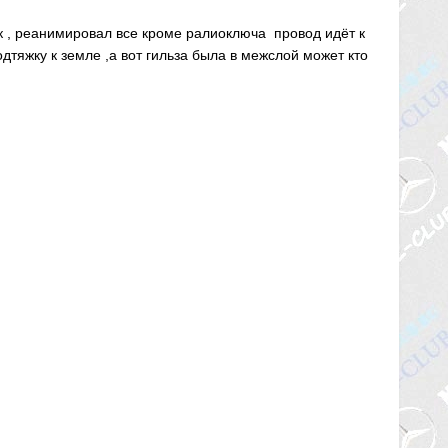
ок , реанимировал все кроме ралиоключа провод идёт к
дтяжку к земле ,а вот гильза была в межслой может кто