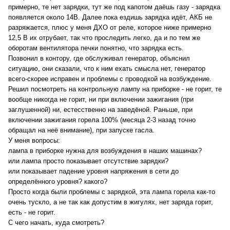
примерно, те нет зарядки, тут же под капотом даёшь газу - зарядка
появляется около 14В. Далее пока ездишь зарядка идёт, АКБ не
разряжается, плюс у меня ДХО от реле, которое ниже примерно
12,5 В их отрубает, так что проследить легко, да и по тем же
оборотам вентилятора печки понятно, что зарядка есть.
Позвонил в контору, где обслуживал генератор, объяснил
ситуацию, они сказали, что к ним ехать смысла нет, генератор
всего-скорее исправен и проблемы с проводкой на возбуждение.
Решил посмотреть на контрольную лампу на приборке - не горит, те
вообще никогда не горит, ни при включении зажигания (при
заглушенной) ни, естесственно на заведёной. Раньше, при
включении зажигания горела 100% (месяца 2-3 назад точно
обращал на неё внимание), при запуске гасла.
У меня вопросы:
лампа в приборке нужна для возбуждения в наших машинах?
или лампа просто показывает отсутствие зарядки?
или показывает падение уровня напряжения в сети до
определённого уровня? какого?
Просто когда были проблемы с зарядкой, эта лампа горела как-то
очень тускло, а не так как допустим в жигулях, нет заряда горит,
есть - не горит.
С чего начать, куда смотреть?