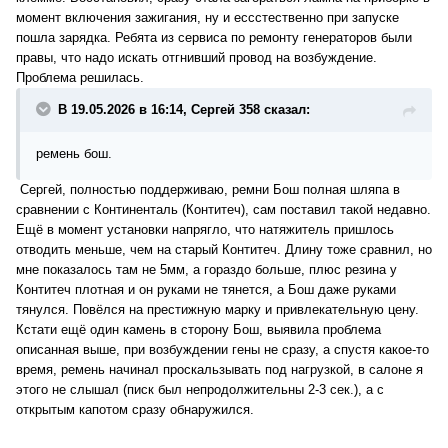
момент включения зажигания, ну и ессстественно при запуске
пошла зарядка. Ребята из сервиса по ремонту генераторов были
правы, что надо искать отгнивший провод на возбуждение.
Проблема решилась.
В 19.05.2026 в 16:14, Сергей 358 сказал:
ремень бош.
Сергей, полностью поддерживаю, ремни Бош полная шляпа в
сравнении с Континенталь (Контитеч), сам поставил такой недавно.
Ещё в момент установки напрягло, что натяжитель пришлось
отводить меньше, чем на старый Контитеч. Длину тоже сравнил, но
мне показалось там не 5мм, а гораздо больше, плюс резина у
Контитеч плотная и он руками не тянется, а Бош даже руками
тянулся. Повёлся на престижную марку и привлекательную цену.
Кстати ещё один камень в сторону Бош, выявила проблема
описанная выше, при возбуждении гены не сразу, а спустя какое-то
время, ремень начинал проскальзывать под нагрузкой, в салоне я
этого не слышал (писк был непродолжительны 2-3 сек.), а с
открытым капотом сразу обнаружился.