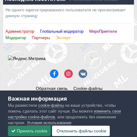
Ни одного зарегистрированного пользователя не просматривает
данную страницу
Администратор
Глобальный модератор
МероПриятели
Модератор
Партнеры
Эксперт
Обратная связь
Cookie-файлы
Mercedes ML-Club.ru
Важная информация
Powered by Invision Community
Мы разместили
cookie-файлы
на ваше устройство, чтобы
помочь сделать этот сайт лучше. Вы можете
изменить свои
IPS spam
blocked by CleanTalk.
настройки cookie-файлов
, или продолжить без изменения
настроек.
Условия использования
Принять cookie
Отклонить файлы сookie