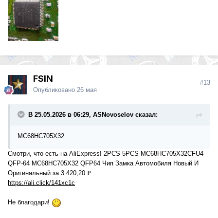
Lock
FSIN
#13
Опубликовано
26 мая
В 25.05.2026 в 06:29, ASNovoselov сказал:
МС68НС705Х32
Смотри, что есть на AliExpress! 2PCS 5PCS MC68HC705X32CFU4
QFP-64 MC68HC705X32 QFP64 Чип Замка Автомобиля Новый И
Оригинальный за 3 420,20 ₽
https://ali.click/141xc1c
Не благодари!