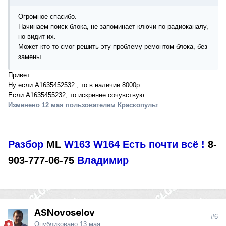
Огромное спасибо.
Начинаем поиск блока, не запоминает ключи по радиоканалу,
но видит их.
Может кто то смог решить эту проблему ремонтом блока, без
замены.
Привет.
Ну если А1635452532 , то в наличии 8000р
Если А1635455232, то искренне сочувствую...
Изменено
12 мая
пользователем Краскопульт
Разбор
ML
W163 W164
Есть почти всё !
8-
903-777-06-75
Владимир
ASNovoselov
#6
Опубликовано
13 мая