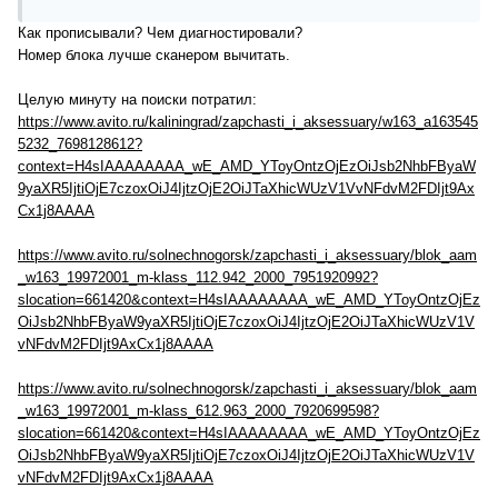
Как прописывали? Чем диагностировали?
Номер блока лучше сканером вычитать.
Целую минуту на поиски потратил:
https://www.avito.ru/kaliningrad/zapchasti_i_aksessuary/w163_a163545
5232_7698128612?
context=H4sIAAAAAAAA_wE_AMD_YToyOntzOjEzOiJsb2NhbFByaW
9yaXR5IjtiOjE7czoxOiJ4IjtzOjE2OiJTaXhicWUzV1VvNFdvM2FDIjt9Ax
Cx1j8AAAA
https://www.avito.ru/solnechnogorsk/zapchasti_i_aksessuary/blok_aam
_w163_19972001_m-klass_112.942_2000_7951920992?
slocation=661420&context=H4sIAAAAAAAA_wE_AMD_YToyOntzOjEz
OiJsb2NhbFByaW9yaXR5IjtiOjE7czoxOiJ4IjtzOjE2OiJTaXhicWUzV1V
vNFdvM2FDIjt9AxCx1j8AAAA
https://www.avito.ru/solnechnogorsk/zapchasti_i_aksessuary/blok_aam
_w163_19972001_m-klass_612.963_2000_7920699598?
slocation=661420&context=H4sIAAAAAAAA_wE_AMD_YToyOntzOjEz
OiJsb2NhbFByaW9yaXR5IjtiOjE7czoxOiJ4IjtzOjE2OiJTaXhicWUzV1V
vNFdvM2FDIjt9AxCx1j8AAAA