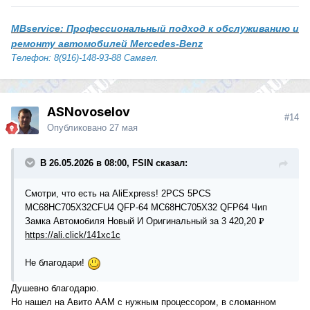
MBservice: Профессиональный подход к обслуживанию и
ремонту автомобилей Mercedes-Benz
Телефон: 8(916)-148-93-88 Самвел.
ASNovoselov
#14
Опубликовано
27 мая
В 26.05.2026 в 08:00, FSIN сказал:
Смотри, что есть на AliExpress! 2PCS 5PCS
MC68HC705X32CFU4 QFP-64 MC68HC705X32 QFP64 Чип
Замка Автомобиля Новый И Оригинальный за 3 420,20 ₽
https://ali.click/141xc1c
Не благодари!
Душевно благодарю.
Но нашел на Авито ААМ с нужным процессором, в сломанном