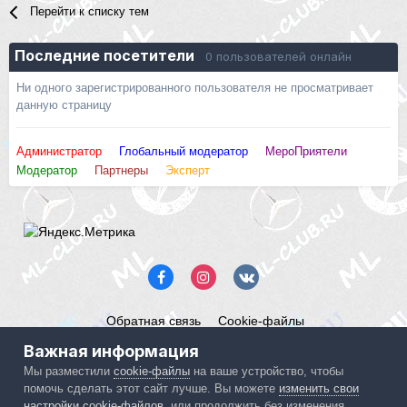
Перейти к списку тем
Последние посетители
0 пользователей онлайн
Ни одного зарегистрированного пользователя не просматривает
данную страницу
Администратор
Глобальный модератор
МероПриятели
Модератор
Партнеры
Эксперт
Обратная связь
Cookie-файлы
Mercedes ML-Club.ru
Важная информация
Powered by Invision Community
Мы разместили
cookie-файлы
на ваше устройство, чтобы
помочь сделать этот сайт лучше. Вы можете
изменить свои
IPS spam
blocked by CleanTalk.
настройки cookie-файлов
, или продолжить без изменения