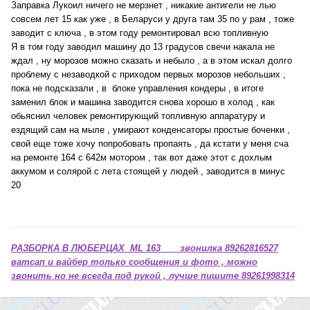
Заправка Лукоил ничего не мерзнет , никакие антигели не лью
совсем лет 15 как уже , в Беларуси у друга там 35 по у рам , тоже
заводит с ключа , в этом году ремонтировал всю топливную
Я в том году заводил машину до 13 градусов свечи накала не
ждал , ну морозов можно сказать и небыло , а в этом искал долго
проблему с незаводкой с приходом первых морозов небольших ,
пока не подсказали , в блоке управления кондеры , в итоге
заменил блок и машина заводится снова хорошо в холод , как
обьяснил человек ремонтирующий топливную аппаратуру и
ездящий сам на мыле , умирают конденсаторы простые боченки ,
свой еще тоже хочу попробовать пропаять , да кстати у меня сча
на ремонте 164 с 642м мотором , так вот даже этот с дохлым
аккумом и солярой с лета стоящей у людей , заводится в минус
20
РАЗБОРКА В ЛЮБЕРЦАХ ML 163 звонилка 89262816527
ватсап и вайбер только сообщения и фото , можно
звонить но не всегда под рукой , лучше пишите 89261998314