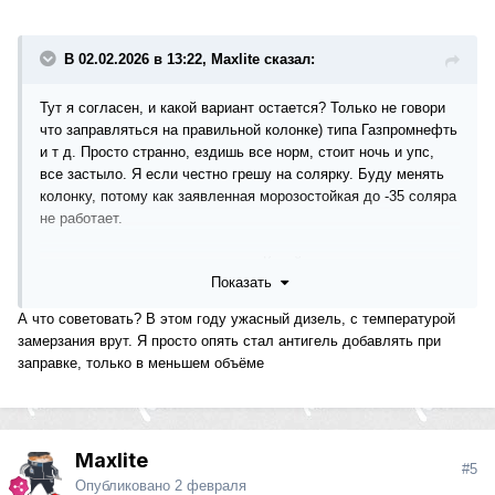
В 02.02.2026 в 13:22, Maxlite сказал:
Тут я согласен, и какой вариант остается? Только не говори
что заправляться на правильной колонке) типа Газпромнефть
и т д. Просто странно, ездишь все норм, стоит ночь и упс,
все застыло. Я если честно грешу на солярку. Буду менять
колонку, потому как заявленная морозостойкая до -35 соляра
не работает.
кстати не в тему но про машину. Какой аккумулятор стоит у
Показать
нас? Я про большой. Точнее по каким параметрам выбирать.
W164 ml320 ДиЗеЛь))
А что советовать? В этом году ужасный дизель, с температурой
замерзания врут. Я просто опять стал антигель добавлять при
заправке, только в меньшем объёме
Maxlite
#5
Опубликовано
2 февраля