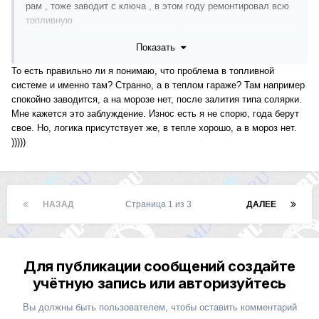
рам , тоже заводит с ключа , в этом году ремонтировал всю
топливную
Я в том году заводил машину до 13 градусов свечи накала
Показать
не ждал , ну морозов можно сказать и небыло , а в этом
искал долго проблему с незаводкой с приходом первых
То есть правильно ли я понимаю, что проблема в топливной
морозов небольших , пока не подсказали , в блоке
системе и именно там? Странно, а в теплом гараже? Там например
управления кондеры , в итоге заменил блок и машина
спокойно заводится, а на морозе нет, после залития типа солярки.
заводится снова хорошо в холод , как обьяснил человек
Мне кажется это заблуждение. Износ есть я не спорю, года берут
ремонтирующий топливную аппаратуру и ездящий сам на
свое. Но, логика присутствует же, в тепле хорошо, а в мороз нет.
мыле , умирают конденсаторы простые боченки , свой еще
)))))
тоже хочу попробовать пропаять , да кстати у меня сча на
ремонте 164 с 642м мотором , так вот даже этот с дохлым
аккумом и солярой с лета стоящей у людей , заводится в
минус 20
НАЗАД
Страница 1 из 3
ДАЛЕЕ
Для публикации сообщений создайте
учётную запись или авторизуйтесь
Вы должны быть пользователем, чтобы оставить комментарий