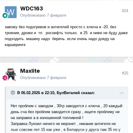
WDC163
#24
Опубликовано
7 февраля
завожу без подогревов и антигелей просто с ключа в -20. без
троения, дрожи и тп. роснефть только. в 25 и ниже не буду даже
подходить. машину надо беречь. если очень надо доеду на
каршеринге
Maxlite
#25
Опубликовано
7 февраля
В 06.02.2026 в 22:10, БулВиталий сказал:
Нет проблем с заводом , 30гр заводится с ключа , 20 каждый
день сча без проблем заводится сразу , ищите проблему не
на заправке а в изношенной топливной !
Заправка Лукоил ничего не мерзнет , никакие антигели не
лью совсем лет 15 как уже , в Беларуси у друга там 35 по у