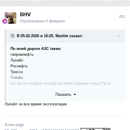
SHV
#21
Опубликовано
5 февраля
В 05.02.2026 в 16:20, Maxlite сказал:
По моей дороге АЗС такие:
гапромнефть
Лукойл
Роснефть
Трасса
Тэбойл
кто бы что выбрал исходя из своей практики езды? Ну и
ремонта после них, если такие были.
Показать
Лукойл за все время эксплуатации
Александр