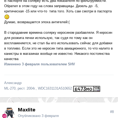
В паспорте на солярку есть два показателя по фильтруемости.
Обратил в этом году на слова заправщицы. Дизель до -5,
критическая -15 или что-то типа того. Хоть сам смотри в паспорта
Думаю, возвращается эпоха антигелей:(
В стародавние времена солярку керосином разбавляли. Я керосин
для розжига печки использую, так судя по тому как он
воспламеняется, не стал бы его использовать сейчас для добавки
в топливо. Если это не керосин типа авиационного, то что налито в
канистры в магазинах вообще не известно. Никакого постоянства
качества
Изменено
3 февраля
пользователем SHV
Александр
ML-270, рест. 2004г., WDC1631131A510652
Maxlite
#8
Опубликовано
3 февраля