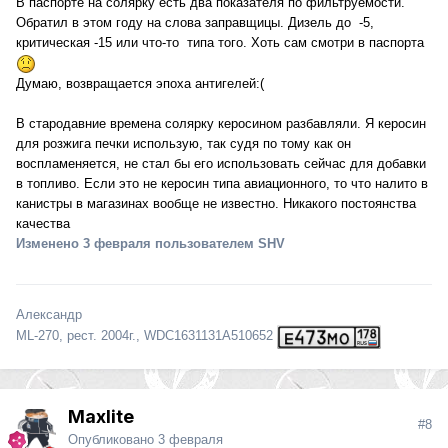
В паспорте на солярку есть два показателя по фильтруемости.
Обратил в этом году на слова заправщицы. Дизель до -5,
критическая -15 или что-то типа того. Хоть сам смотри в паспорта
Думаю, возвращается эпоха антигелей:(
В стародавние времена солярку керосином разбавляли. Я керосин
для розжига печки использую, так судя по тому как он
воспламеняется, не стал бы его использовать сейчас для добавки
в топливо. Если это не керосин типа авиационного, то что налито в
канистры в магазинах вообще не известно. Никакого постоянства
качества
Изменено
3 февраля
пользователем SHV
Александр
ML-270, рест. 2004г., WDC1631131A510652
Maxlite
#8
Опубликовано
3 февраля