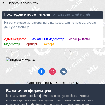
Перейти к списку тем
Последние посетители
0 пользователей онлайн
Ни одного зарегистрированного пользователя не просматривает
данную страницу
Администратор
Глобальный модератор
МероПриятели
Модератор
Партнеры
Эксперт
Обратная связь
Cookie-файлы
Mercedes ML-Club.ru
Важная информация
Powered by Invision Community
Мы разместили
cookie-файлы
на ваше устройство, чтобы
помочь сделать этот сайт лучше. Вы можете
изменить свои
IPS spam
blocked by CleanTalk.
настройки cookie-файлов
, или продолжить без изменения