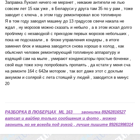
Заправка Лукоил ничего не мерзнет , никакие антигели не лью
совсем лет 15 как уже , в Беларуси у друга там 35 по у рам , тоже
заводит с ключа , в этом году ремонтировал всю топливную
Я в том году заводил машину до 13 градусов свечи накала не
ждал , ну морозов можно сказать и небыло , а в этом искал долго
проблему с незаводкой с приходом первых морозов небольших ,
пока не подсказали , в блоке управления кондеры , в итоге
заменил блок и машина заводится снова хорошо в холод , как
обьяснил человек ремонтирующий топливную аппаратуру и
ездящий сам на мыле , умирают конденсаторы простые боченки ,
свой еще тоже хочу попробовать пропаять , да кстати у меня сча
на ремонте 164 с 642м мотором , так вот даже этот с дохлым
аккумом и солярой с лета стоящей у людей , заводится в минус
20
РАЗБОРКА В ЛЮБЕРЦАХ ML 163 звонилка 89262816527
ватсап и вайбер только сообщения и фото , можно
звонить но не всегда под рукой , лучше пишите 89261998314