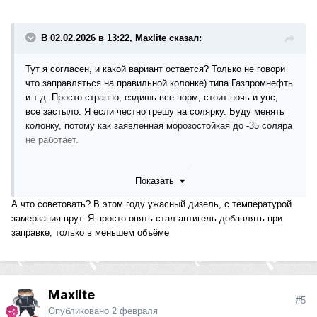
В 02.02.2026 в 13:22, Maxlite сказал:
Тут я согласен, и какой вариант остается? Только не говори
что заправляться на правильной колонке) типа Газпромнефть
и т д. Просто странно, ездишь все норм, стоит ночь и упс,
все застыло. Я если честно грешу на солярку. Буду менять
колонку, потому как заявленная морозостойкая до -35 соляра
не работает.
кстати не в тему но про машину. Какой аккумулятор стоит у
Показать
нас? Я про большой. Точнее по каким параметрам выбирать.
W164 ml320 ДиЗеЛь))
А что советовать? В этом году ужасный дизель, с температурой
замерзания врут. Я просто опять стал антигель добавлять при
заправке, только в меньшем объёме
Maxlite
#5
Опубликовано
2 февраля