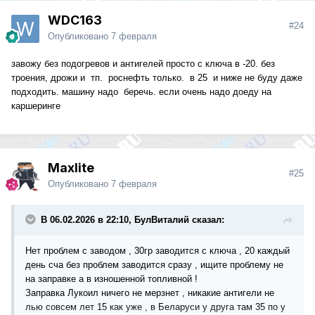
WDC163
#24
Опубликовано
7 февраля
завожу без подогревов и антигелей просто с ключа в -20. без
троения, дрожи и тп. роснефть только. в 25 и ниже не буду даже
подходить. машину надо беречь. если очень надо доеду на
каршеринге
Maxlite
#25
Опубликовано
7 февраля
В 06.02.2026 в 22:10, БулВиталий сказал:
Нет проблем с заводом , 30гр заводится с ключа , 20 каждый
день сча без проблем заводится сразу , ищите проблему не
на заправке а в изношенной топливной !
Заправка Лукоил ничего не мерзнет , никакие антигели не
лью совсем лет 15 как уже , в Беларуси у друга там 35 по у