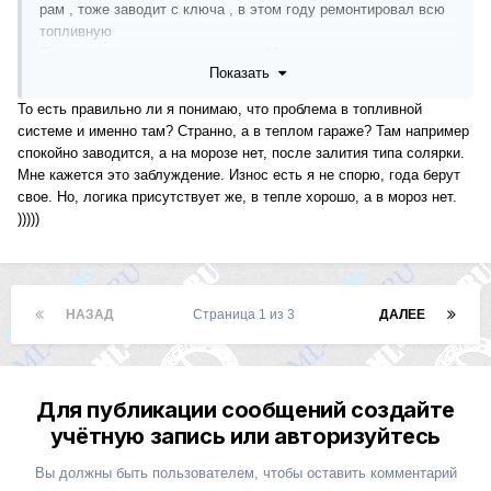
рам , тоже заводит с ключа , в этом году ремонтировал всю
топливную
Я в том году заводил машину до 13 градусов свечи накала
Показать
не ждал , ну морозов можно сказать и небыло , а в этом
искал долго проблему с незаводкой с приходом первых
То есть правильно ли я понимаю, что проблема в топливной
морозов небольших , пока не подсказали , в блоке
системе и именно там? Странно, а в теплом гараже? Там например
управления кондеры , в итоге заменил блок и машина
спокойно заводится, а на морозе нет, после залития типа солярки.
заводится снова хорошо в холод , как обьяснил человек
Мне кажется это заблуждение. Износ есть я не спорю, года берут
ремонтирующий топливную аппаратуру и ездящий сам на
свое. Но, логика присутствует же, в тепле хорошо, а в мороз нет.
мыле , умирают конденсаторы простые боченки , свой еще
)))))
тоже хочу попробовать пропаять , да кстати у меня сча на
ремонте 164 с 642м мотором , так вот даже этот с дохлым
аккумом и солярой с лета стоящей у людей , заводится в
минус 20
НАЗАД
Страница 1 из 3
ДАЛЕЕ
Для публикации сообщений создайте
учётную запись или авторизуйтесь
Вы должны быть пользователем, чтобы оставить комментарий