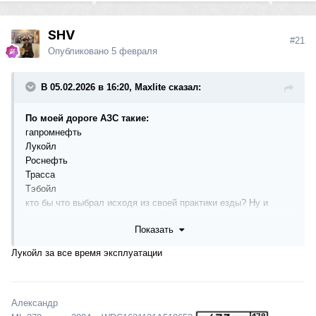
SHV
#21
Опубликовано
5 февраля
В 05.02.2026 в 16:20, Maxlite сказал:
По моей дороге АЗС такие:
гапромнефть
Лукойл
Роснефть
Трасса
Тэбойл
кто бы что выбрал исходя из своей практики езды? Ну и
ремонта после них, если такие были.
Показать
Лукойл за все время эксплуатации
Александр