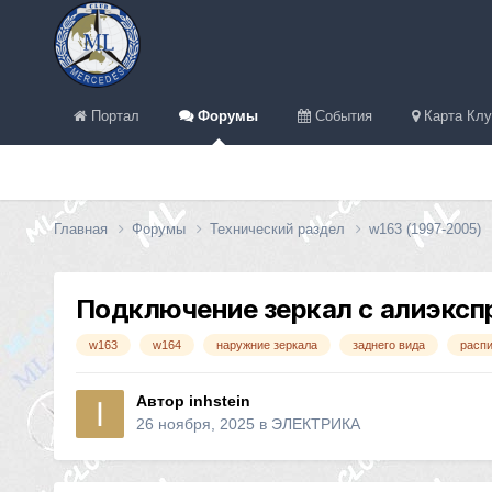
Портал
Форумы
События
Карта Клу
Главная
Форумы
Технический раздел
w163 (1997-2005)
Подключение зеркал с алиэксп
w163
w164
наружние зеркала
заднего вида
расп
Автор
inhstein
26 ноября, 2025
в
ЭЛЕКТРИКА