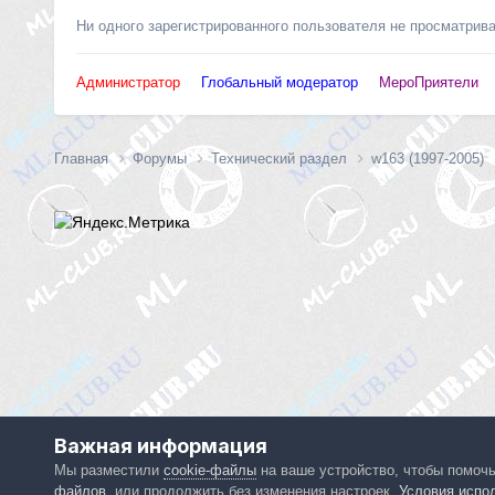
Ни одного зарегистрированного пользователя не просматрив
Администратор
Глобальный модератор
МероПриятели
Главная
Форумы
Технический раздел
w163 (1997-2005)
Важная информация
Мы разместили
cookie-файлы
на ваше устройство, чтобы помоч
файлов
, или продолжить без изменения настроек.
Условия испо