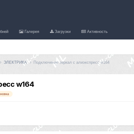
бней
Галерея
Загрузки
Активность
ЭЛЕКТРИКА
Подключение зеркал с алиэкспресс w164
ресс w164
иновка