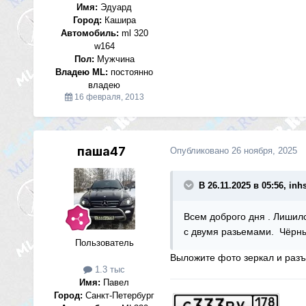
Имя:
Эдуард
Город:
Кашира
Автомобиль:
ml 320
w164
Пол:
Мужчина
Владею ML:
постоянно
владею
16 февраля, 2013
паша47
Опубликовано
26 ноября, 2025
В 26.11.2025 в 05:56, inh
Всем доброго дня . Лишил
с двумя разьемами. Чёрны
Пользователь
Выложите фото зеркал и разъ
1.3 тыс
Имя:
Павел
Город:
Санкт-Петербург