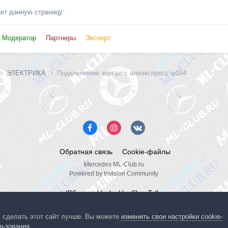
ает данную страницу
Модератор
Партнеры
Эксперт
ЭЛЕКТРИКА
Подключение зеркал с алиэкспресс w164
Обратная связь
Cookie-файлы
Mercedes ML-Club.ru
Powered by Invision Community
IPS spam
blocked by CleanTalk.
ь сделать этот сайт лучше. Вы можете
изменить свои настройки cookie-
льзования