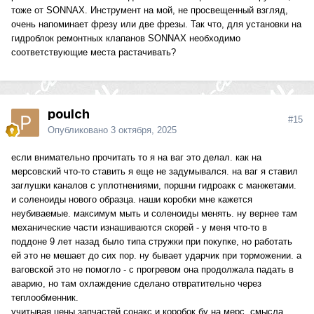
тоже от SONNAX. Инструмент на мой, не просвещенный взгляд,
очень напоминает фрезу или две фрезы. Так что, для установки на
гидроблок ремонтных клапанов SONNAX необходимо
соответствующие места растачивать?
poulch
#15
Опубликовано
3 октября, 2025
если внимательно прочитать то я на ваг это делал. как на
мерсовский что-то ставить я еще не задумывался. на ваг я ставил
заглушки каналов с уплотнениями, поршни гидроакк с манжетами.
и соленоиды нового образца. наши коробки мне кажется
неубиваемые. максимум мыть и соленоиды менять. ну вернее там
механические части изнашиваются скорей - у меня что-то в
поддоне 9 лет назад было типа стружки при покупке, но работать
ей это не мешает до сих пор. ну бывает ударчик при торможении. а
ваговской это не помогло - с прогревом она продолжала падать в
аварию, но там охлаждение сделано отвратительно через
теплообменник.
учитывая цены запчастей сонакс и коробок бу на мерс. смысла