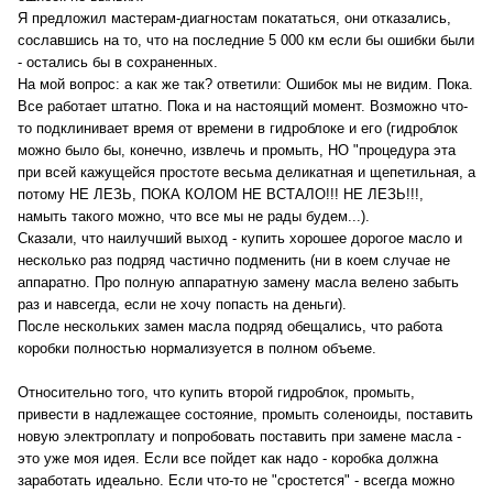
масло в коробке самым щадящим для коробки образом.
Я предложил мастерам-диагностам покататься, они отказались,
Я ошибаюсь?
сославшись на то, что на последние 5 000 км если бы ошибки были
- остались бы в сохраненных.
На мой вопрос: а как же так? ответили: Ошибок мы не видим. Пока.
Все работает штатно. Пока и на настоящий момент. Возможно что-
то подклинивает время от времени в гидроблоке и его (гидроблок
можно было бы, конечно, извлечь и промыть, НО "процедура эта
при всей кажущейся простоте весьма деликатная и щепетильная, а
потому НЕ ЛЕЗЬ, ПОКА КОЛОМ НЕ ВСТАЛО!!! НЕ ЛЕЗЬ!!!,
намыть такого можно, что все мы не рады будем...).
Сказали, что наилучший выход - купить хорошее дорогое масло и
несколько раз подряд частично подменить (ни в коем случае не
аппаратно. Про полную аппаратную замену масла велено забыть
раз и навсегда, если не хочу попасть на деньги).
После нескольких замен масла подряд обещались, что работа
коробки полностью нормализуется в полном объеме.
Относительно того, что купить второй гидроблок, промыть,
привести в надлежащее состояние, промыть соленоиды, поставить
новую электроплату и попробовать поставить при замене масла -
это уже моя идея. Если все пойдет как надо - коробка должна
заработать идеально. Если что-то не "сростется" - всегда можно