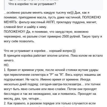
Что в коробке то не устраивает?
...особенно разъем менять каждую тысячу км))) Дык, как я
понимаю, приподмене масла, пусть даже частичной, ПОЛОЖЕНО
МЕНЯТЬ: фильтр масляный АКПП, прокладку поддона, магнит,
сливной блот и шайбу к нему.
ПОЛОЖЕНО!!! Да, я понимаю, что занудствую, возможно
черезмерно, но разъем стоит примерно 2500 рублей. Такую трату я
могу себе позволить.
Что не устраивает в коробке... хороший вопрос)))
В принципе коробка работает вполне штатно. Пока колом не встало
ничего.
НО.
1. Время от времени утром, после ночной стоянки жуткие удары
при перекличении селектора и "P" на "R". Весь корпус машины аж
подпрыгивает. Не часто. Именно время от времени. Иногда
несколько дней подряд: сегодня-завтра-послезавтра... эти толчки
могут быть явно сильнее или явно слабее. Потом они проходят
бесследно и так же неожиданно, как и появились. Проходят на
месяц, два, три, четыре...
2. Как правило, в разовом порядке эти только случаются если