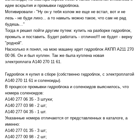
идее вскрытия и промывки гидроблока.
Мотивировали - "Ну он у тебя колом же еще не встал, вот и не
лезь - не буди лихо... а то намыть можно такое, что сам не рад
будешь..."
Тогда я решил пойти другим путем: купить на разборке гидроблок,
промыть и поставить. Будет работать - отлично!!! не будет - верну
"родной".
Насколько я понял, на мою машину идет гидроблок АКПП А211 270
00 06. Он и был куплен. Так же была куплена новая
электроплата А140 270 11 61.
Гидроблок я купил в сборе (собственно гидроблок, с электроплатой
А140 270 11 61 и соленоиды).
В процессе промывки гидроблока и соленоидов выяснилось, что
номера соленоидов:
А140 277 06 35 - 3 штуки;
А140 277 03 98 - 2 шт;
А140 277 04 35 - 1 шт.
Указанные номера отличаются от представленных в каталоге, а
именно:
А140 277 01 35 - 3 шт;
А140 277 00 98 - 2 шт;