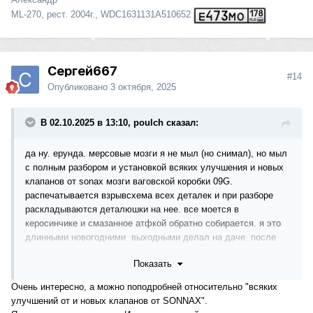
ML-270, рест. 2004г., WDC1631131A510652
Сергей667
#14
Опубликовано
3 октября, 2025
В 02.10.2025 в 13:10, poulch сказал:
да ну. ерунда. мерсовые мозги я не мыл (но снимал), но мыл
с полным разбором и установкой всяких улучшения и новых
клапанов от sonax мозги ваговской коробки 09G.
распечатывается взрывсхема всех деталек и при разборе
раскладываются деталюшки на нее. все моется в
керосинчике и смазанное атфкой обратно собирается. я это
длинными новогодними выходными делал на даче. после
сборки все работало.
Показать
Очень интересно, а можно поподробней относительно "всяких
улучшений от и новых клапанов от SONNAX".