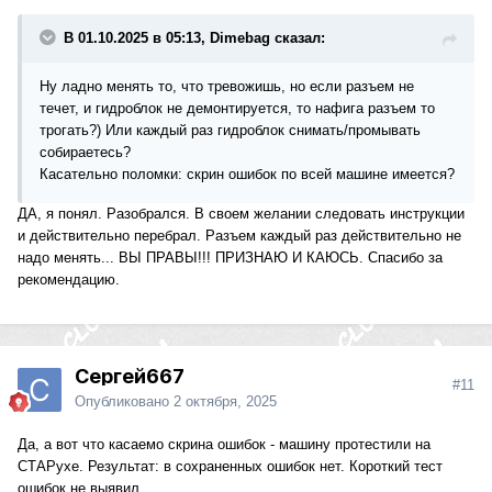
3. Еду по трассе ну... от минут тридцати среднекрейсерская
скорость от 90 до 110 км/ч. Впереди пробка, плавно сбавляю
В 01.10.2025 в 05:13, Dimebag сказал:
скорость до 20-30 км/ч и тут явный ощутимый удар, снизу.
Машина вздрагивает. Удар сугубо однократный, т.е. одна
Ну ладно менять то, что тревожишь, но если разъем не
поездка - один удар. В ходе этой же поездки не повторяется.
течет, и гидроблок не демонтируется, то нафига разъем то
Опять же появляется, некоторое время имеет место быть,
трогать?) Или каждый раз гидроблок снимать/промывать
потом уходит куда-то на недели, месяцы...
собираетесь?
Вот, собственно, единственное, что меня смущает в коробке.
Касательно поломки: скрин ошибок по всей машине имеется?
Нет, еще.
За три года владения машиной в разное время были
ДА, я понял. Разобрался. В своем желании следовать инструкции
сменены: трубки охлаждения АКПП (всего три замены из
и действительно перебрал. Разъем каждый раз действительно не
которых два раза пробовал восстановить старые, увы на
надо менять... ВЫ ПРАВЫ!!! ПРИЗНАЮ И КАЮСЬ. Спасибо за
долго восстановленных не хватило, на третий раз поставил
рекомендацию.
новые), электроразъем, электроплата с одновременной
заменой соленоида блокировки бублика на A2402701700.
При проведении работ частично подменивалось масло,
однако при подмене вливалось масло разных
Сергей667
производителей (но соответствующее допуску), таким
#11
образом что конкретно за кисель в коробке в настоящий
Опубликовано
2 октября, 2025
момент сказать сложно...
По этой причине хочу купить литров 20-25 Фукс 4134 и по
Да, а вот что касаемо скрина ошибок - машину протестили на
частям влить в коробку весь указанный объем.
СТАРухе. Результат: в сохраненных ошибок нет. Короткий тест
Очень хочу надеяться, что в итоге я получу таки чистое
ошибок не выявил.