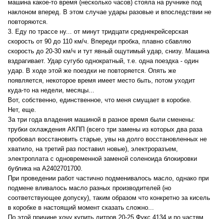
машина какое-то время (несколько часов) стояла на ручнике под
наклоном вперед. В этом случае удары разовые и впоследствии не
повторяются.
3. Еду по трассе ну... от минут тридцати среднекрейсерская
скорость от 90 до 110 км/ч. Впереди пробка, плавно сбавляю
скорость до 20-30 км/ч и тут явный ощутимый удар, снизу. Машина
вздрагивает. Удар сугубо однократный, т.е. одна поездка - один
удар. В ходе этой же поездки не повторяется. Опять же
появляется, некоторое время имеет место быть, потом уходит
куда-то на недели, месяцы...
Вот, собственно, единственное, что меня смущает в коробке.
Нет, еще.
За три года владения машиной в разное время были сменены:
трубки охлаждения АКПП (всего три замены из которых два раза
пробовал восстановить старые, увы на долго восстановленных не
хватило, на третий раз поставил новые), электроразъем,
электроплата с одновременной заменой соленоида блокировки
бублика на A2402701700.
При проведении работ частично подменивалось масло, однако при
подмене вливалось масло разных производителей (но
соответствующее допуску), таким образом что конкретно за кисель
в коробке в настоящий момент сказать сложно...
По этой причине хочу купить литров 20-25 Фукс 4134 и по частям