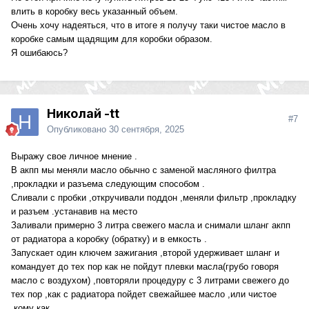
влить в коробку весь указанный объем.
Очень хочу надеяться, что в итоге я получу таки чистое масло в
коробке самым щадящим для коробки образом.
Я ошибаюсь?
Николай -tt
#7
Опубликовано
30 сентября, 2025
Выражу свое личное мнение .
В акпп мы меняли масло обычно с заменой масляного филтра
,прокладки и разъема следующим способом .
Сливали с пробки ,откручивали поддон ,меняли фильтр ,прокладку
и разъем .устанавив на место
Заливали примерно 3 литра свежего масла и снимали шланг акпп
от радиатора а коробку (обратку) и в емкость .
Запускает один ключем зажигания ,второй удерживает шланг и
командует до тех пор как не пойдут плевки масла(грубо говоря
масло с воздухом) ,повторяли процедуру с 3 литрами свежего до
тех пор ,как с радиатора пойдет свежайшее масло ,или чистое
,кому как .