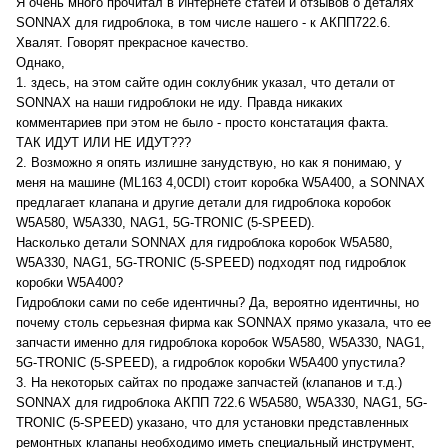
Я очень много прочитал в Интернете статей и отзывов о деталях
SONNAX для гидроблока, в том числе нашего - к АКПП722.6.
Хвалят. Говорят прекрасное качество.
Однако,
1. здесь, на этом сайте один соклубник указал, что детали от
SONNAX на наши гидроблоки не иду. Правда никаких
комментариев при этом не было - просто констатация факта.
ТАК ИДУТ ИЛИ НЕ ИДУТ???
2. Возможно я опять излишне занудствую, но как я понимаю, у
меня на машине (ML163 4,0CDI) стоит коробка W5A400, а SONNAX
предлагает клапана и другие детали для гидроблока коробок
W5A580, W5A330, NAG1, 5G-TRONIC (5-SPEED).
Насколько детали SONNAX для гидроблока коробок W5A580,
W5A330, NAG1, 5G-TRONIC (5-SPEED) подходят под гидроблок
коробки W5A400?
Гидроблоки сами по себе идентичны? Да, вероятно идентичны, но
почему столь серьезная фирма как SONNAX прямо указала, что ее
запчасти именно для гидроблока коробок W5A580, W5A330, NAG1,
5G-TRONIC (5-SPEED), а гидроблок коробки W5A400 упустила?
3. На некоторых сайтах по продаже запчастей (клапанов и т.д.)
SONNAX для гидроблока АКПП 722.6 W5A580, W5A330, NAG1, 5G-
TRONIC (5-SPEED) указано, что для установки представленных
ремонтных клапаны необходимо иметь специальный инструмент,