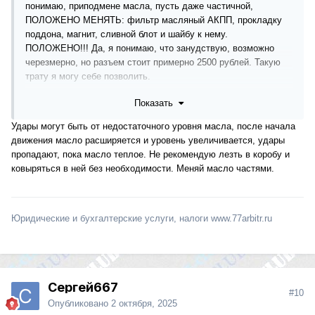
понимаю, приподмене масла, пусть даже частичной,
ПОЛОЖЕНО МЕНЯТЬ: фильтр масляный АКПП, прокладку
поддона, магнит, сливной блот и шайбу к нему.
ПОЛОЖЕНО!!! Да, я понимаю, что занудствую, возможно
черезмерно, но разъем стоит примерно 2500 рублей. Такую
трату я могу себе позволить.
Показать
Что не устраивает в коробке... хороший вопрос)))
В принципе коробка работает вполне штатно. Пока колом не
Удары могут быть от недостаточного уровня масла, после начала
встало ничего.
движения масло расширяется и уровень увеличивается, удары
НО.
пропадают, пока масло теплое. Не рекомендую лезть в коробу и
1. Время от времени утром, после ночной стоянки жуткие
ковыряться в ней без необходимости. Меняй масло частями.
удары при перекличении селектора и "P" на "R". Весь корпус
машины аж подпрыгивает. Не часто. Именно время от
времени. Иногда несколько дней подряд: сегодня-завтра-
послезавтра... эти толчки могут быть явно сильнее или явно
Юридические и бухгалтерские услуги, налоги www.77arbitr.ru
слабее. Потом они проходят бесследно и так же неожиданно,
как и появились. Проходят на месяц, два, три, четыре...
2. Как правило, в разовом порядке эти только случаются
если машина какое-то время (несколько часов) стояла на
Сергей667
ручнике под наклоном вперед. В этом случае удары разовые
#10
и впоследствии не повторяются.
Опубликовано
2 октября, 2025