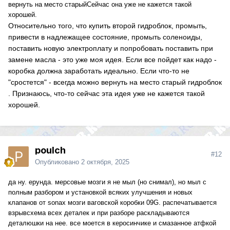
вернуть на место старыйСейчас она уже не кажется такой
хорошей.
Относительно того, что купить второй гидроблок, промыть,
привести в надлежащее состояние, промыть соленоиды,
поставить новую электроплату и попробовать поставить при
замене масла - это уже моя идея. Если все пойдет как надо -
коробка должна заработать идеально. Если что-то не
"сростется" - всегда можно вернуть на место старый гидроблок
. Признаюсь, что-то сейчас эта идея уже не кажется такой
хорошей.
poulch
#12
Опубликовано
2 октября, 2025
да ну. ерунда. мерсовые мозги я не мыл (но снимал), но мыл с
полным разбором и установкой всяких улучшения и новых
клапанов от sonax мозги ваговской коробки 09G. распечатывается
взрывсхема всех деталек и при разборе раскладываются
деталюшки на нее. все моется в керосинчике и смазанное атфкой