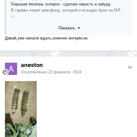
Хорошая болезнь склероз - сделаю пакость и забуду.
В гараже лежит рем-фонд, который я исходно брал на МЛ-
ку.
Коробка, рычаги, стойки задние, кардан передний и может
Показать
нарою еще чего.
Есть еще потребность в таких железках на старенькую МЛ-
Давай,уже начали ждать,конечно интересно.
ку?
Сегодня уже темно. Завтра-послезавтра постараюсь
фотографии сюда выложить.
Отправлять могу транспортной компанией. Хоть на луну.
aneston
Цены буду писать здесь же, но в принципе торгуемо.
#6
Опубликовано
23 февраля, 2024