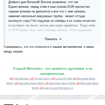
Доброго дня Виталий! Вполне возможно, что так.
Единственное, перед этим я еше клапан EGR прочистил
хорошо (клапан не двигался) и все что с ним связано,
заменил несколько вакуумных трубок.. может оттуда
вытянуло сажу? Но подумав на лямбды я их снова почистил
и поставил как было, мотор уже норм заработал. Тогда либо
от ЕГР привет был, либо лямбды косячат. Хотя показания
прям бодро показывают все 4.
Показать
В процессе изучения интернета
наткнулся на мнение, что
Сомневаюсь, что это относится к нашим автомобилям, я имею
лямбды бывают таки разные - по сопротивления нагрева. Что
ввиду нагрев.
частенько ошибки чек могут быть связаны с этим. Заказал 1
новую Бош по номеру, посмотрим
Старый Mercedes - это ценность духовная, а не
материальная.
eX-
Ford Mondeo,
eX-
Toyota Camry,
eX-
Lexus RX 300,
eX-
Mercedes-Benz
W163,
eX-
Mercedes-Benz W203,
eX-
Mercedes-Benz W220,
eX-
Mercedes-Benz
W140,
eX-
Jeep Grand Cherokee ZJ