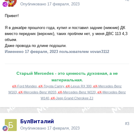
Опубликовано
17 февраля, 2023
Привет!
Я в декабре прошлого года, купил и поставил задние (нижние) ДК
вместо передних (верхних), таких проблем нет, у меня ДВС 113 4,3
объем.
Даже провода по длине подошли.
Изменено
17 февраля, 2023
пользователем vovan3112
Старый Mercedes - это ценность духовная, а не
материальная.
eX-
Ford Mondeo,
eX-
Toyota Camry,
eX-
Lexus RX 300,
eX-
Mercedes-Benz
W163,
eX-
Mercedes-Benz W203,
eX-
Mercedes-Benz W220,
eX-
Mercedes-Benz
W140,
eX-
Jeep Grand Cherokee ZJ
БулВиталий
#3
Опубликовано
17 февраля, 2023