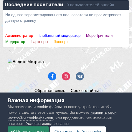
Последние посетители
0 пользователей онлайн
Ни одного зарегистрированного пользователя не просматривает
данную страницу
Администратор
Глобальный модератор
МероПриятели
Модератор
Партнеры
Эксперт
Обратная связь
Cookie-файлы
Mercedes ML-Club.ru
Важная информация
Powered by Invision Community
Мы разместили
cookie-файлы
на ваше устройство, чтобы
помочь сделать этот сайт лучше. Вы можете
изменить свои
IPS spam
blocked by CleanTalk.
настройки cookie-файлов
, или продолжить без изменения
настроек.
Условия использования
Принять cookie
Отклонить файлы сookie