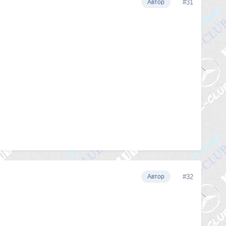
#31
Автор
#32
Автор