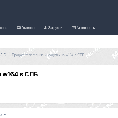
бней
Галерея
Загрузки
Активность
ДАЮ
Продам телефонию и модуль на w164 в СПБ
 w164 в СПБ
з 3