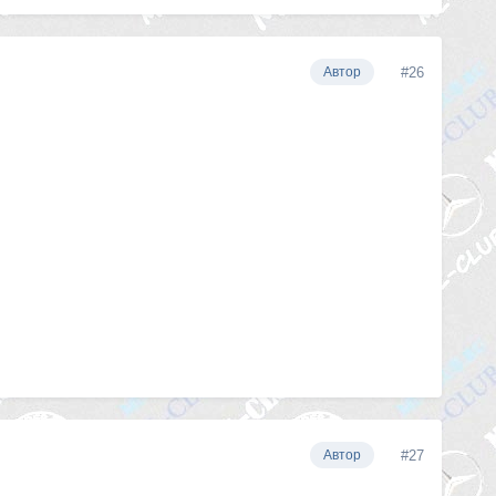
#26
Автор
#27
Автор