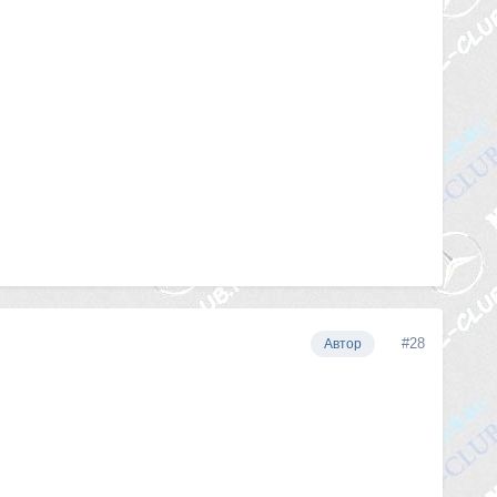
#28
Автор