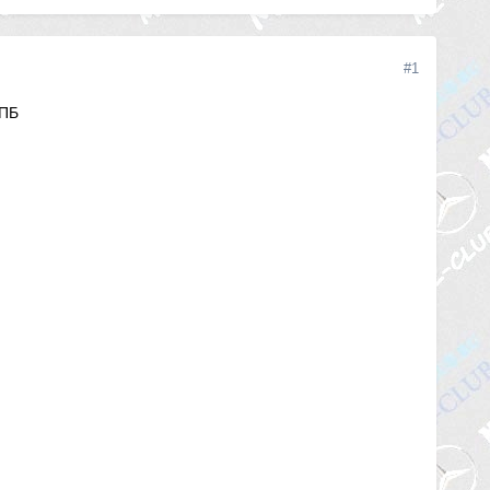
#1
СПБ