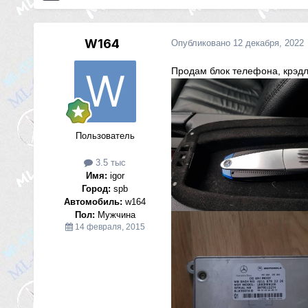
W164
Опубликовано
12 декабря, 2022
Продам блок телефона, крэдл
Пользователь
3.5 тыс
Имя:
igor
Город:
spb
Автомобиль:
w164
Пол:
Мужчина
14 февраля, 2015