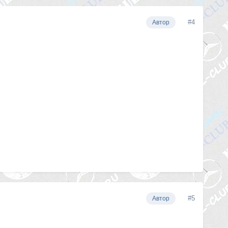
#4
Автор
#5
Автор