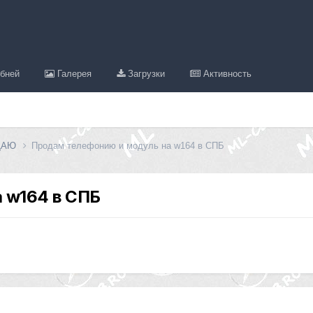
бней
Галерея
Загрузки
Активность
ДАЮ
Продам телефонию и модуль на w164 в СПБ
 w164 в СПБ