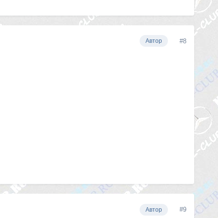
#8
Автор
#9
Автор