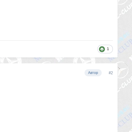
1
#2
Автор