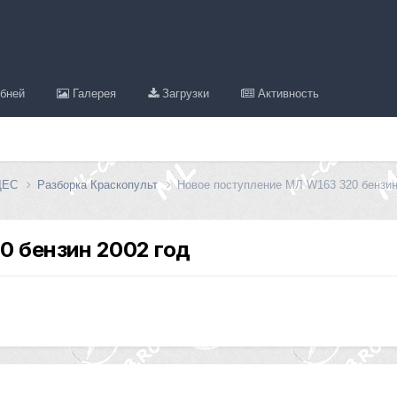
бней
Галерея
Загрузки
Активность
ДЕС
Разборка Краскопульт
Новое поступление МЛ W163 320 бензин
0 бензин 2002 год