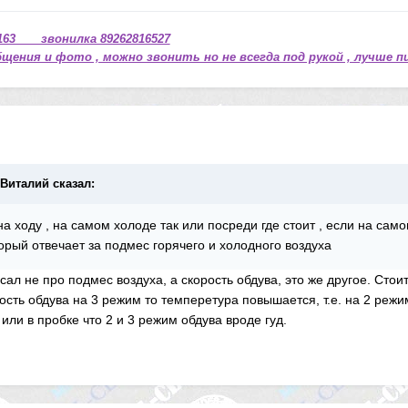
63 звонилка 89262816527
щения и фото , можно звонить но не всегда под рукой , лучше п
лВиталий сказал:
на ходу , на самом холоде так или посреди где стоит , если на сам
орый отвечает за подмес горячего и холодного воздуха
ал не про подмес воздуха, а скорость обдува, это же другое. Стои
сть обдува на 3 режим то темперетура повышается, т.е. на 2 режиме
 или в пробке что 2 и 3 режим обдува вроде гуд.