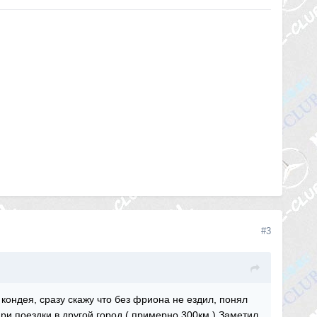
#3
кондея, сразу скажу что без фриона не ездил, понял
При поездки в другой город ( примерно 300км.) Заметил