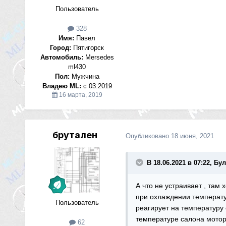
Пользователь
328
Имя:
Павел
Город:
Пятигорск
Автомобиль:
Mersedes
ml430
Пол:
Мужчина
Владею ML:
с 03.2019
16 марта, 2019
брутален
Опубликовано
18 июня, 2021
В 18.06.2021 в 07:22, Бу
А что не устраивает , там 
при охлаждении температур
Пользователь
реагирует на температуру 
температуре салона моторч
62