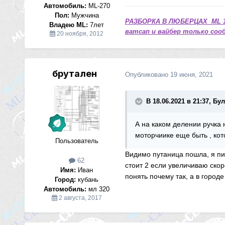
Автомобиль:
ML-270
Пол:
Мужчина
РАЗБОРКА В ЛЮБЕРЦАХ ML 1
Владею ML:
7лет
ватсап и вайбер только сооб
20 ноября, 2012
брутален
Опубликовано
19 июня, 2021
В 18.06.2021 в 21:37, Бу
А на каком делении ручка 
моторчиике еще быть , кот
Пользователь
Видимо путаница пошла, я пис
62
стоит 2 если увеличиваю скоро
Имя:
Иван
понять почему так, а в городе
Город:
кубань
Автомобиль:
мл 320
2 августа, 2017