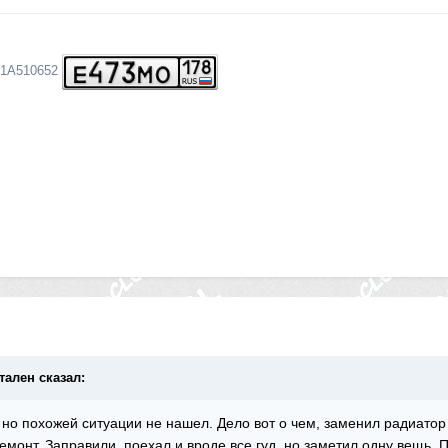
131A510652
утален сказал:
но похожей ситуации не нашел. Дело вот о чем, заменил радиатор 
ремонт. Заправили, поехал и вроде все гуд, но заметил одну вещь. 