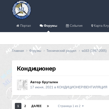
Портал
Форумы
События
Карта Клу
Главная
Форумы
Технический раздел
w163 (1997-2005)
Кондиционер
Автор
брутален
17 июня, 2021
в
КОНДИЦИОНЕР/ВЕНТИЛЯЦИЯ
1
2
ДАЛЕЕ
Страница 1 из 2