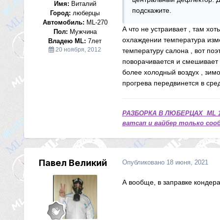
Имя:
Виталий
подскажите.
Город:
люберцы
Автомобиль:
ML-270
А что не устраивает , там хо
Пол:
Мужчина
охлаждении температура измен
Владею ML:
7лет
20 ноября, 2012
температуру салона , вот поэ
поворачивается и смешивает в
более холодный воздух , зимо
прогрева передвинется в ср
РАЗБОРКА В ЛЮБЕРЦАХ ML 1
ватсап и вайбер только сооб
Павел Великий
Опубликовано
18 июня, 2021
А вообще, в заправке кондера