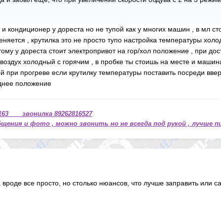
ть и кондиционер у дореста но не тупой как у многих машин , в мл с
яется , крутилка это не просто тупо настройка температуры холодн
тому у дореста стоит электропривот на гор/хол положение , при д
оздух холодный с горячим , в пробке ты стоишь на месте и машина
й при прогреве если крутилку температуры поставить посреди ввер
еднее положение
63 звонилка 89262816527
щения и фото , можно звонить но не всегда под рукой , лучше п
 вроде все просто, но столько нюансов, что лучше заправить или 