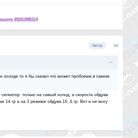
ишите 89261998314
#8
Автор
ом холоде то я бы сказал что может проблема в самом
т селектор только на самый холод, а скорость обдува
 14 гр а на 3 режиме обдува 15, 6 гр. Вот и не могу