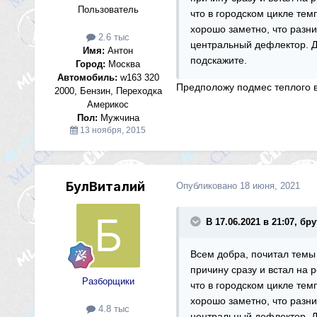
Пользователь
что в городском цикле темп
хорошо заметно, что разни
2.6 тыс
центральный дефлектор. Да
Имя:
Антон
подскажите.
Город:
Москва
Автомобиль:
w163 320
Предположу подмес теплого в
2000, Бензин, Переходка
Америкос
Пол:
Мужчина
13 ноября, 2015
БулВиталий
Опубликовано
18 июня, 2021
В 17.06.2021 в 21:07, бр
Всем добра, почитал темы 
причину сразу и встал на 
Разборщики
что в городском цикле темп
хорошо заметно, что разни
4.8 тыс
центральный дефлектор. Да