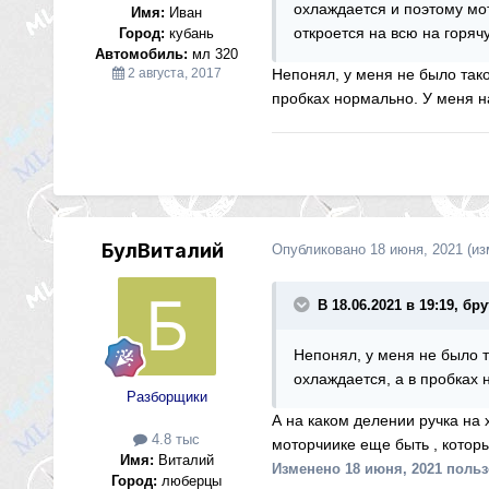
охлаждается и поэтому мот
Имя:
Иван
откроется на всю на горя
Город:
кубань
Автомобиль:
мл 320
2 августа, 2017
Непонял, у меня не было тако
пробках нормально. У меня на 
БулВиталий
Опубликовано
18 июня, 2021
(из
В 18.06.2021 в 19:19, бр
Непонял, у меня не было т
охлаждается, а в пробках н
Разборщики
А на каком делении ручка на 
4.8 тыс
моторчиике еще быть , которы
Имя:
Виталий
Изменено
18 июня, 2021
польз
Город:
люберцы