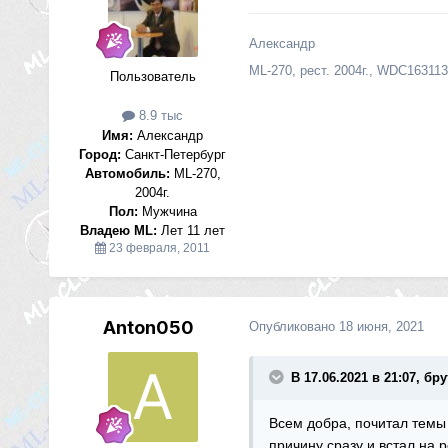
Александр
ML-270, рест. 2004г., WDC1631
Пользователь
8.9 тыс
Имя:
Александр
Город:
Санкт-Петербург
Автомобиль:
ML-270,
2004г.
Пол:
Мужчина
Владею ML:
Лет 11 лет
23 февраля, 2011
Anton050
Опубликовано
18 июня, 2021
В 17.06.2021 в 21:07, бр
Всем добра, почитал темы 
причину сразу и встал на 