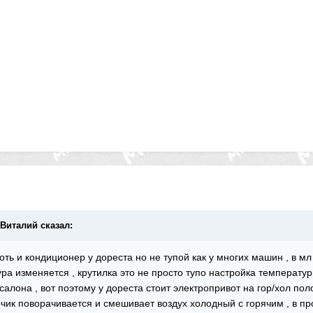
лВиталий сказал:
хоть и кондиционер у дореста но не тупой как у многих машин , в м
а изменяется , крутилка это не просто тупо настройка температуры
салона , вот поэтому у дореста стоит электропривот на гор/хол по
ик поворачивается и смешивает воздух холодный с горячим , в про