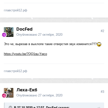
главстрой12.рф
DocFed
#2
Опубликовано
27 октября, 2020
Это че, вырезав в выхлопе такие отверстия звук изменится???
https://youtu.be/7QQ1gu-Ywco
главстрой12.рф
Леха-Екб
#3
Опубликовано
27 октября, 2020
В 27.10.2020 в 17:57, DocFed сказал: