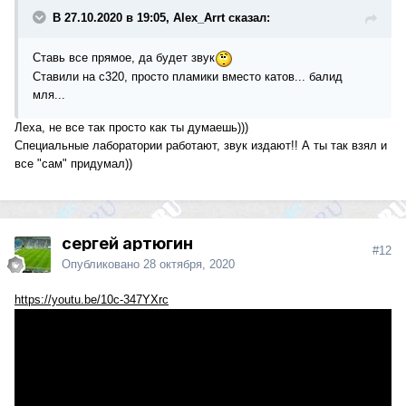
В 27.10.2020 в 19:05, Alex_Arrt сказал:
Ставь все прямое, да будет звук
Ставили на с320, просто пламики вместо катов... балид
мля...
Леха, не все так просто как ты думаешь)))
Специальные лаборатории работают, звук издают!! А ты так взял и
все "сам" придумал))
сергей артюгин
#12
Опубликовано
28 октября, 2020
https://youtu.be/10c-347YXrc