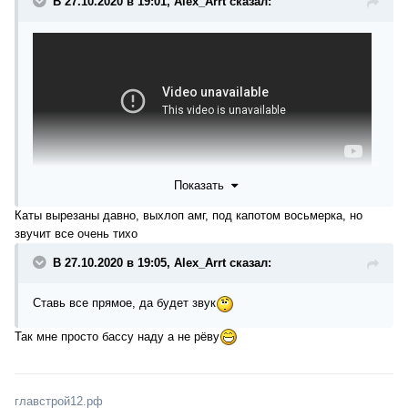
В 27.10.2020 в 19:01, Alex_Arrt сказал:
Показать
Вживую звучит отлично.
Каты вырезаны давно, выхлоп амг, под капотом восьмерка, но
Прострелы на месте, херовая коректировка)))
звучит все очень тихо
Вырезал все каты и все, я думаю 164 также поступите и
будет радость))
В 27.10.2020 в 19:05, Alex_Arrt сказал:
Щас слышно тока ведра через 2 года после ....
Бубу, и пердеж от недосгорания газа, к звук будто сукв w13
Ставь все прямое, да будет звук
проехол
Так мне просто бассу наду а не рёву
главстрой12.рф