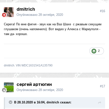
dmitrich
#16
Опубликовано
28 октября, 2020
Серега! По мне фигня - звук как на Ваз Шахе с ржавым секущим
глушаком (очень напомнило). Вот видео у Алекса с Мариуполя -
там да- хорошо.
2
dmitrich. VIN WDC1631541A135790
сергей артюгин
#17
Опубликовано
28 октября, 2020
В 28.10.2020 в 16:04, dmitrich сказал: