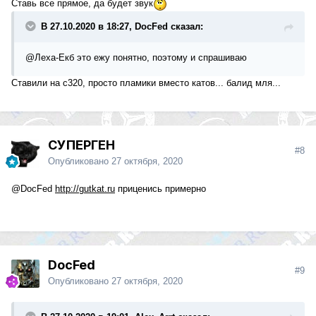
Ставь все прямое, да будет звук
В 27.10.2020 в 18:27, DocFed сказал:
@Леха-Екб
это ежу понятно, поэтому и спрашиваю
Ставили на с320, просто пламики вместо катов... балид мля...
СУПЕРГЕН
#8
Опубликовано
27 октября, 2020
@DocFed
http://gutkat.ru
приценись примерно
DocFed
#9
Опубликовано
27 октября, 2020