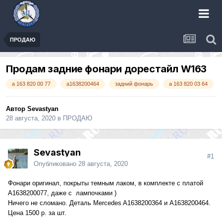
ПРОДАЮ
Продам задние фонари дорестайл W163
a 163 820 00 77
a1638200464
задний фонарь
a 163 820 03 64
Автор
Sevastyan
28 августа, 2020
в
ПРОДАЮ
Sevastyan
#1
Опубликовано
28 августа, 2020
Фонари оригинал, покрыты темным лаком, в комплекте с платой
A1638200077, даже с лампочками )
Ничего не сломано. Деталь Mercedes A1638200364 и A1638200464.
Цена 1500 р. за шт.