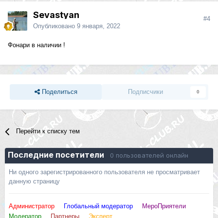
Sevastyan
#4
Опубликовано
9 января, 2022
Фонари в наличии !
Поделиться
Подписчики
0
Перейти к списку тем
Последние посетители
0 пользователей онлайн
Ни одного зарегистрированного пользователя не просматривает
данную страницу
Администратор
Глобальный модератор
МероПриятели
Модератор
Партнеры
Эксперт