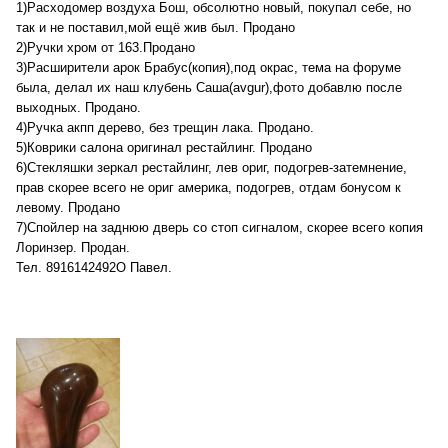
1)Расходомер воздуха Бош, обсолютно новый, покупал себе, но
так и не поставил,мой ещё жив был. Продано
2)Ручки хром от 163.Продано
3)Расширители арок Брабус(копия),под окрас, тема на форуме
была, делал их наш клубень Саша(avgur),фото добавлю после
выходных. Продано.
4)Ручка акпп дерево, без трещин лака. Продано.
5)Коврики салона оригинал рестайлинг. Продано
6)Стекляшки зеркал рестайлинг, лев ориг, подогрев-затемнение,
прав скорее всего не ориг америка, подогрев, отдам бонусом к
левому. Продано
7)Спойлер на заднюю дверь со стоп сигналом, скорее всего копия
Лоринзер. Продан.
Тел. 8916142492О Павел.