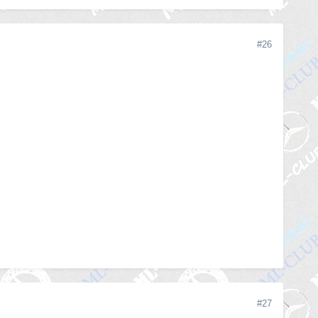
#26
#27