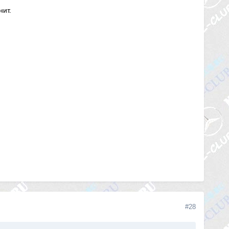
нит.
#28