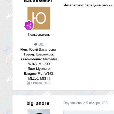
Васильевич
Интересуют передние ремни бе
Пользователь
601
Имя:
Юрий Васильевич
Город:
Красноярск
Автомобиль:
Mercedes
W163, ML-230
Пол:
Мужчина
Владею ML:
W163,
ML230, МКПП
7 марта, 2018
big_andre
Опубликовано
5 ноября, 2021