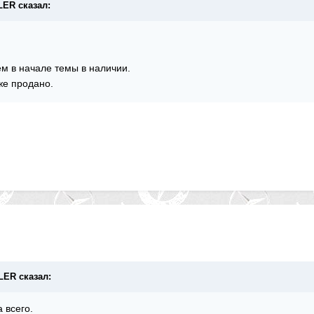
LLER сказал:
ем в начале темы в наличии.
же продано.
LLER сказал:
 всего.