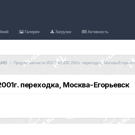
бней
Галерея
Загрузки
Активность
ДАЮ
Продам запчасти W163 ML430 2001г. переходка, Москва-Егорьевс
001г. переходка, Москва-Егорьевск