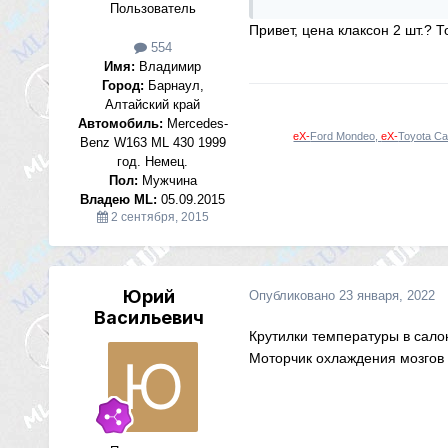
Пользователь
Привет, цена клаксон 2 шт.? Т
554
Имя:
Владимир
Город:
Барнаул,
Алтайский край
Автомобиль:
Mercedes-
eX-
Ford Mondeo,
eX-
Toyota Ca
Benz W163 ML 430 1999
год. Немец.
Пол:
Мужчина
Владею ML:
05.09.2015
2 сентября, 2015
Юрий
Опубликовано
23 января, 2022
Васильевич
Крутилки температуры в сало
Моторчик охлаждения мозгов 