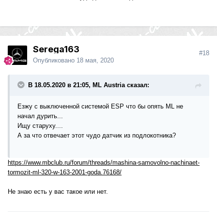
Serega163
#18
Опубликовано
18 мая, 2020
В 18.05.2020 в 21:05, ML Austria сказал:
Езжу с выключенной системой ESP что бы опять ML не
начал дурить...
Ищу старуху....
А за что отвечает этот чудо датчик из подлокотника?
https://www.mbclub.ru/forum/threads/mashina-samovolno-nachinaet-
tormozit-ml-320-w-163-2001-goda.76168/
Не знаю есть у вас такое или нет.