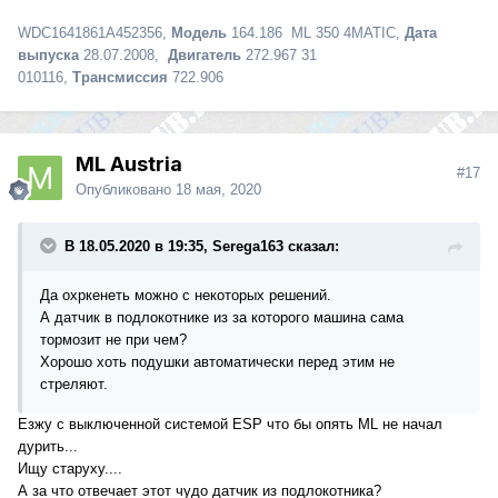
WDC1641861A452356,
Модель
164.186 ML 350 4MATIC,
Дата
выпуска
28.07.2008,
Двигатель
272.967 31
010116,
Трансмиссия
722.906
ML Austria
#17
Опубликовано
18 мая, 2020
В 18.05.2020 в 19:35, Serega163 сказал:
Да охркенеть можно с некоторых решений.
А датчик в подлокотнике из за которого машина сама
тормозит не при чем?
Хорошо хоть подушки автоматически перед этим не
стреляют.
Езжу с выключенной системой ESP что бы опять ML не начал
дурить...
Ищу старуху....
А за что отвечает этот чудо датчик из подлокотника?