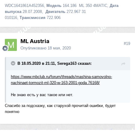
WDC1641861A452356,
Модель
164.186 ML 350 4MATIC,
Дата
выпуска
28.07.2008,
Двигатель
272.967 31
010116,
Трансмиссия
722.906
ML Austria
#19
Опубликовано
18 мая, 2020
В 18.05.2020 в 21:11, Serega163 сказал:
https://www.mbclub.ru/forum/threads/mashina-samovolno-
nachinaet-tormozit-ml-320-w-163-2001-goda.76168/
Не знаю есть у вас такое или нет.
Спасибо за подсказку, как старухой прочитай ошибки, будет
понятно