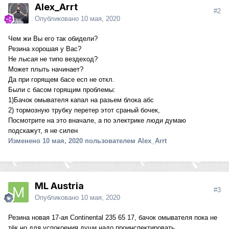
Alex_Arrt
#2
Опубликовано
10 мая, 2020
Чем жи Вы его так обидели?
Резина хорошая у Вас?
Не лысая не типо вездеход?
Может плыть начинает?
Да при горящем басе есп не откл.
Были с басом горящим проблемы:
1)Бачок омывателя капал на разьем блока абс
2) тормозную трубку перетер этот сраный бочек,
Посмотрите на это вначале, а по электрике люди думаю
подскажут, я не силен
Изменено
10 мая, 2020
пользователем Alex_Arrt
ML Austria
#3
Опубликовано
10 мая, 2020
Резина новая 17-ая Continental 235 65 17, бачок омывателя пока не
тёк но для успокоения души надо проинспектировать..