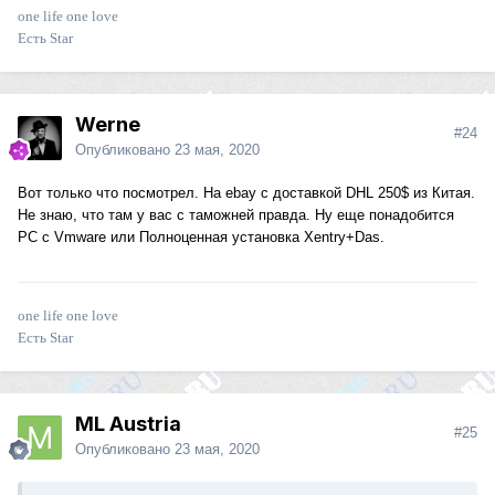
one life one love
Есть Star
Werne
#24
Опубликовано
23 мая, 2020
Вот только что посмотрел. На ebay с доставкой DHL 250$ из Китая.
Не знаю, что там у вас с таможней правда. Ну еще понадобится
PC c Vmware или Полноценная установка Xentry+Das.
one life one love
Есть Star
ML Austria
#25
Опубликовано
23 мая, 2020