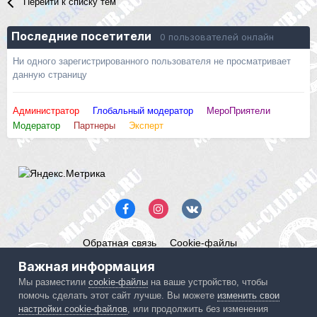
Перейти к списку тем
Последние посетители
0 пользователей онлайн
Ни одного зарегистрированного пользователя не просматривает
данную страницу
Администратор
Глобальный модератор
МероПриятели
Модератор
Партнеры
Эксперт
Обратная связь
Cookie-файлы
Mercedes ML-Club.ru
Важная информация
Powered by Invision Community
Мы разместили
cookie-файлы
на ваше устройство, чтобы
помочь сделать этот сайт лучше. Вы можете
изменить свои
IPS spam
blocked by CleanTalk.
настройки cookie-файлов
, или продолжить без изменения