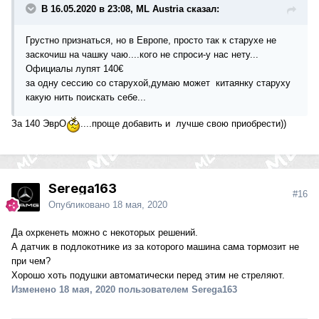
В 16.05.2020 в 23:08, ML Austria сказал:
Грустно признаться, но в Европе, просто так к старухе не
заскочиш на чашку чаю....кого не спроси-у нас нету...
Официалы лупят 140€
за одну сессию со старухой,думаю может китаянку старуху
какую нить поискать себе...
За 140 ЭврО
....проще добавить и лучше свою приобрести))
Serega163
#16
Опубликовано
18 мая, 2020
Да охркенеть можно с некоторых решений.
А датчик в подлокотнике из за которого машина сама тормозит не
при чем?
Хорошо хоть подушки автоматически перед этим не стреляют.
Изменено
18 мая, 2020
пользователем Serega163