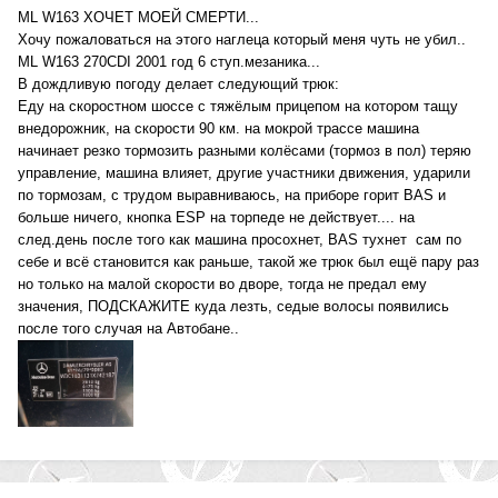
ML W163 ХОЧЕТ МОЕЙ СМЕРТИ...
Хочу пожаловаться на этого наглеца который меня чуть не убил..
ML W163 270CDI 2001 год 6 ступ.мезаника...
В дождливую погоду делает следующий трюк:
Еду на скоростном шоссе с тяжёлым прицепом на котором тащу
внедорожник, на скорости 90 км. на мокрой трассе машина
начинает резко тормозить разными колёсами (тормоз в пол) теряю
управление, машина влияет, другие участники движения, ударили
по тормозам, с трудом выравниваюсь, на приборе горит BAS и
больше ничего, кнопка ESP на торпеде не действует.... на
след.день после того как машина просохнет, BAS тухнет сам по
себе и всё становится как раньше, такой же трюк был ещё пару раз
но только на малой скорости во дворе, тогда не предал ему
значения, ПОДСКАЖИТЕ куда лезть, седые волосы появились
после того случая на Автобане..