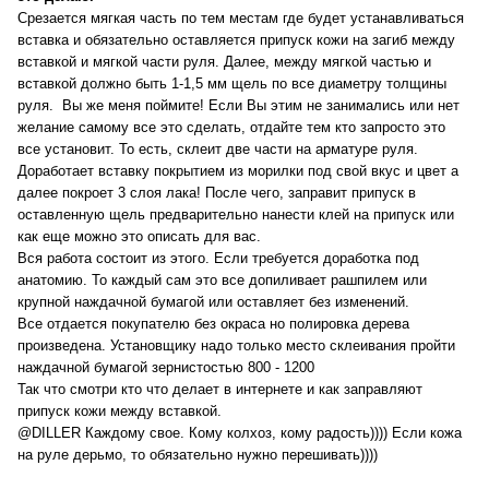
Срезается мягкая часть по тем местам где будет устанавливаться
вставка и обязательно оставляется припуск кожи на загиб между
вставкой и мягкой части руля. Далее, между мягкой частью и
вставкой должно быть 1-1,5 мм щель по все диаметру толщины
руля. Вы же меня поймите! Если Вы этим не занимались или нет
желание самому все это сделать, отдайте тем кто запросто это
все установит. То есть, склеит две части на арматуре руля.
Доработает вставку покрытием из морилки под свой вкус и цвет а
далее покроет 3 слоя лака! После чего, заправит припуск в
оставленную щель предварительно нанести клей на припуск или
как еще можно это описать для вас.
Вся работа состоит из этого. Если требуется доработка под
анатомию. То каждый сам это все допиливает рашпилем или
крупной наждачной бумагой или оставляет без изменений.
Все отдается покупателю без окраса но полировка дерева
произведена. Установщику надо только место склеивания пройти
наждачной бумагой зернистостью 800 - 1200
Так что смотри кто что делает в интернете и как заправляют
припуск кожи между вставкой.
@DILLER
Каждому свое. Кому колхоз, кому радость)))) Если кожа
на руле дерьмо, то обязательно нужно перешивать))))