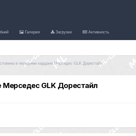
бней
Галерея
Загрузки
Активность
стовина в переднем кардане Мерседес GLK Дорестайл
е Мерседес GLK Дорестайл