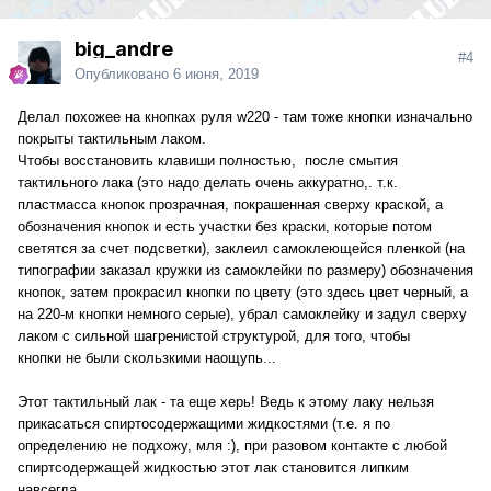
big_andre
#4
Опубликовано
6 июня, 2019
Делал похожее на кнопках руля w220 - там тоже кнопки изначально
покрыты тактильным лаком.
Чтобы восстановить клавиши полностью, после смытия
тактильного лака (это надо делать очень аккуратно,. т.к.
пластмасса кнопок прозрачная, покрашенная сверху краской, а
обозначения кнопок и есть участки без краски, которые потом
светятся за счет подсветки), заклеил самоклеющейся пленкой (на
типографии заказал кружки из самоклейки по размеру) обозначения
кнопок, затем прокрасил кнопки по цвету (это здесь цвет черный, а
на 220-м кнопки немного серые), убрал самоклейку и задул сверху
лаком с сильной шагренистой структурой, для того, чтобы
кнопки не были скользкими наощупь...
Этот тактильный лак - та еще херь! Ведь к этому лаку нельзя
прикасаться спиртосодержащими жидкостями (т.е. я по
определению не подхожу, мля :), при разовом контакте с любой
спиртсодержащей жидкостью этот лак становится липким
навсегда...