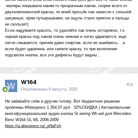
маляры покрывали каким-то прозрачным лаком, скорее всего от
двухкомпонентной краски, по моей просьбе лак нанесли с сильной
шагренью, прям пупырышками, на ощупь стало приятно и пальцы
не скользят)
Если надумаете красить, то удаляйте лак очень осторожно, т.к.
черная краска под лаком очень нежная и легко царапается, еще
легче смывается, причем даже спиртом, если не ошибаюсь... а
если будет царапина, или смоете краску, то при включении
подсветки кнопки, все эти дефекты будут видны...
W164
#14
Опубликовано
8 августа, 2020
Не забивайте себе и другим голову. Вот бюджетное решение
проблемы #Aliexpress 1 354,07 руб. 32%СКИДКА | Автомобильная
многофункциональная аудио кнопка St eering Wh eel для Mercedes-
Benz W164 GL ML 2006-2009
https://a.aliexpress.ru/_eNaFsh