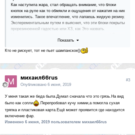
Как наступила жара, стал обращать внимание, что блоки
кнопок на руле как то обмякли и ощущения от нажатия на них
изменились. Такое впечатление, что лапаешь жидкую резину.
Эксперементальным путем я выяснил, что эти блоки покрыты
прорезиноенной гадостью или ХЗ, как Это назвать.
Моя душа этого не выдержала и я просто оттер (снял) Это
Показать
"защитное" покрытие. Снимал путем трения сухой ветошью.
Результат меня порадовал. Осталось не много довести до
Кто не рискует, тот не пьет шампанское))
эстетического финала.
михаил66rus
#3
Опубликовано
6 июня, 2019
У меня такая же беда была.Думал сначала что это грязь.На вид
было как сопли
.Перепробовал кучу химии,а помогла сухая
тряпка и пластиковая карта.Ещё может проявится где находится
включение фар.
Изменено
6 июня, 2019
пользователем михаил66rus