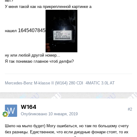
нет?
У меня такой как на прикрепленной картинке а
1645407845
нашел
ну или любой другой номер...
Я так понимаю главное чтоб делфи?
Mercedes-Benz M-klasse II (W164) 280 CDI 4MATIC 3.0L AT
W164
#2
Опубликовано
10 января, 2019
Шило на мыло будет) Могу ошибаться, но там по большому счету
без разницы. Едиственное, что если диодные фонари стоят, то их