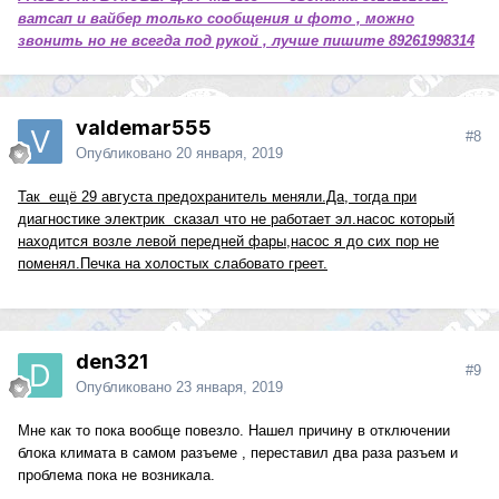
ватсап и вайбер только сообщения и фото , можно
звонить но не всегда под рукой , лучше пишите 89261998314
valdemar555
#8
Опубликовано
20 января, 2019
Так ещё 29 августа предохранитель меняли.Да, тогда при
диагностике электрик сказал что не работает эл.насос который
находится возле левой передней фары,насос я до сих пор не
поменял.Печка на холостых слабовато греет.
den321
#9
Опубликовано
23 января, 2019
Мне как то пока вообще повезло. Нашел причину в отключении
блока климата в самом разъеме , переставил два раза разъем и
проблема пока не возникала.