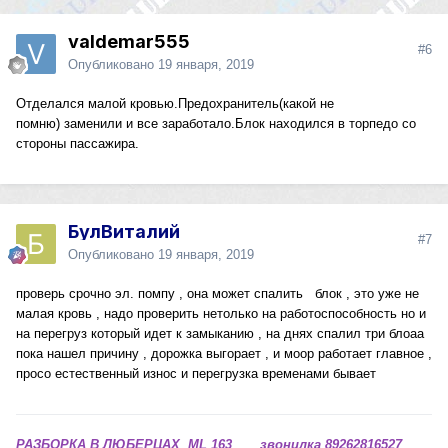
valdemar555
#6
Опубликовано
19 января, 2019
Отделался малой кровью.Предохранитель(какой не
помню) заменили и все заработало.Блок находился в торпедо со
стороны пассажира.
БулВиталий
#7
Опубликовано
19 января, 2019
проверь срочно эл. помпу , она может спалить блок , это уже не
малая кровь , надо проверить нетолько на работоспособность но и
на перегруз который идет к замыканию , на днях спалил три блоаа
пока нашел причину , дорожка выгорает , и моор работает главное ,
просо естественный износ и перегрузка временами бывает
РАЗБОРКА В ЛЮБЕРЦАХ ML 163 звонилка 89262816527