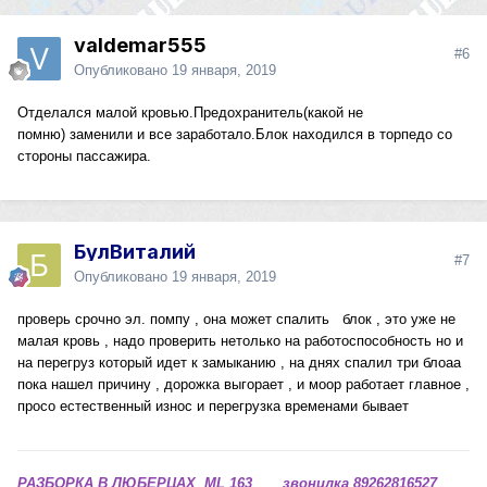
valdemar555
#6
Опубликовано
19 января, 2019
Отделался малой кровью.Предохранитель(какой не
помню) заменили и все заработало.Блок находился в торпедо со
стороны пассажира.
БулВиталий
#7
Опубликовано
19 января, 2019
проверь срочно эл. помпу , она может спалить блок , это уже не
малая кровь , надо проверить нетолько на работоспособность но и
на перегруз который идет к замыканию , на днях спалил три блоаа
пока нашел причину , дорожка выгорает , и моор работает главное ,
просо естественный износ и перегрузка временами бывает
РАЗБОРКА В ЛЮБЕРЦАХ ML 163 звонилка 89262816527