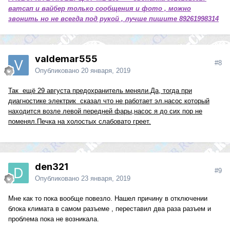
ватсап и вайбер только сообщения и фото , можно
звонить но не всегда под рукой , лучше пишите 89261998314
valdemar555
#8
Опубликовано
20 января, 2019
Так ещё 29 августа предохранитель меняли.Да, тогда при
диагностике электрик сказал что не работает эл.насос который
находится возле левой передней фары,насос я до сих пор не
поменял.Печка на холостых слабовато греет.
den321
#9
Опубликовано
23 января, 2019
Мне как то пока вообще повезло. Нашел причину в отключении
блока климата в самом разъеме , переставил два раза разъем и
проблема пока не возникала.