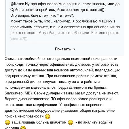
@Котик
Ну про официалов мне понятно, сама знаешь, мне до
Орбели пешком пройтись, быстрее чем до стоянки)))).
Это вопрос был к тем, кто " в теме".
Может такое быть, что , например, я обслуживаю машину в
профильном сервисе, и в нем естественно про обновления по
ни кто не знает. А тут бац, и что то обновили. Как мне про это
узнать?)))
Пример. На 163 была отзывная компания по замене хомута га
Показать
Гуре. Как то по винам это пробивали и у офов можно было
уточнить, подходил ли твой вин под эту компанию?.
Отзыв автомобилей по потенциально возможной неисправности
происходит только через официальных дилеров, у которых есть
доступ до базы данных вин номеров автомобилей, подпадающих
под программу отзыва. При выполнении работ в рамках отзыва,
официальный дилер получает оплату за эти работы и
используемые материалы от представляемого им бренда
(например, МВ). Серые дилеры к таким базам доступа не имеют.
Версия диагностического ПО официалов более расширена и
охватывает все модификации. У профильных сервисов
диагностическое оборудование указывает общее направление
поиска неисправности
ваша лошадь больна диабетом
- по анализу воды из
колодца