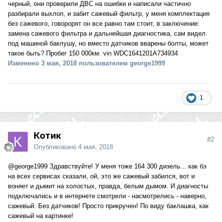
черный, они проверили ДВС на ошибки и написали частично
разбирали выхлоп, и забит сажевый фильтр, у меня комплектация
без сажевого, говорорят он все равно там стоит, в заключение:
замена сажевого фильтра и дальнейшая диагностика, сам видел
под машиной баклушу, но вместо датчиков вварены болты, может
такое быть? Пробег 150 000км. vin WDC1641201A734934
Изменено
3 мая, 2018
пользователем george1999
1
Котик
#2
Опубликовано
4 мая, 2018
@george1999
Здравствуйте! У меня тоже 164 300 дизель... как бэ
на всех сервисах сказали, ой, это же сажевый забился, вот и
воняет и дымит на холостых, правда, белым дымом. И диагносты
подключались и в интернете смотрели - насмотрелись - наверно,
сажевый. Без датчиков! Просто прикручен! По виду баклашка, как
сажевый на картинке!