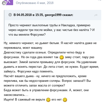
Опубликовано
4 мая, 2018
В 04.05.2018 в 15:35, george1999 сказал:
Просто чернеют выхлопные трубы и Накладка, примерно
через недели три после мойки, у вас чистые без налёта ? И
что вы меняли Форсунки?
Ну, немного чернеют, но дымит белым. Я насчёт налёта даже не
переживала, моют машину.
Диагностику сделали осенью. Определили четко беду в
форсунках. Но он года два воняет так
зиму стоит, пару раз
выезжает. Зимой залили промывку для форсунок. На удивление
дымить и вонять перестал. До лета стоит, не нужен. Будет время,
займусь. Форсунки надо поменять.
Насчёт вашего дыма - ну, ничего не предположить, кроме
перелива, как бы недосгорания соляры. Вопрос запаха!!! Вы
можете отличить запах масла от солярки?
Беда может быть в управлении форсунками. А, может, они
закоксовались....
Ищите! В сажевый не верьте
его нет