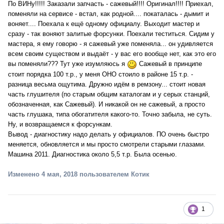
По ВИНу!!!!! Заказали запчасть - сажевый!!!! Оригинал!!!! Приехал,
поменяли на сервисе - встал, как родной.... покаталась - дымит и
воняет.... Поехала к ещё одному официалу. Выходит мастер и
сразу - так воняют залитые форсунки. Поехали теститься. Сидим у
мастера, я ему говорю - я сажевый уже поменяла... он удивляется
всем своим существом и выдаёт - у вас его вообще нет, как это его
вы поменяли??? Тут уже изумляюсь я
Сажевый в принципе
стоит порядка 100 т.р., у меня ОНО стоило в районе 15 т.р. -
разница весьма ощутима. Дружно идём в ремзону... стоит новая
часть глушителя (по старым общим каталогам и у серых станций,
обозначенная, как Сажевый). И никакой он не сажевый, а просто
часть глушака, типа обогатителя какого-то. Точно забыла, не суть.
Ну, и возвращаемся к форсункам.
Вывод - диагностику надо делать у официалов. ПО очень быстро
меняется, обновляется и мы просто смотрели старыми глазами.
Машина 2011. Диагностика около 5,5 т.р. Была осенью.
Изменено
4 мая, 2018
пользователем Котик
1