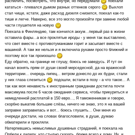
распилить, посмотреть, что внутри, но передумали
поехали
кататься - плевался дымом разных оттенков серого
Выхлоп
стал чище, кстати, даже расход дизеля снизился, поехал как-то
тише и легче. Наверно, все это могло произойти при замене любой
части глушителя на новую
Поехала в Финляндию, там кончился аккум...первый раз в жизни
оставила фары...а все проклятые ироды - у меня так выставлено,
что свет вместе с противотуманками горит и засыпает вместе с
машиной. А там же нельзя и я включила руками просто ближний и
поэтому все так произошло
Еду обратно, на границе не глушу, боюсь не заведусь. И тут он
начал вонять прям от души своей мерседесной, да на вражеской
территории... очередь пипец... ветром донесло до их будки, стали
у них глаза слезиться
подошли, встали в позу - а что такое... А
так как моя ненависть к иностранным гражданам достигла почти
максимума после 6 часов ожидания сервиса, чтобы прикуриться и
немедленной расплатой в 150 евро..., Я таможенникам и говорю,
скорбно выкатив большие слёзы, ничего не знаю, это я на вашей
заправке заправилась и вот... боюсь глушить... Они меня из
очереди достали, на словах благословили, в душе, думаю
обматерили и прокляли.
Натерпевшись немыслимых душевных страданий, я поехала на
Орбели к дилеру, что стыдно сказать, ближе всего к дому. Ну, и