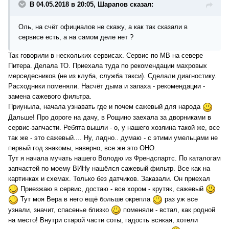
В 04.05.2018 в 20:05, Шарапов сказал:
Оль, на счёт официалов не скажу, а как так сказали в
сервисе есть, а на самом деле нет ?
Так говорили в нескольких сервисах. Сервис по МВ на севере
Питера. Делала ТО. Приехала туда по рекомендации махровых
мерседесников (не из клуба, служба такси). Сделали диагностику.
Расходники поменяли. Насчёт дыма и запаха - рекомендации -
замена сажевого фильтра.
Приуныла, начала узнавать где и почем сажевый для народа
Дальше! Про дороге на дачу, в Рощино заехала за дворниками в
сервис-запчасти. Ребята вышли - о, у нашего хозяина такой же, все
так же - это сажевый.... Ну, ладно.. думаю - с этими умельцами не
первый год знакомы, наверно, все же это ОНО.
Тут я начала мучать нашего Володю из Френдспартс. По каталогам
запчастей по моему ВИНу нашёлся сажевый фильтр. Все как на
картинках и схемах. Только без датчиков. Заказали. Он приехал
Приезжаю в сервис, достаю - все хором - крутяк, сажевый
Тут моя Вера в него ещё больше окрепла
раз уж все
узнали, значит, спасенье близко
поменяли - встал, как родной
на место! Внутри старой части соты, гадость всякая, хотели