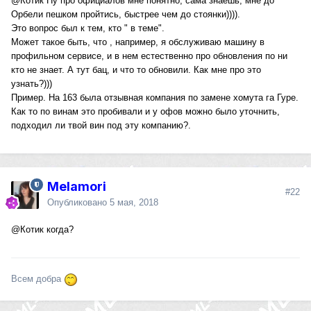
@Котик
Ну про официалов мне понятно, сама знаешь, мне до
Орбели пешком пройтись, быстрее чем до стоянки)))).
Это вопрос был к тем, кто " в теме".
Может такое быть, что , например, я обслуживаю машину в
профильном сервисе, и в нем естественно про обновления по ни
кто не знает. А тут бац, и что то обновили. Как мне про это
узнать?)))
Пример. На 163 была отзывная компания по замене хомута га Гуре.
Как то по винам это пробивали и у офов можно было уточнить,
подходил ли твой вин под эту компанию?.
Melamori
#22
Опубликовано
5 мая, 2018
@Котик
когда?
Всем добра