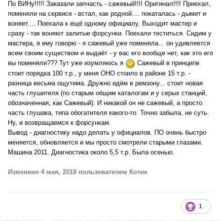
По ВИНу!!!!! Заказали запчасть - сажевый!!!! Оригинал!!!! Приехал,
поменяли на сервисе - встал, как родной.... покаталась - дымит и
воняет.... Поехала к ещё одному официалу. Выходит мастер и
сразу - так воняют залитые форсунки. Поехали теститься. Сидим у
мастера, я ему говорю - я сажевый уже поменяла... он удивляется
всем своим существом и выдаёт - у вас его вообще нет, как это его
вы поменяли??? Тут уже изумляюсь я
Сажевый в принципе
стоит порядка 100 т.р., у меня ОНО стоило в районе 15 т.р. -
разница весьма ощутима. Дружно идём в ремзону... стоит новая
часть глушителя (по старым общим каталогам и у серых станций,
обозначенная, как Сажевый). И никакой он не сажевый, а просто
часть глушака, типа обогатителя какого-то. Точно забыла, не суть.
Ну, и возвращаемся к форсункам.
Вывод - диагностику надо делать у официалов. ПО очень быстро
меняется, обновляется и мы просто смотрели старыми глазами.
Машина 2011. Диагностика около 5,5 т.р. Была осенью.
Изменено
4 мая, 2018
пользователем Котик
1