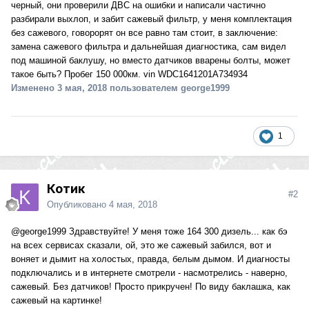
черный, они проверили ДВС на ошибки и написали частично
разбирали выхлоп, и забит сажевый фильтр, у меня комплектация
без сажевого, говорорят он все равно там стоит, в заключение:
замена сажевого фильтра и дальнейшая диагностика, сам видел
под машиной баклушу, но вместо датчиков вварены болты, может
такое быть? Пробег 150 000км. vin WDC1641201A734934
Изменено
3 мая, 2018
пользователем george1999
1
Котик
#2
Опубликовано
4 мая, 2018
@george1999
Здравствуйте! У меня тоже 164 300 дизель... как бэ
на всех сервисах сказали, ой, это же сажевый забился, вот и
воняет и дымит на холостых, правда, белым дымом. И диагносты
подключались и в интернете смотрели - насмотрелись - наверно,
сажевый. Без датчиков! Просто прикручен! По виду баклашка, как
сажевый на картинке!