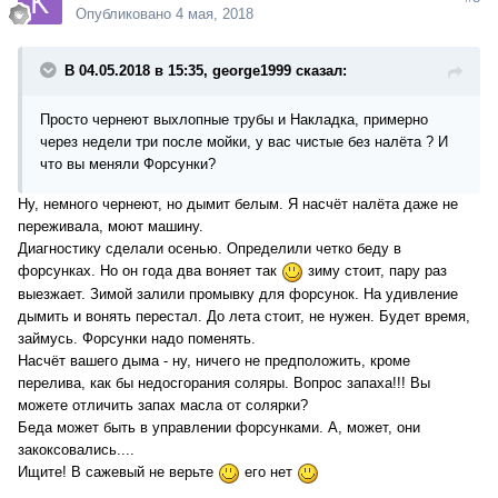
Опубликовано
4 мая, 2018
В 04.05.2018 в 15:35, george1999 сказал:
Просто чернеют выхлопные трубы и Накладка, примерно
через недели три после мойки, у вас чистые без налёта ? И
что вы меняли Форсунки?
Ну, немного чернеют, но дымит белым. Я насчёт налёта даже не
переживала, моют машину.
Диагностику сделали осенью. Определили четко беду в
форсунках. Но он года два воняет так
зиму стоит, пару раз
выезжает. Зимой залили промывку для форсунок. На удивление
дымить и вонять перестал. До лета стоит, не нужен. Будет время,
займусь. Форсунки надо поменять.
Насчёт вашего дыма - ну, ничего не предположить, кроме
перелива, как бы недосгорания соляры. Вопрос запаха!!! Вы
можете отличить запах масла от солярки?
Беда может быть в управлении форсунками. А, может, они
закоксовались....
Ищите! В сажевый не верьте
его нет