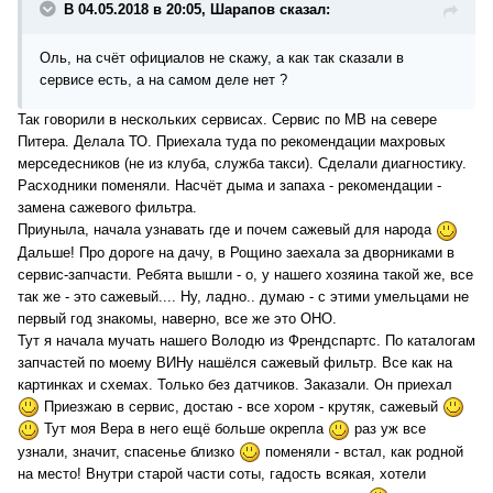
В 04.05.2018 в 20:05, Шарапов сказал:
Оль, на счёт официалов не скажу, а как так сказали в
сервисе есть, а на самом деле нет ?
Так говорили в нескольких сервисах. Сервис по МВ на севере
Питера. Делала ТО. Приехала туда по рекомендации махровых
мерседесников (не из клуба, служба такси). Сделали диагностику.
Расходники поменяли. Насчёт дыма и запаха - рекомендации -
замена сажевого фильтра.
Приуныла, начала узнавать где и почем сажевый для народа
Дальше! Про дороге на дачу, в Рощино заехала за дворниками в
сервис-запчасти. Ребята вышли - о, у нашего хозяина такой же, все
так же - это сажевый.... Ну, ладно.. думаю - с этими умельцами не
первый год знакомы, наверно, все же это ОНО.
Тут я начала мучать нашего Володю из Френдспартс. По каталогам
запчастей по моему ВИНу нашёлся сажевый фильтр. Все как на
картинках и схемах. Только без датчиков. Заказали. Он приехал
Приезжаю в сервис, достаю - все хором - крутяк, сажевый
Тут моя Вера в него ещё больше окрепла
раз уж все
узнали, значит, спасенье близко
поменяли - встал, как родной
на место! Внутри старой части соты, гадость всякая, хотели