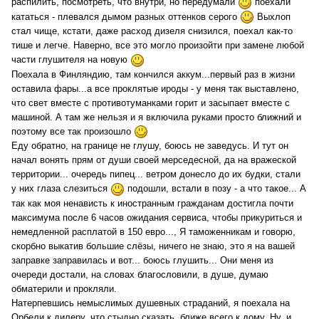
распилить, посмотреть, что внутри, но передумали
поехали
кататься - плевался дымом разных оттенков серого
Выхлоп
стал чище, кстати, даже расход дизеля снизился, поехал как-то
тише и легче. Наверно, все это могло произойти при замене любой
части глушителя на новую
Поехала в Финляндию, там кончился аккум...первый раз в жизни
оставила фары...а все проклятые ироды - у меня так выставлено,
что свет вместе с противотуманками горит и засыпает вместе с
машиной. А там же нельзя и я включила руками просто ближний и
поэтому все так произошло
Еду обратно, на границе не глушу, боюсь не заведусь. И тут он
начал вонять прям от души своей мерседесной, да на вражеской
территории... очередь пипец... ветром донесло до их будки, стали
у них глаза слезиться
подошли, встали в позу - а что такое... А
так как моя ненависть к иностранным гражданам достигла почти
максимума после 6 часов ожидания сервиса, чтобы прикуриться и
немедленной расплатой в 150 евро..., Я таможенникам и говорю,
скорбно выкатив большие слёзы, ничего не знаю, это я на вашей
заправке заправилась и вот... боюсь глушить... Они меня из
очереди достали, на словах благословили, в душе, думаю
обматерили и прокляли.
Натерпевшись немыслимых душевных страданий, я поехала на
Орбели к дилеру, что стыдно сказать, ближе всего к дому. Ну, и