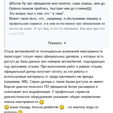
@Котик
Ну про официалов мне понятно, сама знаешь, мне до
Орбели пешком пройтись, быстрее чем до стоянки)))).
Это вопрос был к тем, кто " в теме".
Может такое быть, что , например, я обслуживаю машину в
профильном сервисе, и в нем естественно про обновления по
ни кто не знает. А тут бац, и что то обновили. Как мне про это
узнать?)))
Пример. На 163 была отзывная компания по замене хомута га
Показать
Гуре. Как то по винам это пробивали и у офов можно было
уточнить, подходил ли твой вин под эту компанию?.
Отзыв автомобилей по потенциально возможной неисправности
происходит только через официальных дилеров, у которых есть
доступ до базы данных вин номеров автомобилей, подпадающих
под программу отзыва. При выполнении работ в рамках отзыва,
официальный дилер получает оплату за эти работы и
используемые материалы от представляемого им бренда
(например, МВ). Серые дилеры к таким базам доступа не имеют.
Версия диагностического ПО официалов более расширена и
охватывает все модификации. У профильных сервисов
диагностическое оборудование указывает общее направление
поиска неисправности
ваша лошадь больна диабетом
- по анализу воды из
колодца