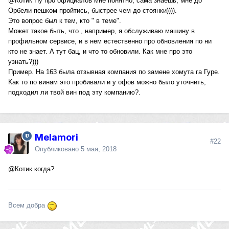
@Котик
Ну про официалов мне понятно, сама знаешь, мне до
Орбели пешком пройтись, быстрее чем до стоянки)))).
Это вопрос был к тем, кто " в теме".
Может такое быть, что , например, я обслуживаю машину в
профильном сервисе, и в нем естественно про обновления по ни
кто не знает. А тут бац, и что то обновили. Как мне про это
узнать?)))
Пример. На 163 была отзывная компания по замене хомута га Гуре.
Как то по винам это пробивали и у офов можно было уточнить,
подходил ли твой вин под эту компанию?.
Melamori
#22
Опубликовано
5 мая, 2018
@Котик
когда?
Всем добра