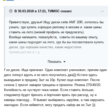
В 30.03.2018 в 17:21, ТИМОС сказал:
Приветствую, друзья! Ищу диски себе АМГ 20R, хотелось бы
узнать: где купить хорошую реплику в москве и какие шины
ставить на лето (низкий профиль не предлагать).
Вообще напишите, пожалуйста, советы по вашему опыту,
какие шины подходят на лето, где бы вы посоветовали купить
диски, где хорошее качество, какие недостатки
преимущества и т д
Также, хотелось бы узнать, как можно определить качество
Показать
не оригинального диска... на что смотреть и т д
Сразу скажи что низкий профиль не рассматриваю
Г.но диски. Ищи оригинал. Один комплект уничножил, причем один
Приложил фото диска который хочу купить ( узор именно
диск лопнул вдоль и из него получилось два))) Кстати здесь
такой ищу)
выкидывал в продажу 3шт за 10р. Купил еще комплект. После
сезона 1 просит заварки трещины и прокатки. Резина 275/40/20.
Колейность не чуствует пока новая. Если ставить больше,
спидометр будет брехать и борткомп врать про расход, ну и
камеры повсюду... Я бывает выбираюсь зарубеж, а там нарушать
накладно. Если неймется, могу продать набор аж из 7шт )))