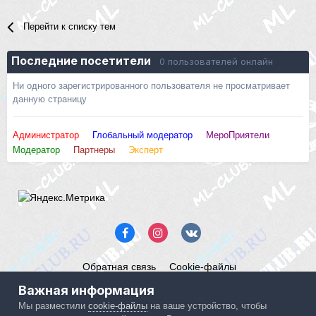
Перейти к списку тем
Последние посетители
0 пользователей онлайн
Ни одного зарегистрированного пользователя не просматривает
данную страницу
Администратор
Глобальный модератор
МероПриятели
Модератор
Партнеры
Эксперт
Обратная связь
Cookie-файлы
Mercedes ML-Club.ru
Важная информация
Powered by Invision Community
Мы разместили
cookie-файлы
на ваше устройство, чтобы