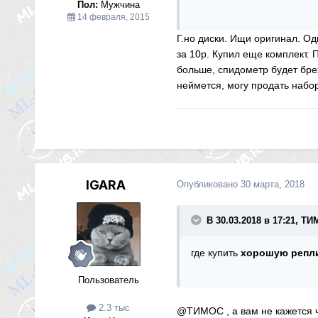
Пол:
Мужчина
14 февраля, 2015
Г.но диски. Ищи оригинал. Од
за 10р. Купил еще комплект. 
больше, спидометр будет брех
неймется, могу продать набор
IGARA
Опубликовано
30 марта, 2018
В 30.03.2018 в 17:21, Т
где купить
хорошую репл
Пользователь
2.3 тыс
@ТИМОС
, а вам не кажется