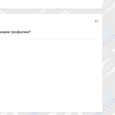
#2
 низким профилем?