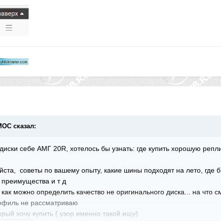
ИМОС сказал:
диски себе АМГ 20R, хотелось бы узнать: где купить хорошую репли
та, советы по вашему опыту, какие шины подходят на лето, где б
и преимущества и т д
 как можно определить качество не оригинального диска... на что с
профиль не рассматриваю
рый хочу купить ( узор именно такой ищу)