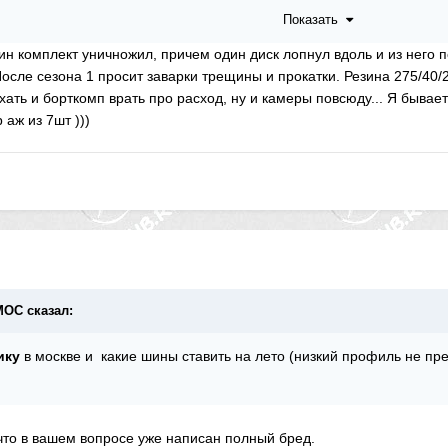
Показать
ин комплект уничножил, причем один диск лопнул вдоль и из него п
После сезона 1 просит заварки трещины и прокатки. Резина 275/40/2
ать и борткомп врать про расход, ну и камеры повсюду... Я бывае
 аж из 7шт )))
ИМОС сказал:
ику
в москве и какие шины ставить на лето (низкий профиль не пре
 что в вашем вопросе уже написан полный бред.