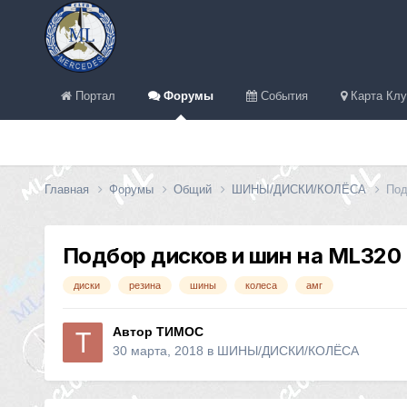
Портал
Форумы
События
Карта Клу
Главная
Форумы
Общий
ШИНЫ/ДИСКИ/КОЛЁСА
Под
Подбор дисков и шин на ML320 
диски
резина
шины
колеса
амг
Автор
ТИМОС
30 марта, 2018
в
ШИНЫ/ДИСКИ/КОЛЁСА