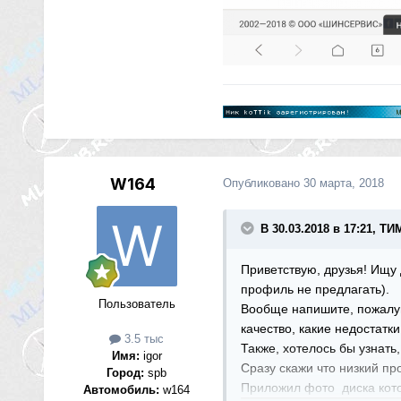
W164
Опубликовано
30 марта, 2018
В 30.03.2018 в 17:21, Т
Приветствую, друзья! Ищу 
профиль не предлагать).
Пользователь
Вообще напишите, пожалуйс
качество, какие недостатк
3.5 тыс
Также, хотелось бы узнать,
Имя:
igor
Сразу скажи что низкий 
Город:
spb
Приложил фото диска кото
Автомобиль:
w164