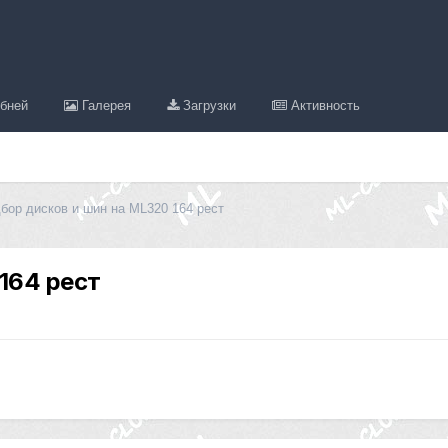
бней
Галерея
Загрузки
Активность
бор дисков и шин на ML320 164 рест
164 рест