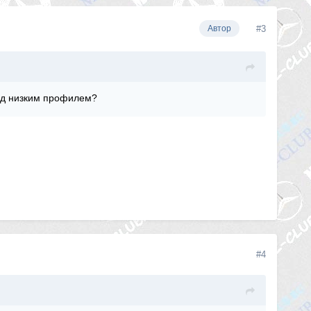
#3
Автор
под низким профилем?
#4