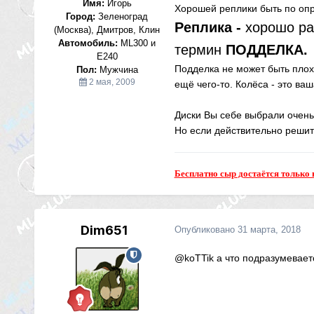
Имя:
Игорь
Хорошей реплики быть по оп
Город:
Зеленоград
Реплика -
хорошо ра
(Москва), Дмитров, Клин
Автомобиль:
ML300 и
термин
ПОДДЕЛКА.
E240
Подделка не может быть плох
Пол:
Мужчина
2 мая, 2009
ещё чего-то. Колёса - это ва
Диски Вы себе выбрали очень
Но если действительно решит
Бесплатно сыр достаётся только 
Dim651
Опубликовано
31 марта, 2018
@koTTik
а что подразумеваетс