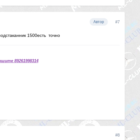
#7
Автор
 подстаканник 1500есть точно
ишите 89261998314
#8