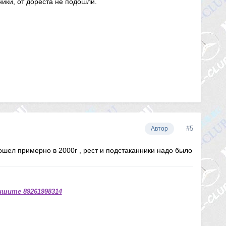
ики, от дореста не подошли.
#5
Автор
ошел примерно в 2000г , рест и подстаканники надо было
ишите 89261998314