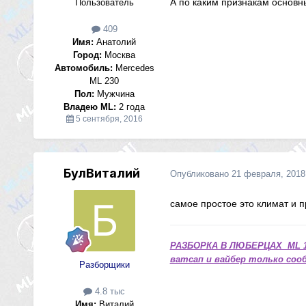
А по каким признакам основны
Пользователь
409
Имя:
Анатолий
Город:
Москва
Автомобиль:
Merсedes
ML 230
Пол:
Мужчина
Владею ML:
2 года
5 сентября, 2016
БулВиталий
Опубликовано
21 февраля, 2018
самое простое это климат и п
РАЗБОРКА В ЛЮБЕРЦАХ ML 1
ватсап и вайбер только сооб
Разборщики
4.8 тыс
Имя:
Виталий