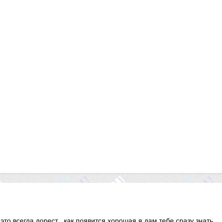
это всегда дорест , как появится хорошая я дам тебе сразу знать