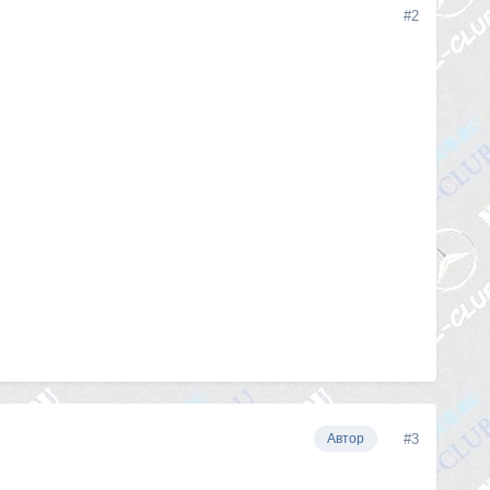
#2
#3
Автор