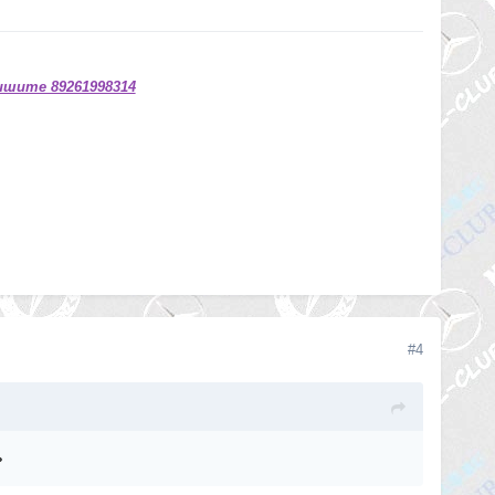
ишите 89261998314
#4
ь