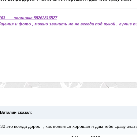
63 звонилка 89262816527
щения и фото , можно звонить но не всегда под рукой , лучше п
лВиталий сказал:
30 это всегда дорест , как появится хорошая я дам тебе сразу знат