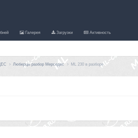
бней
Галерея
Загрузки
Активность
ДЕС
Люберцы разбор Мерседес
ML 230 в разборе