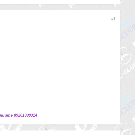
#1
ишите 89261998314