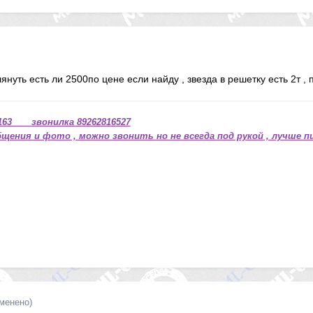
лянуть есть ли 2500по цене если найду , звезда в решетку есть 2т ,
63 звонилка 89262816527
щения и фото , можно звонить но не всегда под рукой , лучше п
зменено)