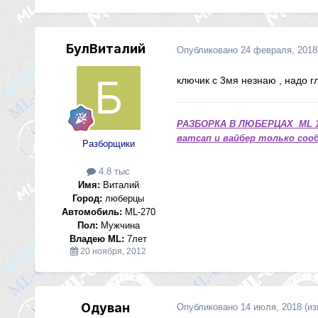
БулВиталий
Опубликовано
24 февраля, 2018
ключик с 3мя незнаю , надо г
РАЗБОРКА В ЛЮБЕРЦАХ ML 1
ватсап и вайбер только сооб
Разборщики
4.8 тыс
Имя:
Виталий
Город:
люберцы
Автомобиль:
ML-270
Пол:
Мужчина
Владею ML:
7лет
20 ноября, 2012
Одуван
Опубликовано
14 июля, 2018
(и