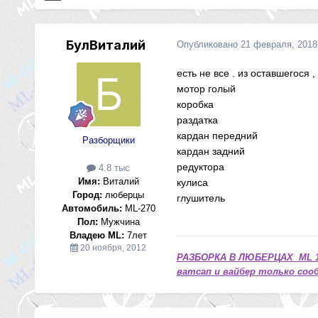
БулВиталий
Опубликовано
21 февраля, 2018
есть не все . из оставшегося ,
мотор голый
коробка
раздатка
кардан передний
Разборщики
кардан задний
редуктора
4.8 тыс
Имя:
Виталий
кулиса
Город:
люберцы
глушитель
Автомобиль:
ML-270
Пол:
Мужчина
Владею ML:
7лет
20 ноября, 2012
РАЗБОРКА В ЛЮБЕРЦАХ ML 1
ватсап и вайбер только сооб