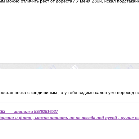
м можно отличить рест от дореста? У меня 230й, искал подстаканн
ростая печка с кондишиным , а у тебя видимо салон уже переход п
63 звонилка 89262816527
щения и фото , можно звонить но не всегда под рукой , лучше п