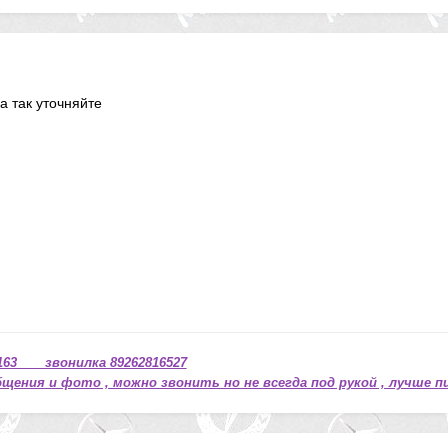
 а так уточняйте
63 звонилка 89262816527
щения и фото , можно звонить но не всегда под рукой , лучше п