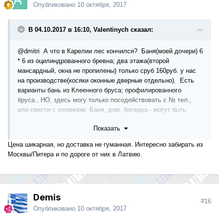
Опубликовано
10 октября, 2017
В 04.10.2017 в 16:10, Valentinych сказал:
@dmitri
А что в Карелии лес кончился? Баня(моей дочери) 6
* 6 из оцилиндрованного бревна; два этажа(второй
мансардный, окна не пропилены) только сруб 160руб. у нас
на производстве(косяки оконные дверные отдельно). Есть
варианты бань из Клеенного бруса; профилированного
бруса., НО, здесь могу только посодействовать с № тел.,
или свести с хозяином. Баня, дом, беседка - могут быть
выполнены и по вашему проекту, НО, разговаривать лучше
Показать
не в интернете.
Цена шикарная, но доставка не гуманная. Интересно забирать из
Москвы/Питера и по дороге от них в Латвию.
Demis
#16
Опубликовано
10 октября, 2017