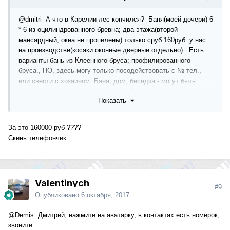
@dmitri
А что в Карелии лес кончился? Баня(моей дочери) 6
* 6 из оцилиндрованного бревна; два этажа(второй
мансардный, окна не пропилены) только сруб 160руб. у нас
на производстве(косяки оконные дверные отдельно). Есть
варианты бань из Клеенного бруса; профилированного
бруса., НО, здесь могу только посодействовать с № тел.,
или свести с хозяином. Баня, дом, беседка - могут быть
выполнены и по вашему проекту, НО, разговаривать лучше
Показать
не в интернете.
За это 160000 руб ????
Скинь телефончик
Valentinych
#9
Опубликовано
6 октября, 2017
@Demis
Дмитрий, нажмите на аватарку, в контактах есть номерок,
звоните.