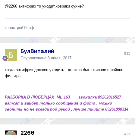
@2266
антифриз то уходит,коврики сухие?
главстрой12.рф
БулВиталий
#11
Опубликовано
3 июля, 2017
тогда антифриз должен уходить , должно быть жирное в районе
фильтра
РАЗБОРКА В ЛЮБЕРЦАХ ML 163 звонилка 89262816527
ватсап и вайбер только сообщения и фото , можно
звонить но не всегда под рукой , лучше пишите 89261998314
2266