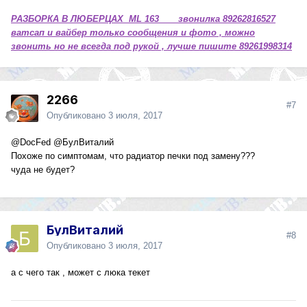
РАЗБОРКА В ЛЮБЕРЦАХ ML 163 звонилка 89262816527
ватсап и вайбер только сообщения и фото , можно
звонить но не всегда под рукой , лучше пишите 89261998314
2266
#7
Опубликовано
3 июля, 2017
@DocFed
@БулВиталий
Похоже по симптомам, что радиатор печки под замену???
чуда не будет?
БулВиталий
#8
Опубликовано
3 июля, 2017
а с чего так , может с люка текет