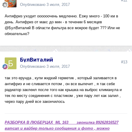
#12
Опубликовано
3 июля, 2017
Антифриз уходит оооооочень медленно. Езжу много - 100 км в
день. Антифриз от макс до мин - в течении 6 месяцев
@БулВиталий
В области фильтра все мокрое будет ??? Или не
обязательно?
БулВиталий
#13
Опубликовано
3 июля, 2017
так это ерунда , купи жидкий герметик , который заливается в
антифриз и не сливается потом , он все вылечит , я так себе
радиатор заклеил после того как крышка на выброс климанула и
тек по месту соединения с пластиком , уже пару лет как залил ,
через пару дней все закончилось
РАЗБОРКА В ЛЮБЕРЦАХ ML 163 звонилка 89262816527
ватсап и вайбер только сообщения и фото , можно