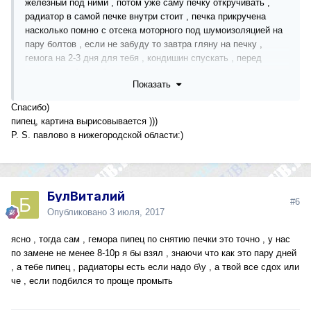
железный под ними , потом уже саму печку откручивать ,
радиатор в самой печке внутри стоит , печка прикручена
насколько помню с отсека моторного под шумоизоляцией на
пару болтов , если не забуду то завтра гляну на печку ,
гемога на 2-3 дня для тебя , кондишин спускать , перед
началом работы обязательно скинь клеммы с аккума
Показать
Павлово это какое
Спасибо)
пипец, картина вырисовывается )))
P. S. павлово в нижегородской области:)
БулВиталий
#6
Опубликовано
3 июля, 2017
ясно , тогда сам , гемора пипец по снятию печки это точно , у нас
по замене не менее 8-10р я бы взял , знаючи что как это пару дней
, а тебе пипец , радиаторы есть если надо б\у , а твой все сдох или
че , если подбился то проще промыть