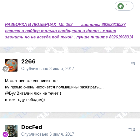
1
РАЗБОРКА В ЛЮБЕРЦАХ ML 163 звонилка 89262816527
ватсап и вайбер только сообщения и фото , можно
звонить но не всегда под рукой , лучше пишите 89261998314
2266
#9
Опубликовано
3 июля, 2017
Может все же сопливит где...
ну прямо очень нехочется полмашины разбирать....
@БулВиталий
люк не течёт )
в том году победил))
DocFed
#10
Опубликовано
3 июля, 2017