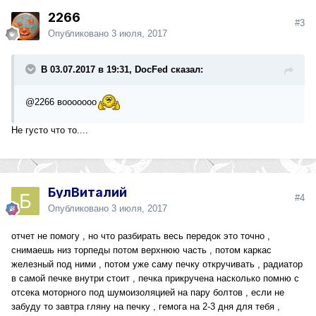
2266
#3
Опубликовано
3 июля, 2017
В 03.07.2017 в 19:31, DocFed сказал:
@2266
вооооооо
Не густо что то....
БулВиталий
#4
Опубликовано
3 июля, 2017
отчет не помогу , но что разбирать весь передок это точно ,
снимаешь низ торпеды потом верхнюю часть , потом каркас
железный под ними , потом уже саму печку откручивать , радиатор
в самой печке внутри стоит , печка прикручена насколько помню с
отсека моторного под шумоизоляцией на пару болтов , если не
забуду то завтра гляну на печку , гемога на 2-3 дня для тебя ,