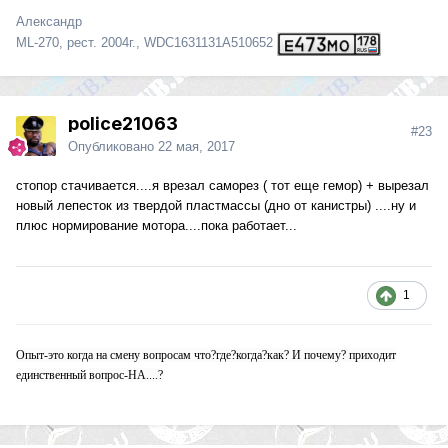
Александр
ML-270, рест. 2004г., WDC1631131A510652
police21063
#23
Опубликовано
22 мая, 2017
стопор стачивается....я врезал саморез ( тот еще гемор) + вырезал
новый лепесток из твердой пластмассы (дно от канистры) ....ну и
плюс нормирование мотора....пока работает...
1
Опыт-это когда на смену вопросам что?где?когда?как? И почему? приходит
единственный вопрос-НА....?