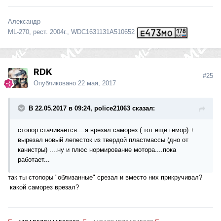
Александр
ML-270, рест. 2004г., WDC1631131A510652
RDK
#25
Опубликовано
22 мая, 2017
В 22.05.2017 в 09:24, police21063 сказал:
стопор стачивается....я врезал саморез ( тот еще гемор) +
вырезал новый лепесток из твердой пластмассы (дно от
канистры) ....ну и плюс нормирование мотора....пока
работает...
так ты стопоры "облизанные" срезал и вместо них прикручивал?
какой саморез врезал?