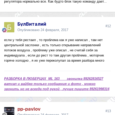
регулятора нормально все. Как будто блок такую команду дает...
БулВиталий
#12
Опубликовано
24 февраля, 2017
если у тебя рестаил , то проблема как я уже написал , там нет
центральной заслонки , есть только открывание направлений
потоков воздуха , проблему уже описал , не считай себя за
индивидуала , если до рест то там другая проблема , моторчик
горяче холодно , я их уже переколупал за время разбора много
РАЗБОРКА В ЛЮБЕРЦАХ ML 163 звонилка 89262816527
ватсап и вайбер только сообщения и фото , можно
звонить но не всегда под рукой , лучше пишите 89261998314
pp-pavlov
#13
Опубликовано
24 февраля, 2017