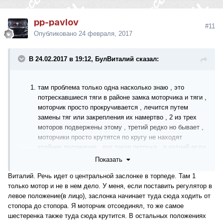
pp-pavlov
#11
Опубликовано
24 февраля, 2017
В 24.02.2017 в 19:12, БулВиталий сказал:
там проблема только одна насколько знаю , это
потрескавшиеся тяги в районе замка моторчика и тяги ,
моторчик просто прокручивается , лечится путем
замены тяг или закрепления их намертво , 2 из трех
моторов подвержены этому , третий редко но бывает ,
моторчики просто крутятся по кругу не находят
крайнее положение , вот такая петруха , а задний если
климанул то жуть , живет своей жизнью , у меня
Показать
помогло только полная замена всего заднего блока без
Виталий. Речь идет о центральной заслонке в торпеде. Там 1
кнопок
только мотор и не в нем дело. У меня, если поставить регулятор в
левое положение(в лицо), заслонка начинает туда сюда ходить от
стопора до стопора. Я моторчик отсоединял, то же самое
шестеренка также туда сюда крутится. В остальных положениях