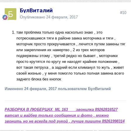
БулВиталий
#10
Опубликовано
24 февраля, 2017
там проблема только одна насколько знаю , это
потрескавшиеся тяги в районе замка моторчика и тяги ,
моторчик просто прокручивается , лечится путем замены тяг
или закрепления их намертво , 2 из трех моторов
подвержены этому , третий редко но бывает , моторчики
просто крутятся по кругу не находят крайнее положение ,
вот такая петруха , а задний если климанул то жуть , живет
своей жизнью , у меня помогло только полная замена всего
заднего блока без кнопок
Изменено
24 февраля, 2017
пользователем БулВиталий
РАЗБОРКА В ЛЮБЕРЦАХ ML 163 звонилка 89262816527
ватсап и вайбер только сообщения и фото , можно
звонить но не всегда под рукой , лучше пишите 89261998314