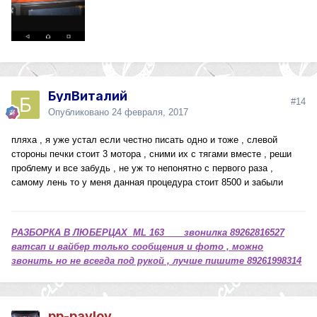
БулВиталий
#14
Опубликовано
24 февраля, 2017
пляха , я уже устал если честно писать одно и тоже , слевой
стороны печки стоит 3 мотора , сними их с тягами вместе , реши
проблему и все забудь , не уж то непонятно с первого раза ,
самому лень то у меня данная процедура стоит 8500 и забыли
РАЗБОРКА В ЛЮБЕРЦАХ ML 163 звонилка 89262816527
ватсап и вайбер только сообщения и фото , можно
звонить но не всегда под рукой , лучше пишите 89261998314
pp-pavlov