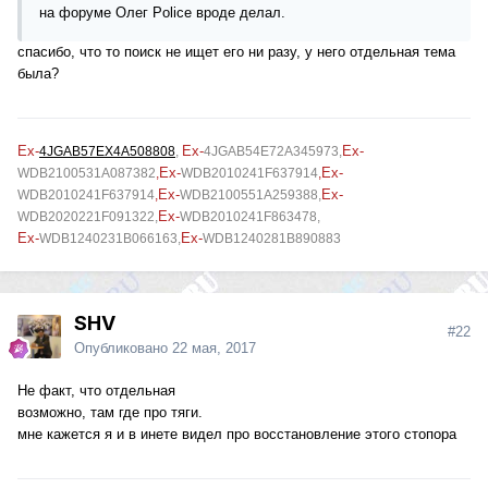
на форуме Олег Police вроде делал.
спасибо, что то поиск не ищет его ни разу, у него отдельная тема
была?
Ex-
Ex-
Ex-
4JGAB57EX4A508808
,
4JGAB54E72A345973
,
Ex-
Ex-
WDB2100531A087382
,
WDB2010241F637914
,
Ex-
Ex-
WDB2010241F637914
,
WDB2100551A259388,
Ex-
WDB2020221F091322,
WDB2010241F863478,
Ex-
Ex-
WDB1240231B066163,
WDB1240281B890883
SHV
#22
Опубликовано
22 мая, 2017
Не факт, что отдельная
возможно, там где про тяги.
мне кажется я и в инете видел про восстановление этого стопора