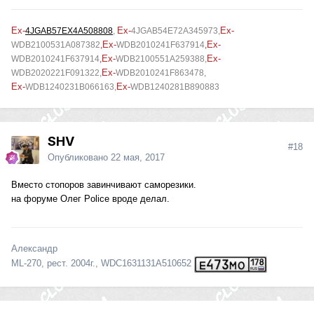
Ex-
Ex-
Ex-
4JGAB57EX4A508808
,
4JGAB54E72A345973
,
Ex-
Ex-
WDB2100531A087382
,
WDB2010241F637914
,
Ex-
Ex-
WDB2010241F637914
,
WDB2100551A259388,
Ex-
WDB2020221F091322,
WDB2010241F863478,
Ex-
Ex-
WDB1240231B066163,
WDB1240281B890883
SHV
#18
Опубликовано
22 мая, 2017
Вместо стопоров завинчивают саморезики.
на форуме Олег Police вроде делал.
Александр
ML-270, рест. 2004г., WDC1631131A510652