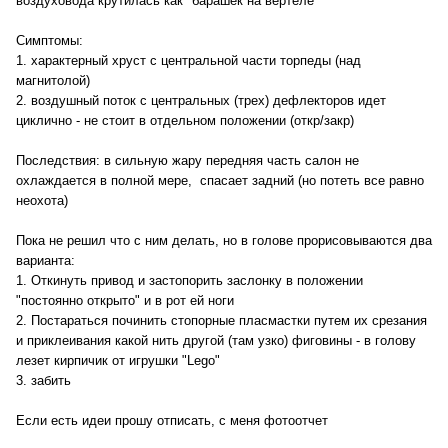
воздуховода крутилась как "барашек на вертеле"
Симптомы:
1. характерный хруст с центральной части торпеды (над
магнитолой)
2. воздушный поток с центральных (трех) дефлекторов идет
циклично - не стоит в отдельном положении (откр/закр)
Последствия: в сильную жару передняя часть салон не
охлаждается в полной мере, спасает задний (но потеть все равно
неохота)
Пока не решил что с ним делать, но в голове прорисовываются два
варианта:
1. Откинуть привод и застопорить заслонку в положении
"постоянно открыто" и в рот ей ноги
2. Постараться починить стопорные пласмастки путем их срезания
и приклеивания какой нить другой (там узко) фиговины - в голову
лезет кирпичик от игрушки "Lego"
3. забить
Если есть идеи прошу отписать, с меня фотоотчет