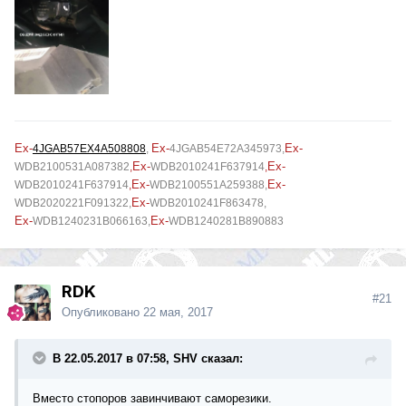
Ex-
Ex-
Ex-
4JGAB57EX4A508808
,
4JGAB54E72A345973
,
Ex-
Ex-
WDB2100531A087382
,
WDB2010241F637914
,
Ex-
Ex-
WDB2010241F637914
,
WDB2100551A259388,
Ex-
WDB2020221F091322,
WDB2010241F863478,
Ex-
Ex-
WDB1240231B066163,
WDB1240281B890883
RDK
#21
Опубликовано
22 мая, 2017
В 22.05.2017 в 07:58, SHV сказал:
Вместо стопоров завинчивают саморезики.