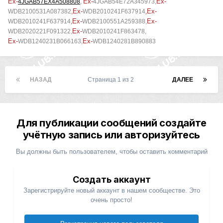
Ex-
Ex-
Ex-
4JGAB57EX4A508808
,
4JGAB54E72A345973
,
Ex-
Ex-
WDB2100531A087382
,
WDB2010241F637914
,
Ex-
Ex-
WDB2010241F637914
,
WDB2100551A259388,
Ex-
WDB2020221F091322,
WDB2010241F863478,
Ex-
Ex-
WDB1240231B066163,
WDB1240281B890883
НАЗАД
Страница 1 из 2
ДАЛЕЕ
Для публикации сообщений создайте
учётную запись или авторизуйтесь
Вы должны быть пользователем, чтобы оставить комментарий
Создать аккаунт
Зарегистрируйте новый аккаунт в нашем сообществе. Это
очень просто!