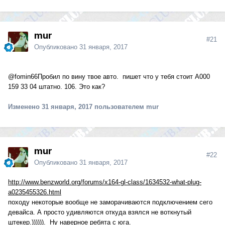
mur
#21
Опубликовано
31 января, 2017
@fomin66
Пробил по вину твое авто. пишет что у тебя стоит А000
159 33 04 штатно. 106. Это как?
Изменено
31 января, 2017
пользователем mur
mur
#22
Опубликовано
31 января, 2017
http://www.benzworld.org/forums/x164-gl-class/1634532-what-plug-
a0235455326.html
походу некоторые вообще не заморачиваются подключением сего
девайса. А просто удивляются откуда взялся не воткнутый
штекер.)))))). Ну наверное ребята с юга.