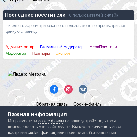
Последние посетители
0 пользователей онлайн
Ни одного зарегистрированного пользователя не просматривает
данную страницу
Администратор
Глобальный модератор
МероПриятели
Модератор
Партнеры
Эксперт
Обратная связь
Cookie-файлы
Mercedes ML-Club.ru
Важная информация
Powered by Invision Community
Мы разместили
cookie-файлы
на ваше устройство, чтобы
помочь сделать этот сайт лучше. Вы можете
изменить свои
IPS spam
blocked by CleanTalk.
настройки cookie-файлов
, или продолжить без изменения