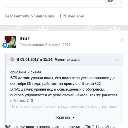
DAS\Xentry\WIS Standalone.....EPC\Vediamo
mur
#4
Опубликовано
9 января, 2017
В 09.01.2017 в 15:34, Meren сказал:
описание и схема
B76 датчик уровня воды, без подогрева устанавливался до
сентября 08 года, работает на прямую с блоком CDI.
B76/1 датчик уровня воды совмещённый с обогревом,
обогрев управляется от реле свечей накала, так же работает
с блоком CDI.
По мне так проще поставить подогрев самого фильтра, типа
бандажного. Минимум вмешательств и колхоза.
Показать
Да!! походу просто переставить не получится((((((((. Спасибо за