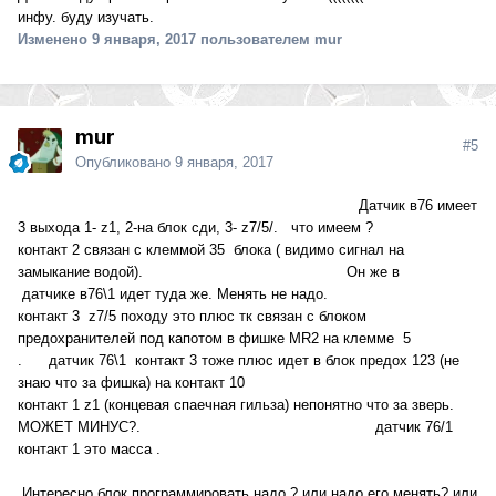
инфу. буду изучать.
138.pdf
Изменено
9 января, 2017
пользователем mur
Недоступно
mur
#5
Главный топливный фильтр CDI_ конструктивное описание.pdf
Опубликовано
9 января, 2017
Недоступно
Датчик в76 имеет
3 выхода 1- z1, 2-на блок сди, 3- z7/5/. что имеем ?
контакт 2 связан с клеммой 35 блока ( видимо сигнал на
Электрическая схема блока управления системы впрыска дизельного топлива с общей топливной рампой (CDI).pdf
замыкание водой). Он же в
Недоступно
датчике в76\1 идет туда же. Менять не надо.
контакт 3 z7/5 походу это плюс тк связан с блоком
предохранителей под капотом в фишке MR2 на клемме 5
. датчик 76\1 контакт 3 тоже плюс идет в блок предох 123 (не
знаю что за фишка) на контакт 10
Функциональная схема электрооборудования системы впрыска дизельного топлива Common-Rail Diesel Injection (CDI).pdf
контакт 1 z1 (концевая спаечная гильза) непонятно что за зверь.
Недоступно
МОЖЕТ МИНУС?. датчик 76/1
контакт 1 это масса .
Интересно блок программировать надо ? или надо его менять? или