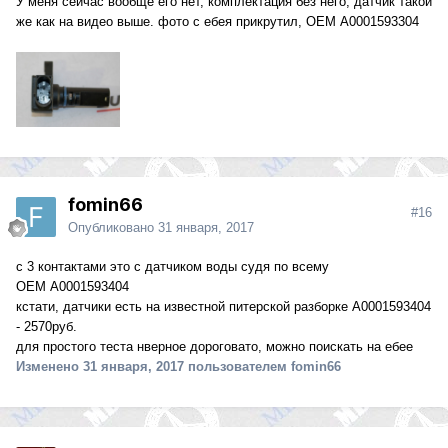
У меня сейчас вообще его нет, комплектация без него, датчик такой
же как на видео выше. фото с ебея прикрутил, ОЕМ A0001593304
fomin66
#16
Опубликовано
31 января, 2017
с 3 контактами это с датчиком воды судя по всему
ОЕМ A0001593404
кстати, датчики есть на известной питерской разборке A0001593404
- 2570руб.
для простого теста нверное дороговато, можно поискать на ебее
Изменено
31 января, 2017
пользователем fomin66