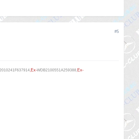
#5
Ex-
Ex-
010241F637914
,
WDB2100551A259388,