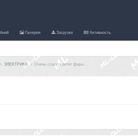
бней
Галерея
Загрузки
Активность
ЭЛЕКТРИКА
Очень слабо светят фары...