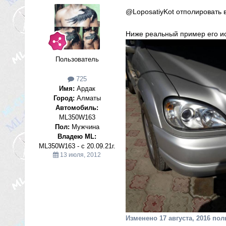
@LoposatiyKot
отполировать 
Ниже реальный пример его ис
Пользователь
725
Имя:
Ардак
Город:
Алматы
Автомобиль:
ML350W163
Пол:
Мужчина
Владею ML:
ML350W163 - c 20.09.21г.
13 июля, 2012
Изменено
17 августа, 2016
пол