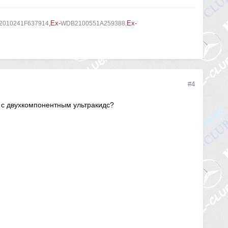
Ex-
Ex-
010241F637914
,
WDB2100551A259388,
#4
к с двухкомпонентным ультракидс?