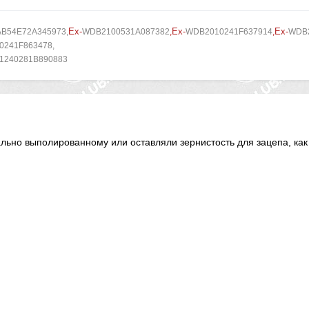
Ex-
Ex-
Ex-
AB54E72A345973
,
WDB2100531A087382
,
WDB2010241F637914
,
WDB2
241F863478,
1240281B890883
ально выполированному или оставляли зернистость для зацепа, ка