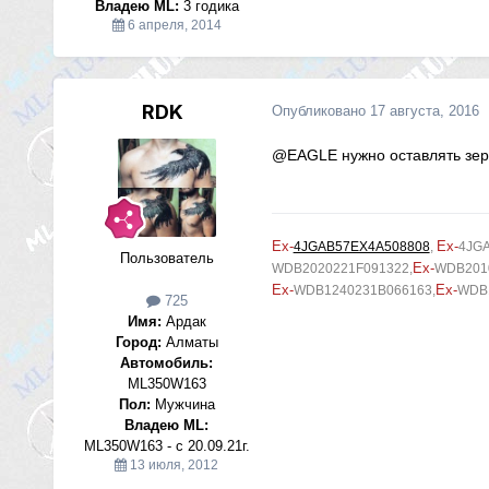
Владею ML:
3 годика
6 апреля, 2014
RDK
Опубликовано
17 августа, 2016
@EAGLE
нужно оставлять зер
Ex-
Ex-
4JGAB57EX4A508808
,
4JG
Пользователь
Ex-
WDB2020221F091322,
WDB2010
Ex-
Ex-
WDB1240231B066163,
WDB
725
Имя:
Ардак
Город:
Алматы
Автомобиль:
ML350W163
Пол:
Мужчина
Владею ML:
ML350W163 - c 20.09.21г.
13 июля, 2012