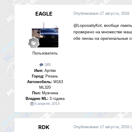
EAGLE
Опубликовано
17 августа, 2016
@LoposatiyKot
, вообще лампы
проверено на множестве маши
обе линзы на оригинальные от
Пользователь
345
Имя:
Артём
Город:
Рязань
Автомобиль:
W163
ML320
Пол:
Мужчина
Владею ML:
3 годика
6 апреля, 2014
RDK
Опубликовано
17 августа, 2016