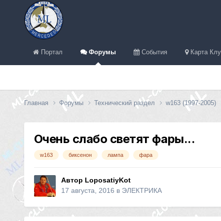
Портал
Форумы
События
Карта Клу
Главная
Форумы
Технический раздел
w163 (1997-2005)
Очень слабо светят фары...
w163
биксенон
лампа
фара
Автор LoposatiyKot
17 августа, 2016
в
ЭЛЕКТРИКА