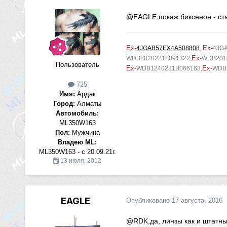
@EAGLE
покаж биксенон - ст
Ex-
Ex-
4JGAB57EX4A508808
,
4JG
Ex-
WDB2020221F091322,
WDB2010
Пользователь
Ex-
Ex-
WDB1240231B066163,
WDB
725
Имя:
Ардак
Город:
Алматы
Автомобиль:
ML350W163
Пол:
Мужчина
Владею ML:
ML350W163 - c 20.09.21г.
13 июля, 2012
EAGLE
Опубликовано
17 августа, 2016
@RDK
,да, линзы как и штатн