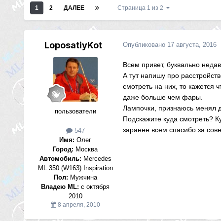
1
2
ДАЛЕЕ
Страница 1 из 2
LoposatiyKot
Опубликовано
17 августа, 2016
Всем привет, буквально недав
А тут напишу про расстройств
смотреть на них, то кажется 
даже больше чем фары.
Лампочки, признаюсь менял дав
пользователи
Подскажите куда смотреть? Ку
заранее всем спасибо за сов
547
Имя:
Олег
Город:
Москва
Автомобиль:
Mercedes
ML 350 (W163) Inspiration
Пол:
Мужчина
Владею ML:
c октября
2010
8 апреля, 2010