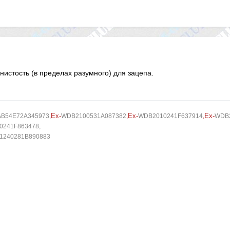
нистость (в пределах разумного) для зацепа.
Ex-
Ex-
Ex-
AB54E72A345973
,
WDB2100531A087382
,
WDB2010241F637914
,
WDB2
241F863478,
1240281B890883