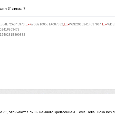
авил 3" линзы ?
Ex-
Ex-
Ex-
AB54E72A345973
,
WDB2100531A087382
,
WDB2010241F637914
,
WDB2
241F863478,
1240281B890883
ые 3", отличаются лишь немного креплением. Тоже Hella. Пока без п