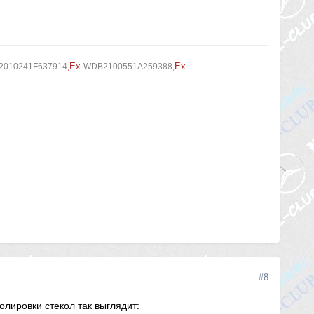
Ex-
Ex-
010241F637914
,
WDB2100551A259388,
#8
олировки стекол так выглядит: