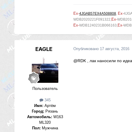
Ex-
Ex-
4JGAB57EX4A508808
,
4JG
Ex-
WDB2020221F091322,
WDB2010
Ex-
Ex-
WDB1240231B066163,
WDB
EAGLE
Опубликовано
17 августа, 2016
@RDK
, лак наносили по иде
Пользователь
345
Имя:
Артём
Город:
Рязань
Автомобиль:
W163
ML320
Пол:
Мужчина