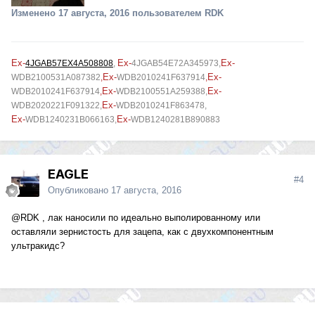
Изменено
17 августа, 2016
пользователем RDK
Ex-
Ex-
Ex-
4JGAB57EX4A508808
,
4JGAB54E72A345973
,
Ex-
Ex-
WDB2100531A087382
,
WDB2010241F637914
,
Ex-
Ex-
WDB2010241F637914
,
WDB2100551A259388,
Ex-
WDB2020221F091322,
WDB2010241F863478,
Ex-
Ex-
WDB1240231B066163,
WDB1240281B890883
EAGLE
#4
Опубликовано
17 августа, 2016
@RDK
, лак наносили по идеально выполированному или
оставляли зернистость для зацепа, как с двухкомпонентным
ультракидс?