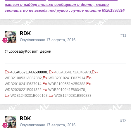
ватсап и вайбер только сообщения и фото , можно
звонить но не всегда под рукой , лучше пишите 89261998314
RDK
#11
Опубликовано
17 августа, 2016
@LoposatiyKot
вот
держи
Ex-
Ex-
Ex-
4JGAB57EX4A508808
,
4JGAB54E72A345973
,
Ex-
Ex-
WDB2100531A087382
,
WDB2010241F637914
,
Ex-
Ex-
WDB2010241F637914
,
WDB2100551A259388,
Ex-
WDB2020221F091322,
WDB2010241F863478,
Ex-
Ex-
WDB1240231B066163,
WDB1240281B890883
RDK
#12
Опубликовано
17 августа, 2016