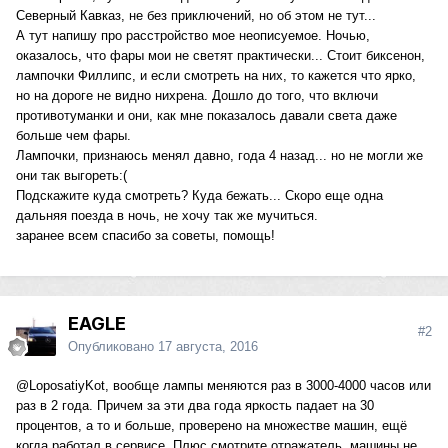
Северный Кавказ, не без приключений, но об этом не тут...
А тут напишу про расстройство мое неописуемое. Ночью,
оказалось, что фары мои не светят практически... Стоит биксенон,
лампочки Филлипс, и если смотреть на них, то кажется что ярко,
но на дороге не видно нихрена. Дошло до того, что включи
противотуманки и они, как мне показалось давали света даже
больше чем фары.
Лампочки, признаюсь менял давно, года 4 назад... но не могли же
они так выгореть:(
Подскажите куда смотреть? Куда бежать... Скоро еще одна
дальняя поезда в ночь, не хочу так же мучиться.
заранее всем спасибо за советы, помощь!
EAGLE
#2
Опубликовано
17 августа, 2016
@LoposatiyKot
, вообще лампы меняются раз в 3000-4000 часов или
раз в 2 года. Причем за эти два года яркость падает на 30
процентов, а то и больше, проверено на множестве машин, ещё
когда работал в сервисе. Плюс смотрите отражатель, машины не