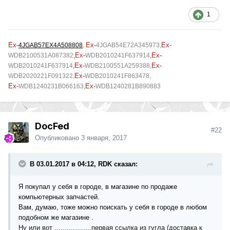
1
Ex-
Ex-
Ex-
4JGAB57EX4A508808
,
4JGAB54E72A345973
,
Ex-
Ex-
WDB2100531A087382
,
WDB2010241F637914
,
Ex-
Ex-
WDB2010241F637914
,
WDB2100551A259388,
Ex-
WDB2020221F091322,
WDB2010241F863478,
Ex-
Ex-
WDB1240231B066163,
WDB1240281B890883
DocFed
#22
Опубликовано
3 января, 2017
В 03.01.2017 в 04:12, RDK сказал:
Я покупал у себя в городе, в магазине по продаже
компьютерных запчастей.
Вам, думаю, тоже можно поискать у себя в городе в любом
подобном же магазине .
Ну или вот ..................первая ссылка из гугла (доставка к