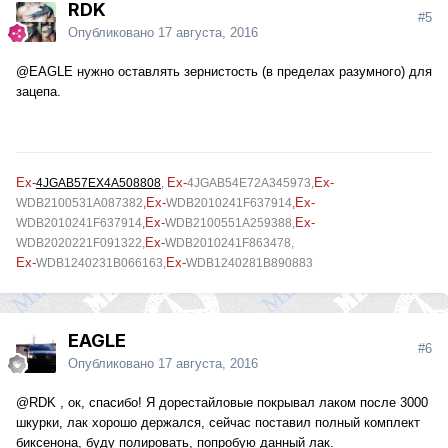
RDK
#5
Опубликовано
17 августа, 2016
@EAGLE
нужно оставлять зернистость (в пределах разумного) для
зацепа.
Ex-
Ex-
Ex-
4JGAB57EX4A508808
,
4JGAB54E72A345973
,
Ex-
Ex-
WDB2100531A087382
,
WDB2010241F637914
,
Ex-
Ex-
WDB2010241F637914
,
WDB2100551A259388,
Ex-
WDB2020221F091322,
WDB2010241F863478,
Ex-
Ex-
WDB1240231B066163,
WDB1240281B890883
EAGLE
#6
Опубликовано
17 августа, 2016
@RDK
, ок, спасибо! Я дорестайловые покрывал лаком после 3000
шкурки, лак хорошо держался, сейчас поставил полный комплект
биксенона, буду полировать, попробую данный лак.