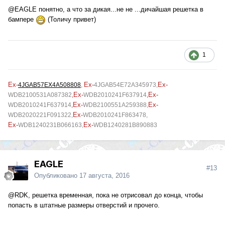
@EAGLE
понятно, а что за дикая...не не ...дичайшая решетка в
бампере
(Толичу привет)
1
Ex-
Ex-
Ex-
4JGAB57EX4A508808
,
4JGAB54E72A345973
,
Ex-
Ex-
WDB2100531A087382
,
WDB2010241F637914
,
Ex-
Ex-
WDB2010241F637914
,
WDB2100551A259388,
Ex-
WDB2020221F091322,
WDB2010241F863478,
Ex-
Ex-
WDB1240231B066163,
WDB1240281B890883
EAGLE
#13
Опубликовано
17 августа, 2016
@RDK
, решетка временная, пока не отрисовал до конца, чтобы
попасть в штатные размеры отверстий и прочего.