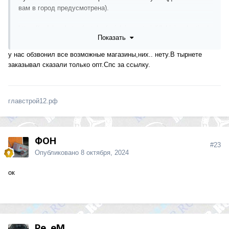
вам в город предусмотрена).
https://radelmarket.ru/catalog/pajalnie_materiali/laki_i_pokrutiya/
Показать
URETHANECLEAR/
у нас обзвонил все возможные магазины,них.. нету.В тырнете
заказывал сказали только опт.Спс за ссылку.
главстрой12.рф
ФОН
#23
Опубликовано
8 октября, 2024
ок
Pe_eM