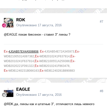
RDK
#7
Опубликовано
17 августа, 2016
@EAGLE
покаж биксенон - ставил 3" линзы ?
Ex-
Ex-
Ex-
4JGAB57EX4A508808
,
4JGAB54E72A345973
,
Ex-
Ex-
WDB2100531A087382
,
WDB2010241F637914
,
Ex-
Ex-
WDB2010241F637914
,
WDB2100551A259388,
Ex-
WDB2020221F091322,
WDB2010241F863478,
Ex-
Ex-
WDB1240231B066163,
WDB1240281B890883
EAGLE
#8
Опубликовано
17 августа, 2016
@RDK
,да, линзы как и штатные 3", отличаются лишь немного