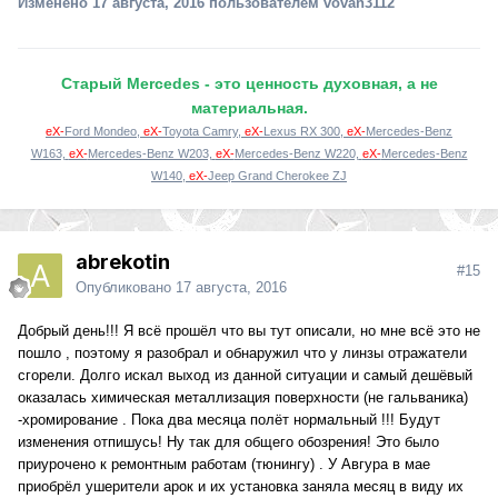
Изменено
17 августа, 2016
пользователем vovan3112
Старый Mercedes - это ценность духовная, а не
материальная.
eX-
Ford Mondeo,
eX-
Toyota Camry,
eX-
Lexus RX 300,
eX-
Mercedes-Benz
W163,
eX-
Mercedes-Benz W203,
eX-
Mercedes-Benz W220,
eX-
Mercedes-Benz
W140,
eX-
Jeep Grand Cherokee ZJ
abrekotin
#15
Опубликовано
17 августа, 2016
Добрый день!!! Я всё прошёл что вы тут описали, но мне всё это не
пошло , поэтому я разобрал и обнаружил что у линзы отражатели
сгорели. Долго искал выход из данной ситуации и самый дешёвый
оказалась химическая металлизация поверхности (не гальваника)
-хромирование . Пока два месяца полёт нормальный !!! Будут
изменения отпишусь! Ну так для общего обозрения! Это было
приурочено к ремонтным работам (тюнингу) . У Авгура в мае
приобрёл ушерители арок и их установка заняла месяц в виду их