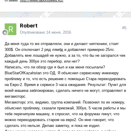
отзывы:
http://www.labofspeed.kz/
Robert
#5
Опубликовано
14 июня, 2016
В свое время я не могу найти специалистов, кто мог бы
Да меня туда то же отправляли, они и делают чиптюнинг, стоит
перевести мои 163 на Евро2 в Алматы. Все смотрели на
300$. Он отключает 2 ряд лямбд и добавляет примерно 25лс.
меня как на дурака. Поэтому я не удивлен, что у Вас есть
Добавлять мне лошадей не нужно, а за то, что бы не загорался чек
сложности с поиском нужного специалиста.
каждый день 300уе это перебор, или нет?
Написать, что ли обзор где я был и как меня посылали?
BlueStarOfKazahstan это ОД. Я объяснил сервисному инженеру
проблему и то, что есть решение с помощью Стара перекодировать
на Евро-2. Время в сервисе 3 часа ожидания. Результат: Пункт для
моей машина заблокирован, сделать ничего не могут, отправляют в
мегамоторс.
Мегамоторс это, видимо, группа компаний. Позвонил по их номеру,
объяснил проблему, сказали приезжай, 300уе, 5 часов работы и мы
тебе перечипуем машину, я спросил, что на форумах пинут, что
можно перекодировать старом на евро2. Он мне говорит, что
сделать это нельзя. Делаю заметку, и пока не ездил.