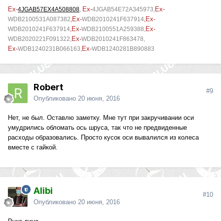
Ex-
Ex-
Ex-
4JGAB57EX4A508808
,
4JGAB54E72A345973
,
Ex-
Ex-
WDB2100531A087382
,
WDB2010241F637914
,
Ex-
Ex-
WDB2010241F637914
,
WDB2100551A259388,
Ex-
WDB2020221F091322,
WDB2010241F863478,
Ex-
Ex-
WDB1240231B066163,
WDB1240281B890883
Robert
#9
Опубликовано
20 июня, 2016
Нет, не был. Оставлю заметку. Мне тут при закручивании оси
умудрились обломать ось шруса, так что не предвиденные
расходы образовались. Просто кусок оси вывалился из колеса
вместе с гайкой.
Alibi
#10
Опубликовано
20 июня, 2016