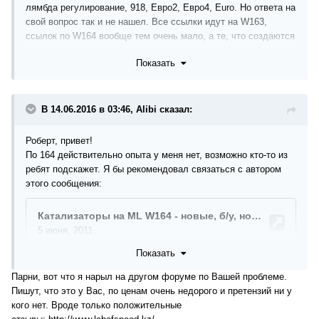
лямбда регулирование, 918, Евро2, Евро4, Euro. Но ответа на
свой вопрос так и не нашел. Все ссылки идут на W163,
ссылок по W164 вообще тем очень мало, а те, что создаются
сразу закрываются модераторами за повтор. Но как быть
Показать
если мне в двух сервисах почти официально заявили, что в
отличии от 163 где переключить мотор с Евро4 на Евро2 нет
никаких проблем, то на W164 это сделать НЕВОЗМОЖНО.
Кто мне врет?
В 14.06.2016 в 03:46, Alibi сказал:
Роберт, привет!
По 164 действительно опыта у меня нет, возможно кто-то из
ребят подскажет. Я бы рекомендовал связаться с автором
этого сообщения:
Показать
Парни, вот что я нарыл на другом форуме по Вашей проблеме.
Пишут, что это у Вас, по ценам очень недорого и претензий ни у
кого нет. Вроде только положительные