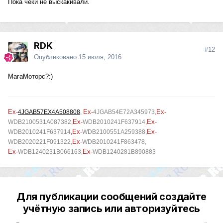
Пока чеки не выскакивали.
RDK
#12
Опубликовано
15 июля, 2016
МагаМоторс?:)
Ex-
Ex-
Ex-
4JGAB57EX4A508808
,
4JGAB54E72A345973
,
Ex-
Ex-
WDB2100531A087382
,
WDB2010241F637914
,
Ex-
Ex-
WDB2010241F637914
,
WDB2100551A259388,
Ex-
WDB2020221F091322,
WDB2010241F863478,
Ex-
Ex-
WDB1240231B066163,
WDB1240281B890883
Для публикации сообщений создайте
учётную запись или авторизуйтесь