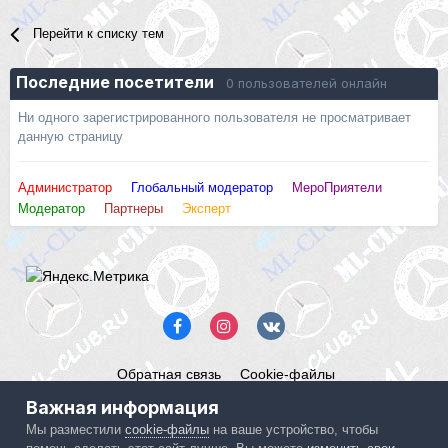
Перейти к списку тем
Последние посетители
0 пользователей онлайн
Ни одного зарегистрированного пользователя не просматривает
данную страницу
Администратор
Глобальный модератор
МероПриятели
Модератор
Партнеры
Эксперт
Обратная связь
Cookie-файлы
Mercedes ML-Club.ru
Важная информация
Powered by Invision Community
Мы разместили
cookie-файлы
на ваше устройство, чтобы