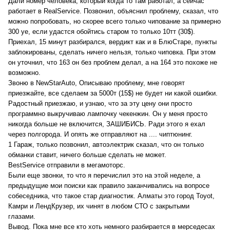
Дали номер человека, который когда то там работал, а сейчас
работает в RealService. Позвонил, объяснил проблему, сказал, что
можно попробовать, но скорее всего только чипование за примерно
300 уе, если удастся обойтись старом то только 10тт (30$).
Приехал, 15 минут разбирался, вердикт как и в БлюСтаре, пункты
заблокированы, сделать ничего нельзя, только чиповка. При этом
он уточнил, что 163 он без проблем делал, а на 164 это похоже не
возможно.
Звоню в NewStarAuto, Описываю проблему, мне говорят
приезжайте, все сделаем за 5000т (15$) не будет ни какой ошибки.
Радостный приезжаю, и узнаю, что за эту цену они просто
программно выкручиваю лампочку чекенжин. Он у меня просто
никогда больше не включится, ЗАШИБИСЬ. Ради этого я ехал
через полгорода. И опять же отправляют на .... чиптюнинг.
1 Гараж, только позвонил, автоэлектрик сказал, что он только
обманки ставит, ничего больше сделать не может.
BestService отправили в мегамоторс.
Были еще звонки, то что я перечислил это на этой неделе, а
предыдущие мои поиски как правило заканчивались на вопросе
собеседника, что такое стар диагностик. Алматы это город Toyot,
Камри и ЛендКрузер, их чинят в любом СТО с закрытыми
глазами.
Вывод. Пока мне все кто хоть немного разбирается в мерседесах