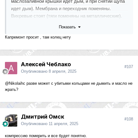
маслозаливной крышки идет дым, и при снятии щупа
идет дым). Мембрана и переходник поменяны.
Вихревые стоят (тяги поменяны на металлические).
Сажевый удален. ЕГР отшит. Прошит на евро 2.
Показать
Мотор масло не ест вообще. Не дымит (при сильном
Капремонт просит , там колец нету
ускорении тоже). Едет очень бодро. В чем может быть
причина картерных газов?
Алексей Чеблако
#107
Опубликовано
8 апреля, 2025
@Nikolaihc
разве может с убитыми кольцами не дымить и масло не
жрать?
Дмитрий Омск
#108
Опубликовано
11 апреля, 2025
компрессию померить и все будет понятно.