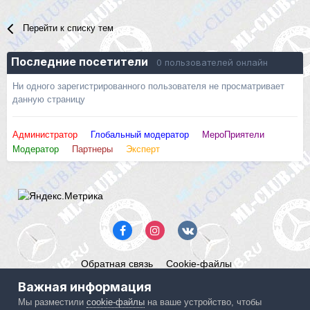
Перейти к списку тем
Последние посетители
0 пользователей онлайн
Ни одного зарегистрированного пользователя не просматривает
данную страницу
Администратор
Глобальный модератор
МероПриятели
Модератор
Партнеры
Эксперт
Обратная связь
Cookie-файлы
Mercedes ML-Club.ru
Важная информация
Powered by Invision Community
Мы разместили
cookie-файлы
на ваше устройство, чтобы