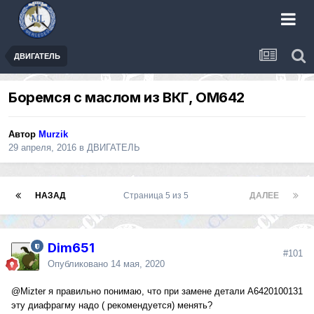
ДВИГАТЕЛЬ
Боремся с маслом из ВКГ, ОМ642
Автор
Murzik
29 апреля, 2016
в
ДВИГАТЕЛЬ
НАЗАД
Страница 5 из 5
ДАЛЕЕ
Dim651
#101
Опубликовано
14 мая, 2020
@Mizter
я правильно понимаю, что при замене детали A6420100131
эту диафрагму надо ( рекомендуется) менять?