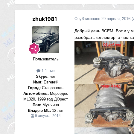
zhuk1981
Опубликовано
29 апреля, 2016
(
Добрый день ВСЕМ! Вот и у ме
разобрать коллектор, а чист
Пользователь
1.1 тыс
Skype:
нет
Имя:
Евгений
Город:
Ставрополь
Автомобиль:
Мерседес
ML320, 1999 год ДОрест
Пол:
Мужчина
Владею ML:
12 лет
9 августа, 2014