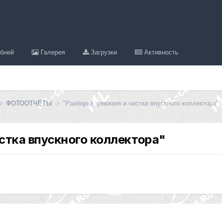
бней
Галерея
Загрузки
Активность
ФОТООТЧЁТЫ
"Разборка, ревизия и чистка впускного коллектора"
истка впускного коллектора"