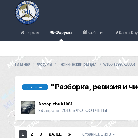
Портал
Форумы
События
Карта Клу
Главная
Форумы
Технический раздел
w163 (1997-2005)
"Разборка, ревизия и ч
фотоотчет
Автор
zhuk1981
29 апреля, 2016
в
ФОТООТЧЁТЫ
1
2
3
ДАЛЕЕ
Страница 1 из 3