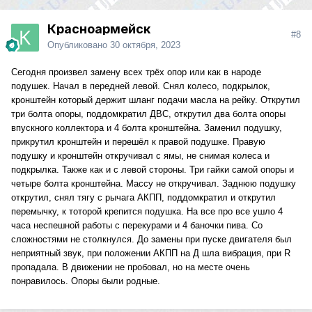
Красноармейск
#8
Опубликовано
30 октября, 2023
Сегодня произвел замену всех трёх опор или как в народе
подушек. Начал в передней левой. Снял колесо, подкрылок,
кронштейн который держит шланг подачи масла на рейку. Открутил
три болта опоры, поддомкратил ДВС, открутил два болта опоры
впускного коллектора и 4 болта кронштейна. Заменил подушку,
прикрутил кронштейн и перешёл к правой подушке. Правую
подушку и кронштейн откручивал с ямы, не снимая колеса и
подкрылка. Также как и с левой стороны. Три гайки самой опоры и
четыре болта кронштейна. Массу не откручивал. Заднюю подушку
открутил, снял тягу с рычага АКПП, поддомкратил и открутил
перемычку, к тоторой крепится подушка. На все про все ушло 4
часа неспешной работы с перекурами и 4 баночки пива. Со
сложностями не столкнулся. До замены при пуске двигателя был
неприятный звук, при положении АКПП на Д шла вибрация, при R
пропадала. В движении не пробовал, но на месте очень
понравилось. Опоры были родные.