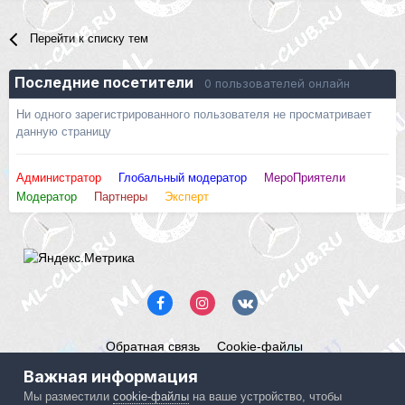
Перейти к списку тем
Последние посетители
0 пользователей онлайн
Ни одного зарегистрированного пользователя не просматривает
данную страницу
Администратор
Глобальный модератор
МероПриятели
Модератор
Партнеры
Эксперт
Обратная связь
Cookie-файлы
Mercedes ML-Club.ru
Важная информация
Powered by Invision Community
Мы разместили
cookie-файлы
на ваше устройство, чтобы