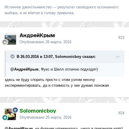
Истинное джентльменство — результат свободного осознанного
выбора, а не вбитая в голову привычка.
АндрейКрым
#23
Опубликовано
26 марта, 2016
В 26.03.2016 в 13:07, Solomonicboy сказал:
@АндрейКрым
, Фукс и Шелл отлично подходят)
здесь не буду спорить просто с этим узлом нехочу
экспериментировать, да и стоимость у них думаю похожая
Solomonicboy
#24
Опубликовано
26 марта, 2016
@АндрейКрым
, на форуме упоминалось, шелл в оригинале идёт)